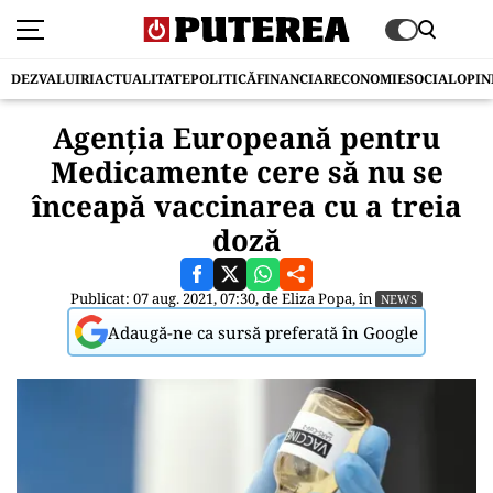
DEZVALUIRI
ACTUALITATE
POLITICĂ
FINANCIAR
ECONOMIE
SOCIAL
OPIN
Agenţia Europeană pentru
Medicamente cere să nu se
înceapă vaccinarea cu a treia
doză
Publicat: 07 aug. 2021, 07:30, de
Eliza Popa
, în
NEWS
Adaugă-ne ca sursă preferată în Google