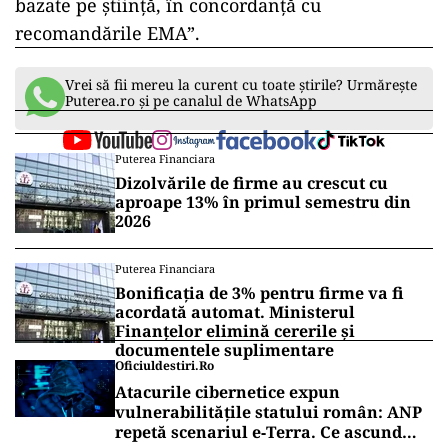
bazate pe ştiinţă, în concordanţă cu
recomandările EMA”.
Vrei să fii mereu la curent cu toate știrile? Urmărește
Puterea.ro și pe canalul de WhatsApp
Puterea Financiara
Dizolvările de firme au crescut cu
aproape 13% în primul semestru din
2026
Puterea Financiara
Bonificația de 3% pentru firme va fi
acordată automat. Ministerul
Finanțelor elimină cererile și
documentele suplimentare
Oficiuldestiri.ro
Atacurile cibernetice expun
vulnerabilitățile statului român: ANP
repetă scenariul e‑Terra. Ce ascund