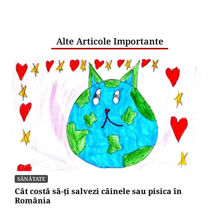
comunicările oficiale și cine răspunde
pentru mentenanța IT a instituțiilor
publice
Alte Articole Importante
SĂNĂTATE
Cât costă să-ți salvezi câinele sau pisica în
România