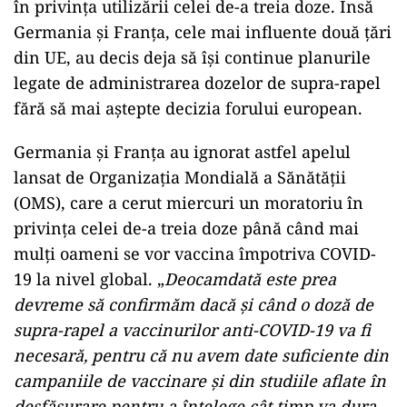
în privinţa utilizării celei de-a treia doze. Însă
Germania şi Franţa, cele mai influente două ţări
din UE, au decis deja să îşi continue planurile
legate de administrarea dozelor de supra-rapel
fără să mai aştepte decizia forului european.
Germania şi Franţa au ignorat astfel apelul
lansat de Organizaţia Mondială a Sănătăţii
(OMS), care a cerut miercuri un moratoriu în
privinţa celei de-a treia doze până când mai
mulţi oameni se vor vaccina împotriva COVID-
19 la nivel global. „
Deocamdată este prea
devreme să confirmăm dacă şi când o doză de
supra-rapel a vaccinurilor anti-COVID-19 va fi
necesară, pentru că nu avem date suficiente din
campaniile de vaccinare şi din studiile aflate în
desfăşurare pentru a înţelege cât timp va dura