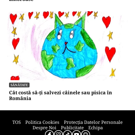
HOROSCOP
Horoscop 6 august 2026. O zodie își întâlnește
marea dragoste, alte trei primesc surprize
amoroase