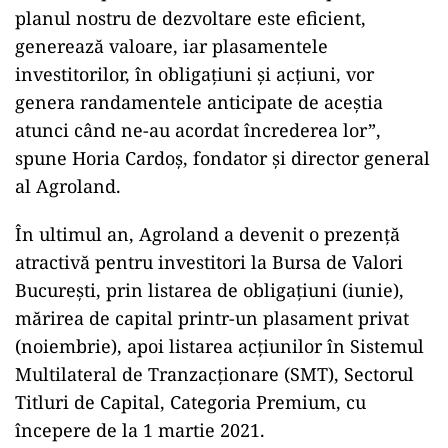
care include profitul operațional și cheltuielile
de amortizare, se situa la 2,90 milioane de euro,
în creștere cu 2,7 ori față de cel al anului 2019,
care a atins nivelul de 1,06 milioane de euro.
„Câtă vreme cifra de afaceri pentru anul trecut a
Grupului Agroland a sporit cu o treime, profitul
s-a multiplicat de 4 ori de la un an la altul, în
timp ce gradul de îndatorare s-a redus de la 89%
la 69% în același interval, putem spune că toate
acestea reprezintă o confirmare a faptului că
planul nostru de dezvoltare este eficient,
generează valoare, iar plasamentele
investitorilor, în obligațiuni și acțiuni, vor
genera randamentele anticipate de aceștia
atunci când ne-au acordat încrederea lor”,