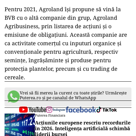
spune Horia Cardoș, fondator și director general
al Agroland.
În ultimul an, Agroland a devenit o prezență
atractivă pentru investitori la Bursa de Valori
București, prin listarea de obligațiuni (iunie),
mărirea de capital printr-un plasament privat
(noiembrie), apoi listarea acțiunilor în Sistemul
Multilateral de Tranzacționare (SMT), Sectorul
Titluri de Capital, Categoria Premium, cu
începere de la 1 martie 2021.
Pentru 2021, Agroland își propune să vină la
BVB cu o altă companie din grup, Agroland
Agribusiness, prin listarea de acțiuni și o
emisiune de obligațiuni. Această companie are
ca activitate comerțul cu inputuri organice și