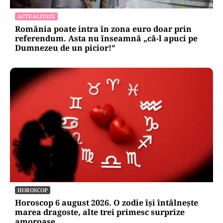
Al-Aqsa, fitilul Ierusalimului: o luptă pentru
câteva hectare aprinde lumea musulmană
EXCLUSIV
EXCLUSIV
ACTUALITATE
România poate intra în zona euro doar prin
referendum. Asta nu înseamnă „că-l apuci pe
Dumnezeu de un picior!”