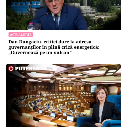
vulnerabilitățile statului român: ANP
repetă scenariul e‑Terra. Ce ascund
comunicările oficiale și cine răspunde
pentru mentenanța IT a instituțiilor
publice
Alte Articole Importante
ACTUALITATE
Dan Dungaciu, critici dure la adresa