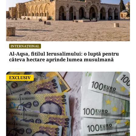
ANALIZĂ
Trei luni fără Guvern: România funcționează,
dar nu mai poate hotărî încotro merge
INTERNAȚIONAL