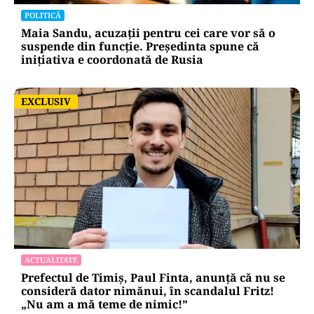
guvernanților în plină criză energetică:
„Guvernează pe un vulcan”
POLITICĂ
Maia Sandu, acuzații pentru cei care vor să o
suspende din funcție. Președinta spune că
inițiativa e coordonată de Rusia
EXCLUSIV
EXCLUSIV