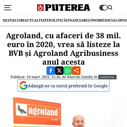
DEZVALUIRI
ACTUALITATE
POLITICĂ
FINANCIAR
ECONOMIE
SOCIAL
OPIN
Agroland, cu afaceri de 38 mil.
euro în 2020, vrea să listeze la
BVB și Agroland Agribusiness
anul acesta
Publicat: 10 mart. 2021, 12:45, de
Răzvan Zamfir
, în
ESENȚIAL
Adaugă-ne ca sursă preferată în Google