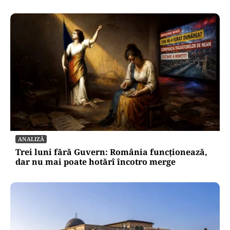
ACTUALITATE
Prefectul de Timiș, Paul Finta, anunță că nu se
consideră dator nimănui, în scandalul Fritz!
„Nu am a mă teme de nimic!”