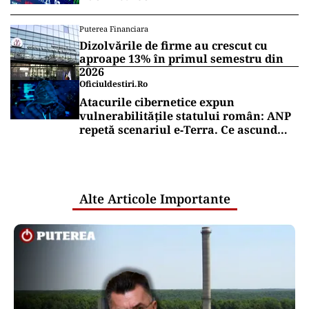
convenționale pentru agricultură, respectiv
semințe, îngrășăminte și produse pentru
protecția plantelor, precum și cu trading de
cereale.
Vrei să fii mereu la curent cu toate știrile? Urmărește
Puterea.ro și pe canalul de WhatsApp
Puterea Financiara
Acțiunile europene rescriu recordurile
în 2026. Inteligența artificială schimbă
liderii bursei
Puterea Financiara
Dizolvările de firme au crescut cu
aproape 13% în primul semestru din
2026
Oficiuldestiri.ro
Atacurile cibernetice expun