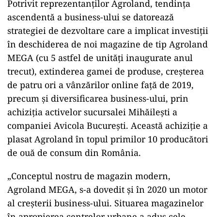
Potrivit reprezentanților Agroland, tendința
ascendentă a business-ului se datorează
strategiei de dezvoltare care a implicat investiții
în deschiderea de noi magazine de tip Agroland
MEGA (cu 5 astfel de unități inaugurate anul
trecut), extinderea gamei de produse, creșterea
de patru ori a vânzărilor online față de 2019,
precum și diversificarea business-ului, prin
achiziția activelor sucursalei Mihăilești a
companiei Avicola București. Această achiziție a
plasat Agroland în topul primilor 10 producători
de ouă de consum din România.
„Conceptul nostru de magazin modern,
Agroland MEGA, s-a dovedit și în 2020 un motor
al creșterii business-ului. Situarea magazinelor
în apropierea centrelor urbane a adus cele