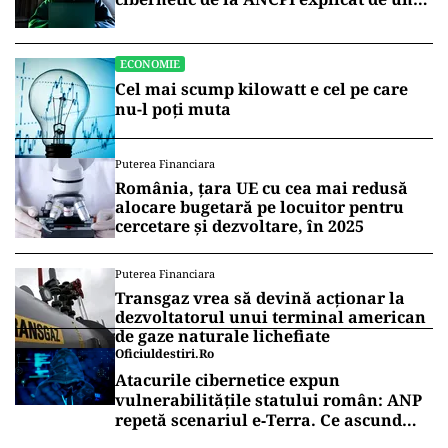
broker
ECONOMIE
Cel mai scump kilowatt e cel pe care
nu-l poți muta
Puterea Financiara
România, țara UE cu cea mai redusă
alocare bugetară pe locuitor pentru
cercetare și dezvoltare, în 2025
Puterea Financiara
Transgaz vrea să devină acționar la
dezvoltatorul unui terminal american
de gaze naturale lichefiate
Oficiuldestiri.ro
Atacurile cibernetice expun
vulnerabilitățile statului român: ANP
repetă scenariul e‑Terra. Ce ascund
comunicările oficiale și cine răspunde