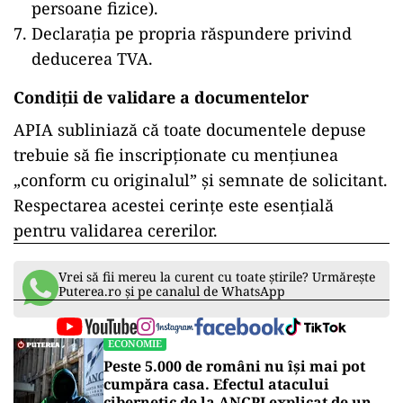
persoane fizice).
Declarația pe propria răspundere privind
deducerea TVA.
Condiții de validare a documentelor
APIA subliniază că toate documentele depuse
trebuie să fie inscripționate cu mențiunea
„conform cu originalul” și semnate de solicitant.
Respectarea acestei cerințe este esențială
pentru validarea cererilor.
Vrei să fii mereu la curent cu toate știrile? Urmărește
Puterea.ro și pe canalul de WhatsApp
ECONOMIE
Peste 5.000 de români nu își mai pot
cumpăra casa. Efectul atacului
cibernetic de la ANCPI explicat de un