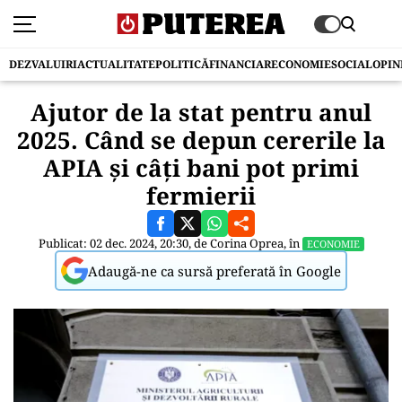
DEZVALUIRI
ACTUALITATE
POLITICĂ
FINANCIAR
ECONOMIE
SOCIAL
OPIN
Ajutor de la stat pentru anul
2025. Când se depun cererile la
APIA și câți bani pot primi
fermierii
Publicat: 02 dec. 2024, 20:30, de
Corina Oprea
, în
ECONOMIE
Adaugă-ne ca sursă preferată în Google