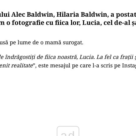
lui Alec Baldwin, Hilaria Baldwin, a posta
 o fotografie cu fiica lor, Lucia, cel de-al 
dusă pe lume de o mamă surogat.
 îndrăgostiţi de fiica noastră, Lucia. La fel ca fraţii ş
enit realitate
”, este mesajul pe care l-a scris pe Inst
Play