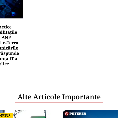
netice
litățile
: ANP
l e‑Terra.
nicările
e răspunde
nța IT a
blice
Alte Articole Importante
 NEWS
 NEWS