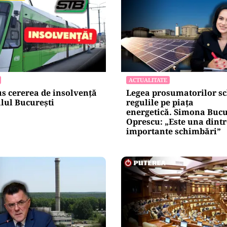
ACTUALITATE
s cererea de insolvență
Legea prosumatorilor s
lul București
regulile pe piața
energetică. Simona Buc
Oprescu: „Este una dintr
importante schimbări”