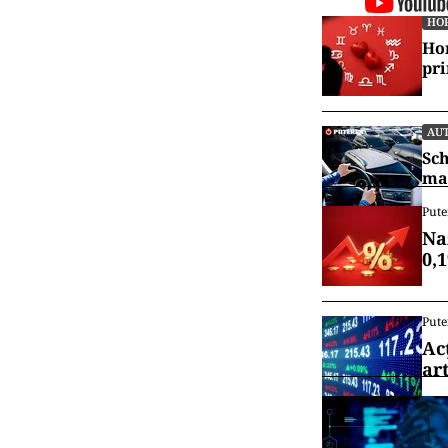
HO
Hor
pr
AU
Sch
mai
Pute
Na
0,
Pute
Ac
art