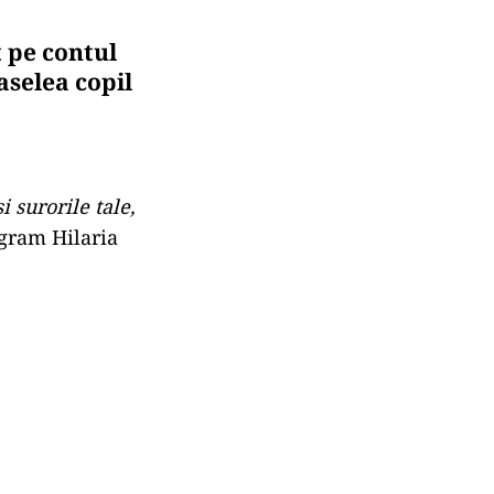
t pe contul
șaselea copil
i surorile tale,
agram Hilaria