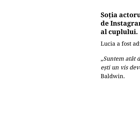
Soția actoru
de Instagram
al cuplului.
Lucia a fost a
„
Suntem atât de
eşti un vis dev
Baldwin.