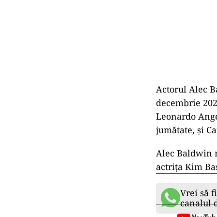
Actorul Alec B
decembrie 2020
Leonardo Angel
jumătate, şi C
Alec Baldwin
actriţa Kim Ba
Vrei să f
canalul