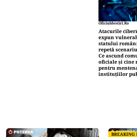
Oficiuldestiri.ro
Atacurile ciber
expun vulnerabi
statului român
repetă scenariu
Ce ascund comu
oficiale și cin
pentru mentena
instituțiilor pu
BREAKING
BREAKING