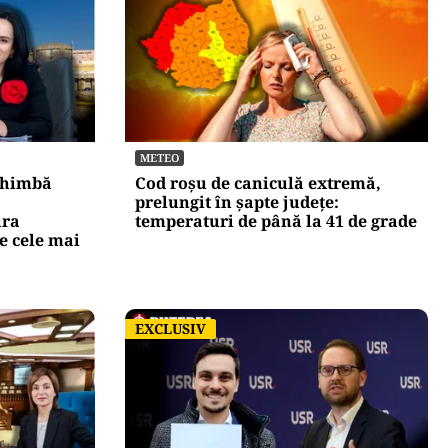
METEO
chimbă
Cod roșu de caniculă extremă,
prelungit în șapte județe:
ura
temperaturi de până la 41 de grade
e cele mai
EXCLUSIV
EXCLUSIV