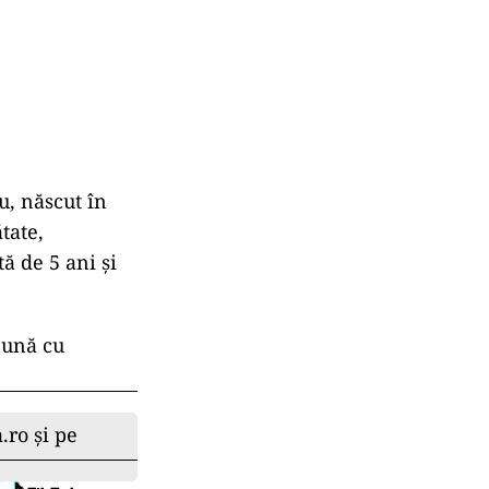
u, născut în
tate,
ă de 5 ani şi
eună cu
.ro și pe