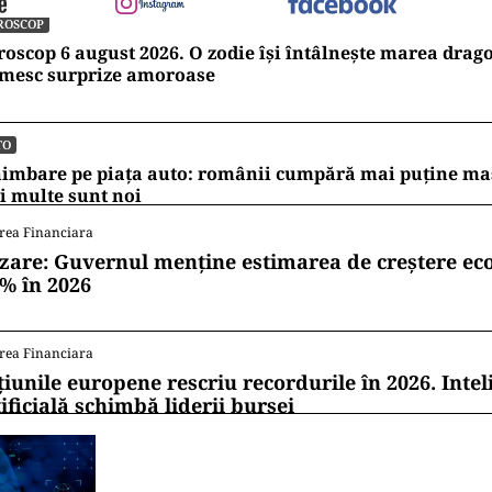
ROSCOP
oscop 6 august 2026. O zodie își întâlnește marea dragos
imesc surprize amoroase
TO
imbare pe piața auto: românii cumpără mai puține mași
 multe sunt noi
rea Financiara
zare: Guvernul menține estimarea de creștere e
1% în 2026
rea Financiara
țiunile europene rescriu recordurile în 2026. Intel
ificială schimbă liderii bursei