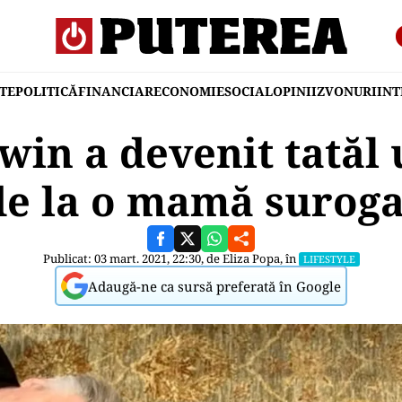
TE
POLITICĂ
FINANCIAR
ECONOMIE
SOCIAL
OPINII
ZVONURI
IN
win a devenit tatăl 
de la o mamă suroga
Publicat: 03 mart. 2021, 22:30, de
Eliza Popa
, în
LIFESTYLE
Adaugă-ne ca sursă preferată în Google