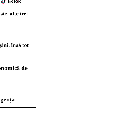
te, alte trei
ni, însă tot
conomică de
igența