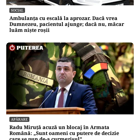
SOCIAL
Ambulanța cu escală la aprozar. Dacă vrea
Dumnezeu, pacientul ajunge; dacă nu, măcar
luăm niște roșii
APĂRARE
Radu Miruță acuză un blocaj în Armata
Română: „Sunt oameni cu putere de decizie
care se pun de-a curmezișul”