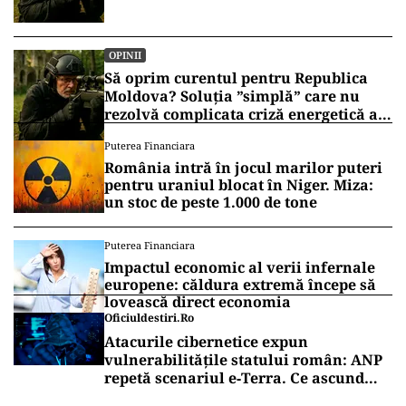
OPINII
Să oprim curentul pentru Republica
Moldova? Soluția ”simplă” care nu
rezolvă complicata criză energetică a
României
Puterea Financiara
România intră în jocul marilor puteri
pentru uraniul blocat în Niger. Miza:
un stoc de peste 1.000 de tone
Puterea Financiara
Impactul economic al verii infernale
europene: căldura extremă începe să
lovească direct economia
Oficiuldestiri.ro
Atacurile cibernetice expun
vulnerabilitățile statului român: ANP
repetă scenariul e‑Terra. Ce ascund
comunicările oficiale și cine răspunde