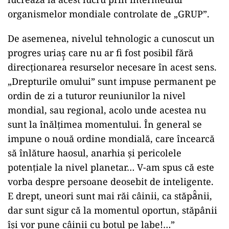
organismelor mondiale controlate de „GRUP”.
De asemenea, nivelul tehnologic a cunoscut un
progres uriaş̧ care nu ar fi fost posibil fără
direcţionarea resurselor necesare în acest sens.
„Drepturile omului” sunt impuse permanent pe
ordin de zi a tuturor reuniunilor la nivel
mondial, sau regional, acolo unde acestea nu
sunt la înălţimea momentului. În general se
impune o nouă ordine mondială, care încearcă
să înlăture haosul, anarhia şi pericolele
potenţiale la nivel planetar… V-am spus că este
vorba despre persoane deosebit de inteligente.
E drept, uneori sunt mai răi câinii, ca stăpă̂nii,
dar sunt sigur că la momentul oportun, stăpânii
îşi vor pune câinii cu botul pe labe!…”