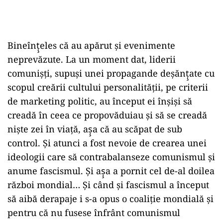
Bineînţ̧eles că au apărut şi evenimente
neprevăzute. La un moment dat, liderii
comunişţi, supuşi unei propagande deşănţ̧ate cu
scopul creării cultului personalităţii, pe criterii
de marketing politic, au început ei înşişi să
creadă în ceea ce propovăduiau şi să se creadă
nişte zei în viaţă, aş̧a că au scăpat de sub
control. Şi atunci a fost nevoie de crearea unei
ideologii care să contrabalanseze comunismul şi
anume fascismul. Şi aş̧a a pornit cel de-al doilea
război mondial… Şi când şi fascismul a început
să aibă derapaje i s-a opus o coaliţie mondială şi
pentru că nu fusese înfrânt comunismul