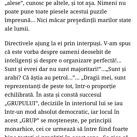
„alese”, cunosc pe altele, şi tot aş̧a. Nimeni nu
poate pune toate piesele acestui puzzle
împreună… Nici măcar preş̧edinţîi marilor state
ale lumii.
Directivele ajung la ei prin interpuşi. V-am spus
că este vorba despre oameni deosebit de
inteligenţi şi despre o organizare perfectă!…
Sunt şi evrei dar nu sunt majoritari!”…„Sunt şi
arabi? Că ăştia au petrol…”… „Dragii mei, sunt
reprezentanţi de peste tot, într-o proporţie
echilibrată. În asta şi constă succesul
„GRUPULUI”, deciziile în interiorul lui se iau
într-un mod absolut democratic, iar locul în
acest „GRUP” se moş̧teneşte, pe principii
monarhice, cei ce urmează să între fiind foarte