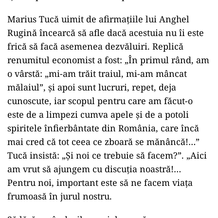
Marius Tucă uimit de afirmațiile lui Anghel
Rugină încearcă să afle dacă acestuia nu îi este
frică să facă asemenea dezvăluiri. Replică
renumitul economist a fost: „În primul rând, am
o vârstă: „mi-am trăit traiul, mi-am mâncat
mălaiul”, şi apoi sunt lucruri, repet, deja
cunoscute, iar scopul pentru care am făcut-o
este de a limpezi cumva apele şi de a potoli
spiritele înfierbântate din România, care încă
mai cred că tot ceea ce zboară se mănâncă!…”
Tucă insistă: „Şi noi ce trebuie să facem?”. „Aici
am vrut să ajungem cu discuţia noastră!…
Pentru noi, important este să ne facem viaţa
frumoasă în jurul nostru.