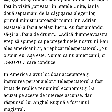
fost în vizită „privată” în Statele Unite, iar la
două să̆ptămâni de la câşţigarea alegerilor,
primul ministru proaspăt numit (nr. Adrian
Năstase) a făcut acelaş̧i lucru. Au fost amândoi
să-şi ia „foaia de drum”… „Adică dumneavoastră
vreţi să spuneţi că pe preş̧edintele nostru ni l-au
ales americanii?”, a replicat telespectatorul. „Nu
o spun eu. Aş̧a este. Numai că nu americanii, ci
„GRUPUL” care conduce.
În America a avut loc doar acceptarea şi
instruirea personajelor.” Telespectatorul a fost
iritat de replica renumitul economist şi l-a
acuzat pe aceste de interese ascunse, dar
răspunsul lui Anghel Rugină a fost unul
magistral.