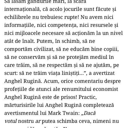
Să lăsăm gândurile mari, la scară
internaţională, că acolo jocurile sunt făcute şi
echilibrele nu trebuiesc rupte! Nu avem nici
informaţiile, nici competenţa, nici resursele şi
nici mijloacele necesare să acţionăm la un nivel
atât de înalt. Putem, în schimb, să ne
comportăm civilizat, să ne educăm bine copiii,
să ne conservăm şi să ne protejăm mediul în
care trăim, să ne respectăm şi să ne ajutăm, pe
scurt: să ne trăim viaţa liniştiţi…”, a avertizat
Anghel Rugină. Acum, orice comentariu despre
profeţiile de atunci ale renumitului economist
Anghel Rugină este de prisos! Practic,
mărturisirile lui Anghel Rugină completează
avertismentul lui Mark Twain: „
Dacă
votul
nostru
ar
putea schimba ceva, nimeni nu