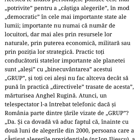
„potrivite” pentru a „câştiga alegerile”, în mod
„democratic” în cele mai importante state ale
lumii; importante nu numai că număr de
locuitori, dar mai ales prin resursele lor
naturale, prin puterea economică, militară sau
prin poziţia lor strategică. Practic toţi
conducătorii statelor importante ale planetei
sunt „aleşi” cu „binecuvântarea” acestui
„GRUP”, şi toţi cei aleşi nu fac altceva decât să
pună în practică „directivele” trasate de acesta”,
mărturisea Anghel Rugină. Atunci, un
telespectator l-a întrebat telefonic dacă şi
România parte dintre ţările vizate de „GRUP”?
„Da. Şi ca dovadă vă aduc faptul că, înainte cu
două luni de alegerile din 2000, persoana care a
că̂ştigat alegerile prezidenţiale (nr.Ion Iliescu), a