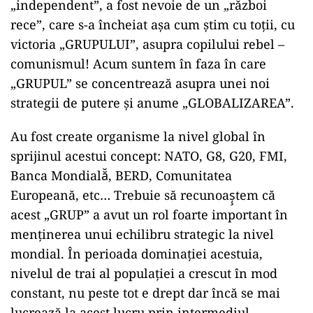
„independent”, a fost nevoie de un „război
rece”, care s-a încheiat aşa cum ştim cu toții, cu
victoria „GRUPULUI”, asupra copilului rebel –
comunismul! Acum suntem în faza în care
„GRUPUL” se concentrează asupra unei noi
strategii de putere şi anume „GLOBALIZAREA”.
Au fost create organisme la nivel global în
sprijinul acestui concept: NATO, G8, G20, FMI,
Banca Mondială̆, BERD, Comunitatea
Europeană, etc… Trebuie să recunoaş̧tem că
acest „GRUP” a avut un rol foarte important în
menţinerea unui echilibru strategic la nivel
mondial. În perioada dominaţiei acestuia,
nivelul de trai al populaţiei a crescut în mod
constant, nu peste tot e drept dar încă se mai
lucrează la acest lucru prin intermediul