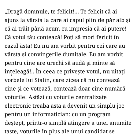
„Dragă domnule, te felicit!… Te felicit că ai
ajuns la vârsta la care ai capul plin de păr alb şi
că ai trăit până acum cu impresia că ai putere!
Că votul tău contează! Poţi să mori fericit în
cazul ăsta! Eu nu am vorbit pentru cei care au
vârsta şi convingerile dumitale. Eu am vorbit
pentru cine are urechi să audă şi minte să
înţ̧eleagă!.. În ceea ce priveşte votul, nu uitaţi
vorbele lui Stalin, care zicea că nu contează
cine şi ce votează, contează doar cine numără
voturile! Astăzi cu voturile centralizate
electronic treaba asta a devenit un simplu joc
pentru un informatician: cu un program
deştept, printr-o simplă atingere a unei anumite
taste, voturile în plus ale unui candidat se