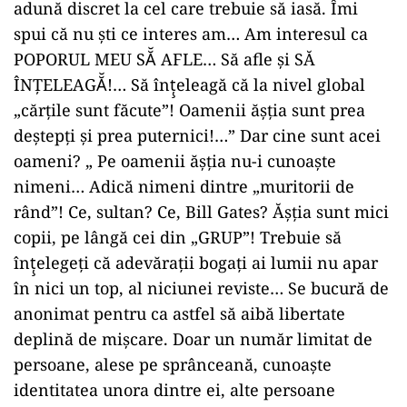
adună discret la cel care trebuie să iasă. Îmi
spui că nu şti ce interes am… Am interesul ca
POPORUL MEU SĂ̆ AFLE… Să afle şi SĂ
ÎNŢELEAGĂ̆!… Să înţ̧eleagă că la nivel global
„cărţile sunt făcute”! Oamenii ăşţia sunt prea
deştepţi şi prea puternici!…” Dar cine sunt acei
oameni? „ Pe oamenii ăşţia nu-i cunoaşte
nimeni… Adică nimeni dintre „muritorii de
rând”! Ce, sultan? Ce, Bill Gates? Ăşţia sunt mici
copii, pe lângă cei din „GRUP”! Trebuie să
înţ̧elegeţi că adevărații bogaţi ai lumii nu apar
în nici un top, al niciunei reviste… Se bucură de
anonimat pentru ca astfel să aibă libertate
deplină de mişcare. Doar un număr limitat de
persoane, alese pe sprânceană, cunoaşte
identitatea unora dintre ei, alte persoane