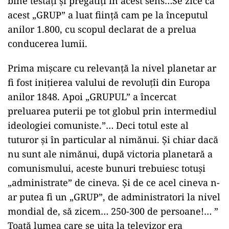
bine testaţi şi pregătiţi în acest sens…Se zice că
acest „GRUP” a luat fiinţă cam pe la începutul
anilor 1.800, cu scopul declarat de a prelua
conducerea lumii.
Prima mişcare cu relevanţă la nivel planetar ar
fi fost iniţierea valului de revoluţîi din Europa
anilor 1848. Apoi „GRUPUL” a încercat
preluarea puterii pe tot globul prin intermediul
ideologiei comuniste.”… Deci totul este al
tuturor şi în particular al nimănui. Şi chiar dacă
nu sunt ale nimănui, după victoria planetară a
comunismului, aceste bunuri trebuiesc totuşi
„administrate” de cineva. Şi de ce acel cineva n-
ar putea fi un „GRUP”, de administratori la nivel
mondial de, să zicem… 250-300 de persoane!… ”
Toată lumea care se uita la televizor era