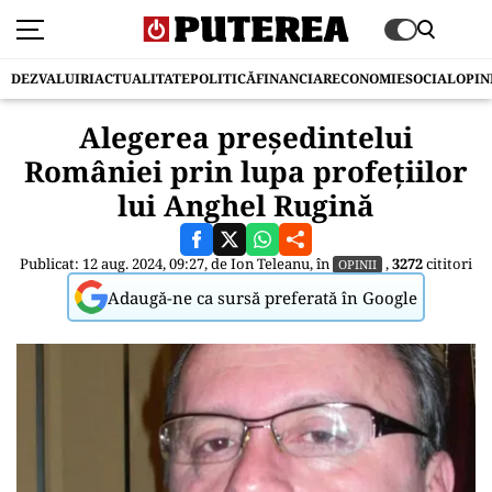
DEZVALUIRI
ACTUALITATE
POLITICĂ
FINANCIAR
ECONOMIE
SOCIAL
OPIN
Alegerea președintelui
României prin lupa profețiilor
lui Anghel Rugină
Publicat: 12 aug. 2024, 09:27, de
Ion Teleanu
, în
,
3272
cititori
OPINII
Adaugă-ne ca sursă preferată în Google