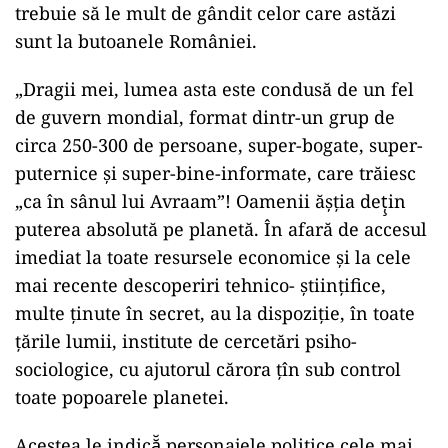
trebuie să le mult de gândit celor care astăzi
sunt la butoanele României.
„Dragii mei, lumea asta este condusă de un fel
de guvern mondial, format dintr-un grup de
circa 250-300 de persoane, super-bogate, super-
puternice şi super-bine-informate, care trăiesc
„ca în sânul lui Avraam”! Oamenii ăşţia deţ̧in
puterea absolută pe planetă. În afară de accesul
imediat la toate resursele economice şi la cele
mai recente descoperiri tehnico- științifice,
multe ținute în secret, au la dispoziție, în toate
ţările lumii, institute de cercetări psiho-
sociologice, cu ajutorul cărora ţîn sub control
toate popoarele planetei.
Acestea le indică̆ personajele politice cele mai