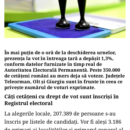
În mai puțin de o oră de la deschiderea urnelor,
prezența la vot în întreaga țară a depășit 1,3%,
conform datelor furnizate în timp real de
Autoritatea Electorală Permanentă. Peste 350.000
de cetățeni români au mers deja să voteze. Județele
Teleorman, Olt și Giurgiu sunt în frunte în ceea ce
privește numărul de voturi exprimate.
Câți cetăţeni cu drept de vot sunt înscrişi în
Registrul electoral
La alegerile locale, 207.389 de persoane s-au
înscris pe listele de candidați. Vor fi aleși 3.186
de primari ai localităților și primarul general al