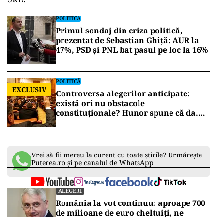
POLITICĂ
Primul sondaj din criza politică,
prezentat de Sebastian Ghiță: AUR la
47%, PSD și PNL bat pasul pe loc la 16%
POLITICĂ
EXCLUSIV
Controversa alegerilor anticipate:
există ori nu obstacole
constituționale? Hunor spune că da.
Tudorel Toader ne lămurește
Vrei să fii mereu la curent cu toate știrile? Urmărește
Puterea.ro și pe canalul de WhatsApp
ALEGERI
România la vot continuu: aproape 700
de milioane de euro cheltuiți, ne