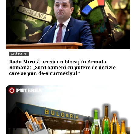
APĂRARE
Radu Miruță acuză un blocaj în Armata
Română: „Sunt oameni cu putere de decizie
care se pun de-a curmezișul”