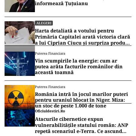
informează Țuțuianu
ALEGERI
Harta detaliată a votului pentru
Primăria Capitalei arată victoria clară
a lui Ciprian Ciucu și surpriza produsă
de Anca Alexandrescu
Puterea Financiara
Vin scumpirile la energie: cum ar
putea arăta facturile românilor din
această toamnă
Puterea Financiara
România intră în jocul marilor puteri
pentru uraniul blocat în Niger. Miza:
un stoc de peste 1.000 de tone
Oficiuldestiri.ro
Atacurile cibernetice expun
vulnerabilitățile statului român: ANP
repetă scenariul e‑Terra. Ce ascund