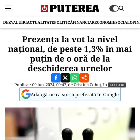
DEZVALUIRI
ACTUALITATE
POLITICĂ
FINANCIAR
ECONOMIE
SOCIAL
OPIN
Prezența la vot la nivel
național, de peste 1,3% în mai
puțin de o oră de la
deschiderea urnelor
Publicat: 09 iun. 2024, 09:42, de
Cristina Cohuț
, în
ALEGERI
Adaugă-ne ca sursă preferată în Google