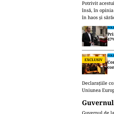
Potrivit acestu
însă, în opinia
în haos şi sără
POLI
Pri
47%
POLI
EXCLUSIV
Con
con
Declarațiile c
Uniunea Europ
Guvernul 
Guvernul de la