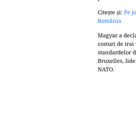
Citeşte şi:
Pe j
România
Magyar a decla
costuri de trai
standardelor d
Bruxelles, lid
NATO.