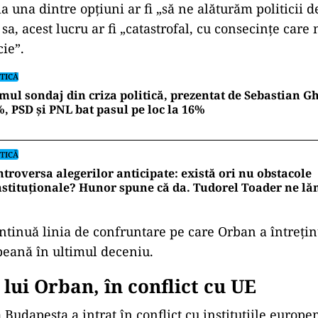
ia una dintre opţiuni ar fi „să ne alăturăm politicii d
 sa, acest lucru ar fi „catastrofal, cu consecinţe car
cie”.
TICĂ
mul sondaj din criza politică, prezentat de Sebastian Gh
, PSD și PNL bat pasul pe loc la 16%
TICĂ
troversa alegerilor anticipate: există ori nu obstacole
stituționale? Hunor spune că da. Tudorel Toader ne l
ontinuă linia de confruntare pe care Orban a întrețin
eană în ultimul deceniu.
lui Orban, în conflict cu UE
 Budapesta a intrat în conflict cu instituțiile europ