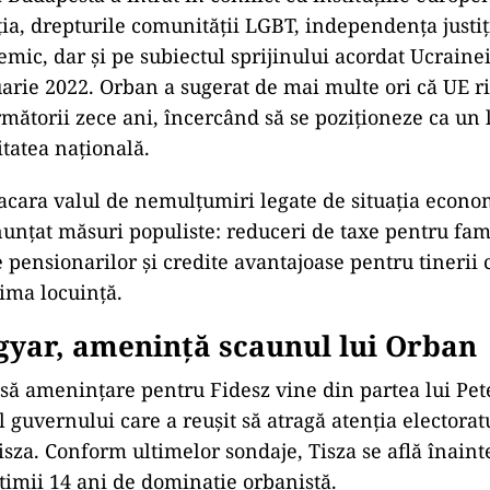
a, drepturile comunității LGBT, independența justiți
mic, dar și pe subiectul sprijinului acordat Ucraine
uarie 2022. Orban a sugerat de mai multe ori că UE ri
mătorii zece ani, încercând să se poziționeze ca un 
tatea națională.
acara valul de nemulțumiri legate de situația econo
unțat măsuri populiste: reduceri de taxe pentru fami
 pensionarilor și credite avantajoase pentru tinerii 
ima locuință.
gyar, ameninţă scaunul lui Orban
să amenințare pentru Fidesz vine din partea lui Pe
 guvernului care a reușit să atragă atenția electorat
isza. Conform ultimelor sondaje, Tisza se află înaint
timii 14 ani de dominație orbanistă.