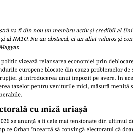
tră va fi din nou un membru activ și credibil al Uni
i al NATO. Nu un obstacol, ci un aliat valoros și cons
 Magyar.
politic vizează relansarea economiei prin deblocar
ndurile europene blocate din cauza problemelor de s
upției și introducerea unui impozit pe avere. În ace
rea taxelor pentru veniturile mici, măsură menită s
nerabile.
ctorală cu miză uriașă
2026 se anunță a fi cele mai tensionate din ultimul d
mp ce Orban încearcă să convingă electoratul că doar