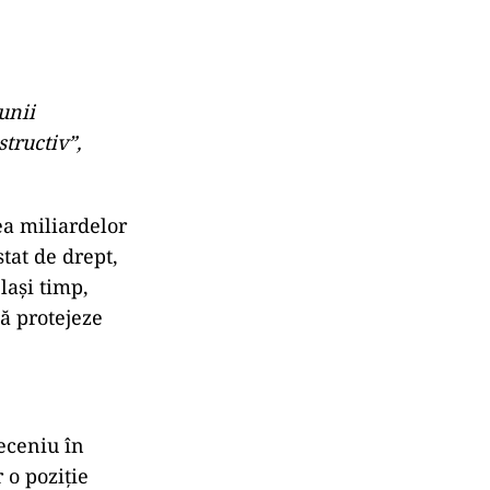
unii
tructiv”,
ea miliardelor
tat de drept,
lași timp,
ă protejeze
eceniu în
 o poziție