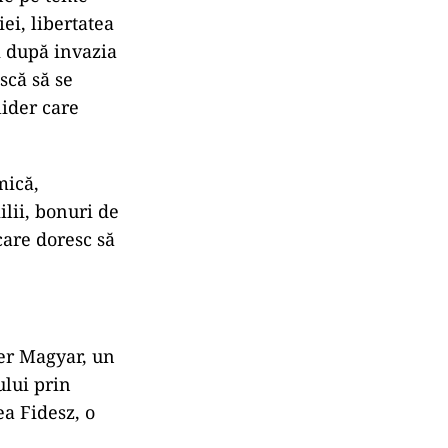
ei, libertatea
i după invazia
scă să se
lider care
mică,
lii, bonuri de
care doresc să
ter Magyar, un
ului prin
ea Fidesz, o