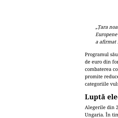
„Țara noas
Europene ș
a afirmat
Programul său 
de euro din fo
combaterea cor
promite reduce
categoriile vul
Luptă ele
Alegerile din 
Ungaria. În ti