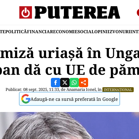
TE
POLITICĂ
FINANCIAR
ECONOMIE
SOCIAL
OPINII
ZVONURI
IN
 miză uriașă în Unga
an dă cu UE de pă
Publicat: 08 sept. 2025, 11:33, de
Anamaria Ionel
, în
INTERNAȚIONAL
Adaugă-ne ca sursă preferată în Google