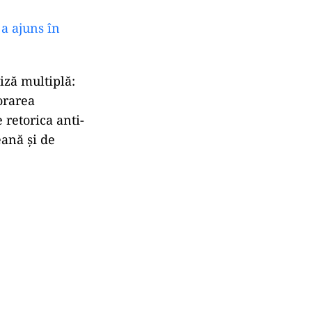
 a ajuns în
iză multiplă:
iorarea
 retorica anti-
eană și de