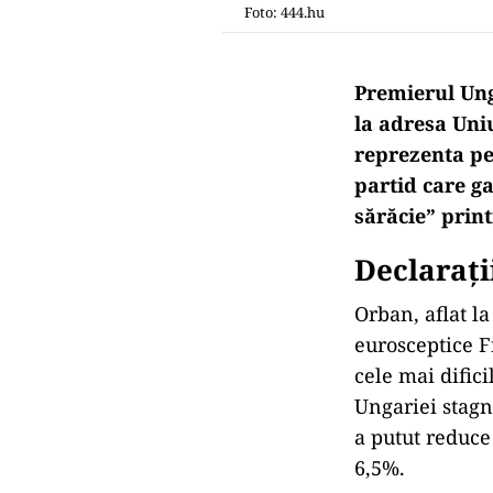
Foto: 444.hu
Premierul Ung
la adresa Uni
reprezenta pe
partid care g
sărăcie” prin
Declaraţi
Orban, aflat la
eurosceptice Fi
cele mai difici
Ungariei stagn
a putut reduce
6,5%.