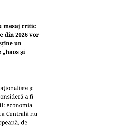
 mesaj critic
e din 2026 vor
sține un
 „haos și
aționaliste și
consideră a fi
bil: economia
nca Centrală nu
opeană, de