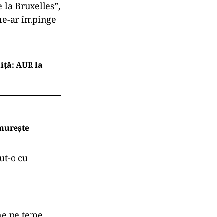
e la Bruxelles”,
e ne-ar împinge
iță: AUR la
ămurește
ut-o cu
ene pe teme