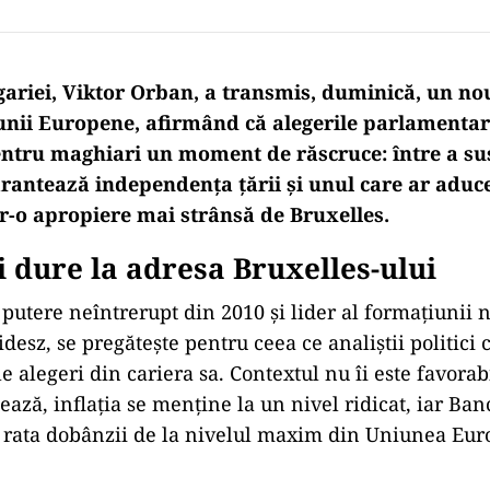
ariei, Viktor Orban, a transmis, duminică, un nou
unii Europene, afirmând că alegerile parlamentar
ntru maghiari un moment de răscruce: între a su
arantează independența țării și unul care ar aduce
tr-o apropiere mai strânsă de Bruxelles.
i dure la adresa Bruxelles-ului
 putere neîntrerupt din 2010 și lider al formațiunii n
desz, se pregătește pentru ceea ce analiștii politici 
le alegeri din cariera sa. Contextul nu îi este favora
ează, inflația se menține la un nivel ridicat, iar Ba
 rata dobânzii de la nivelul maxim din Uniunea Eur