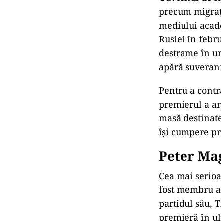
precum migrați
mediului acade
Rusiei în febr
destrame în ur
apără suverani
Pentru a contr
premierul a an
masă destinate
își cumpere pr
Peter Ma
Cea mai serioa
fost membru al
partidul său, T
premieră în ul