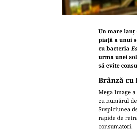
Un mare lanț 
piață a unui 
cu bacteria
Es
urma unei sol
să evite consu
Brânză cu 
Mega Image a a
cu numărul de 
Suspiciunea de
rapide de retr
consumatori.