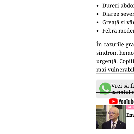
Dureri abdo
Diaree sever
Greață și vă
Febră mode
În cazurile gr
sindrom hemoli
urgență. Copiii
mai vulnerabil
Vrei să f
canalul
ACT
Emi