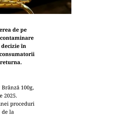
erea de pe
e contaminare
 decizie în
d consumatorii
 returna.
P Brânză 100g,
e 2025.
unei proceduri
 de la