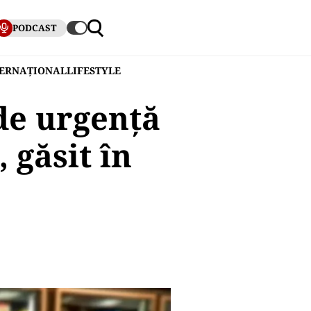
PODCAST
TERNAȚIONAL
LIFESTYLE
de urgență
 găsit în