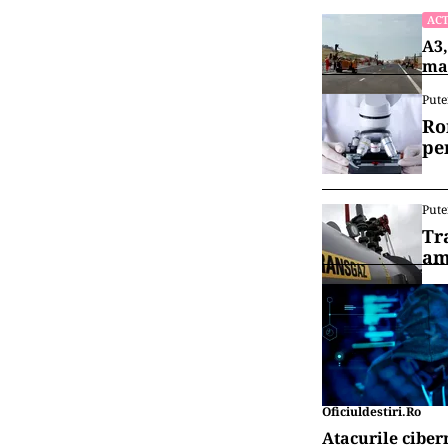
ACT
A3,
mai
Pute
Ro
pe
Pute
Tr
am
Oficiuldestiri.ro
Atacurile ciber