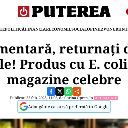
TE
POLITICĂ
FINANCIAR
ECONOMIE
SOCIAL
OPINII
ZVONURI
IN
imentară, returnați 
e! Produs cu E. coli,
magazine celebre
Publicat: 22 feb. 2025, 11:03, de
Corina Oprea
, în
ACTUALITATE
Adaugă-ne ca sursă preferată în Google