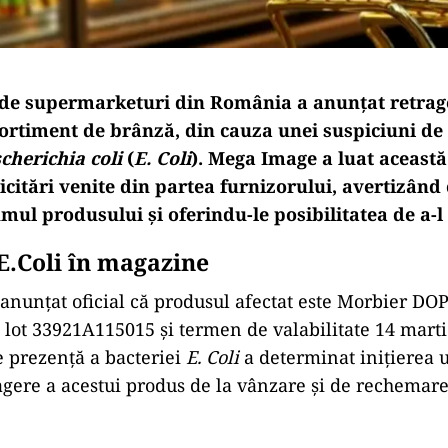
de supermarketuri din România a anunțat retrag
sortiment de brânză, din cauza unei suspiciuni d
cherichia coli
(
E. Coli
). Mega Image a luat această
icitări venite din partea furnizorului, avertizân
mul produsului și oferindu-le posibilitatea de a-l
E.Coli în magazine
nunțat oficial că produsul afectat este Morbier DO
lot 33921A115015 și termen de valabilitate 14 marti
 prezență a bacteriei
E. Coli
a determinat inițierea 
agere a acestui produs de la vânzare și de rechemare