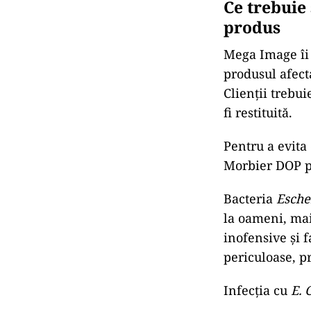
Ce trebuie
produs
Mega Image îi 
produsul afect
Clienții trebui
fi restituită.
Pentru a evita
Morbier DOP pâ
Bacteria
Esche
la oameni, mai
inofensive și f
periculoase, p
Infecția cu
E. 