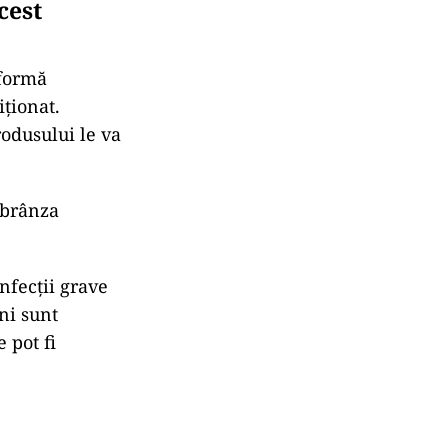
cest
 formă
iționat.
rodusului le va
 brânza
nfecții grave
ni sunt
 pot fi