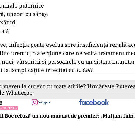
minale puternice
ă, uneori cu sânge
rsături
rată
ave, infecția poate evolua spre insuficiență renală ac
tic uremic, o afecțiune care necesită tratament me
 mici, vârstnicii și persoanele cu un sistem imunitar 
i la complicațiile infecției cu
E. Coli
.
ii mereu la curent cu toate știrile? Urmărește Puterea
 de WhatsApp
UALITATE
l Boc refuză un nou mandat de premier: „Mulțam fain, a