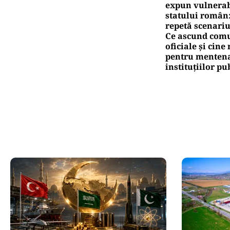
expun vulnerabi
statului român
repetă scenariu
Ce ascund comu
oficiale și cin
pentru mentena
instituțiilor pu