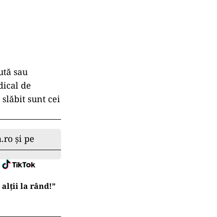
ută sau
dical de
slăbit sunt cei
.ro și pe
lții la rând!”