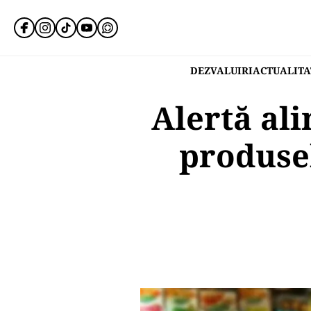
DEZVALUIRI
ACTUALITA
Alertă al
produsel