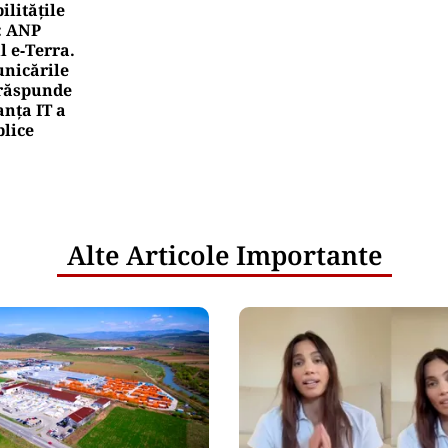
litățile
: ANP
l e‑Terra.
nicările
e răspunde
nța IT a
blice
Alte Articole Importante