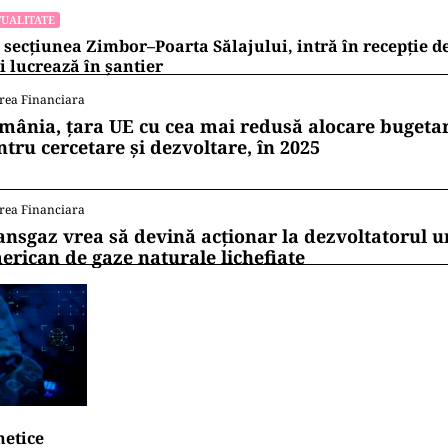
UALITATE
 secțiunea Zimbor–Poarta Sălajului, intră în recepție de
 lucrează în șantier
rea Financiara
mânia, țara UE cu cea mai redusă alocare bugetar
ntru cercetare și dezvoltare, în 2025
rea Financiara
ansgaz vrea să devină acționar la dezvoltatorul u
erican de gaze naturale lichefiate
netice