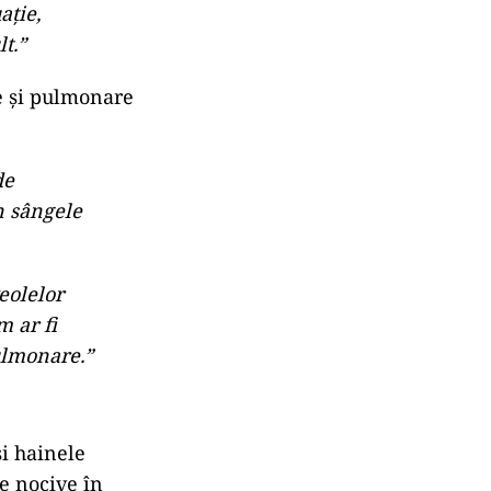
ație,
t.”
re și pulmonare
de
în sângele
eolelor
 ar fi
ulmonare.”
și hainele
e nocive în