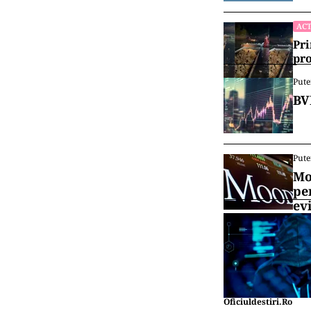
ACT
Pri
pro
Pute
BV
Pute
Mo
pe
ev
Oficiuldestiri.ro