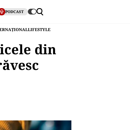
PODCAST
TERNAȚIONAL
LIFESTYLE
icele din
răvesc