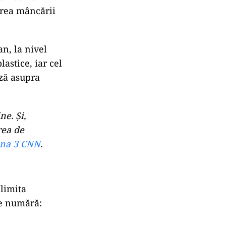
irea mâncării
an, la nivel
astice, iar cel
ză asupra
ne. Și,
rea de
na 3 CNN
.
limita
se numără: