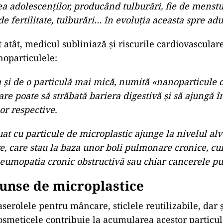
a adolescenților, producând tulburări, fie de menstu
de fertilitate, tulburări… în evoluția aceasta spre adul
 atât, medicul subliniază și riscurile cardiovascula
noparticulele:
 și de o particulă mai mică, numită «nanoparticule 
care poate să străbată bariera digestivă și să ajungă 
or respective.
at cu particule de microplastic ajunge la nivelul alv
, care stau la baza unor boli pulmonare cronice, cum
umopatia cronic obstructivă sau chiar cancerele p
unse de microplastice
aserolele pentru mâncare, sticlele reutilizabile, dar 
cosmeticele contribuie la acumularea acestor particul