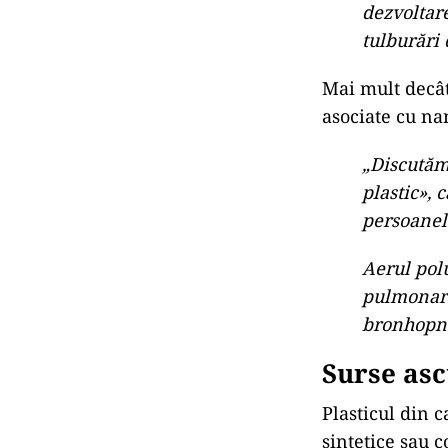
dezvoltare
tulburări 
Mai mult decât
asociate cu na
„Discutăm
plastic», 
persoanel
Aerul polu
pulmonare
bronhopne
Surse asc
Plasticul din c
sintetice sau 