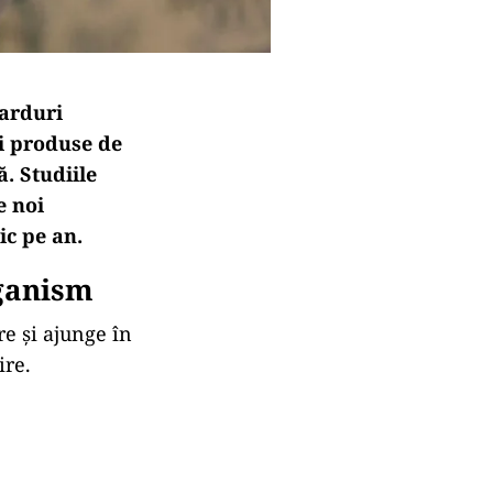
carduri
i produse de
ă. Studiile
e noi
ic pe an.
rganism
e și ajunge în
ire.