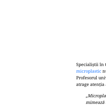
Specialiștii în
microplastic
nu
Profesorul uni
atrage atenția
„Microplas
mimează a