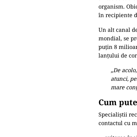
organism. Obic
în recipiente 
Un alt canal d
mondial, se pr
puțin 8 milioa
lanțului de co
„De acolo,
atunci, pe
mare conți
Cum pute
Specialiștii r
contactul cu m