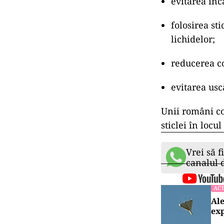
evitarea înc
folosirea st
lichidelor;
reducerea c
evitarea uscă
Unii români co
sticlei în locu
Vrei să f
canalul
ACT
Ale
exp