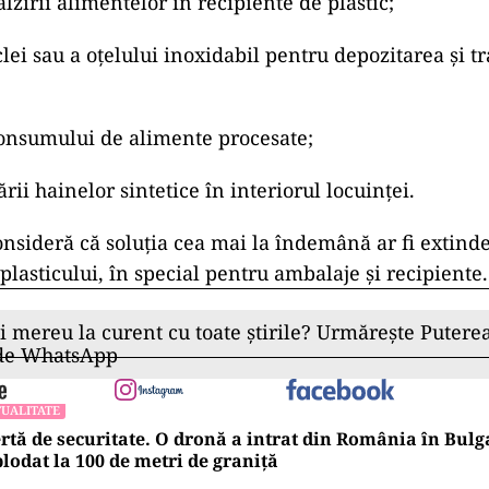
ălzirii alimentelor în recipiente de plastic;
iclei sau a oțelului inoxidabil pentru depozitarea și t
onsumului de alimente procesate;
rii hainelor sintetice în interiorul locuinței.
nsideră că soluția cea mai la îndemână ar fi extinder
l plasticului, în special pentru ambalaje și recipiente.
ii mereu la curent cu toate știrile? Urmărește Puterea
 de WhatsApp
UALITATE
rtă de securitate. O dronă a intrat din România în Bulga
lodat la 100 de metri de graniţă