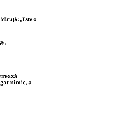
Miruță: „Este o
6%
strează
gat nimic, a