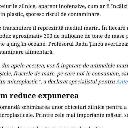
eiurile zilnice, aparent inofensive, cum ar fi încălz
din plastic, sporesc riscul de contaminare.
e transmitere îl reprezintă mediul marin. În fiecare 
oduc aproximativ 300 de milioane de tone de mase pl
ne ajung în oceane. Profesorul Radu Țincu avertizea
ntaminare alimentară.
 din apele acestea, vor fi ingerate de animalele mari
ștele, fructele de mare, pe care noi le consumăm, sa
n microplastic.”, a declarat specialistul pentru
Ante
m reduce expunerea
ecomandă schimbarea unor obiceiuri zilnice pentru a 
icroplasticele. Printre cele mai importante măsuri 