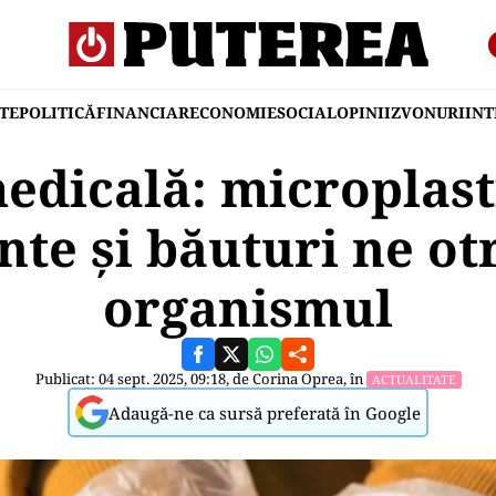
TE
POLITICĂ
FINANCIAR
ECONOMIE
SOCIAL
OPINII
ZVONURI
IN
edicală: microplast
nte și băuturi ne ot
organismul
Publicat: 04 sept. 2025, 09:18, de
Corina Oprea
, în
ACTUALITATE
Adaugă-ne ca sursă preferată în Google