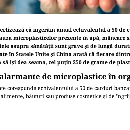
avertizează că ingerăm anual echivalentul a 50 de 
auza microplasticelor prezente în apă, mâncare ș
ctele asupra sănătății sunt grave și de lungă durat
ate în Statele Unite și China arată că fiecare dintr
 să își dea seama, cel puțin 250 de grame de plast
 alarmante de microplastice în o
ate corespunde echivalentului a 50 de carduri bancar
alimente, băuturi sau produse cosmetice și de îngrij
Play