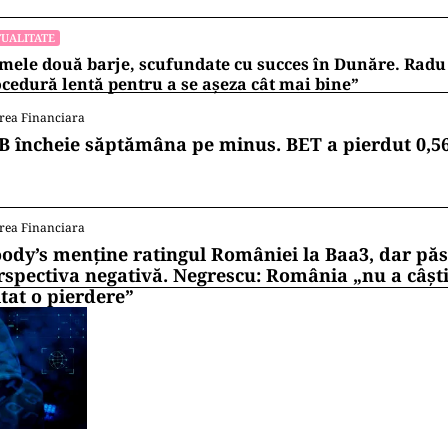
UALITATE
mele două barje, scufundate cu succes în Dunăre. Radu 
cedură lentă pentru a se așeza cât mai bine”
rea Financiara
B încheie săptămâna pe minus. BET a pierdut 0,5
rea Financiara
ody’s menține ratingul României la Baa3, dar pă
rspectiva negativă. Negrescu: România „nu a câști
itat o pierdere”