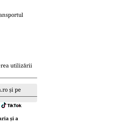
ransportul
ea utilizării
.ro și pe
ria şi a