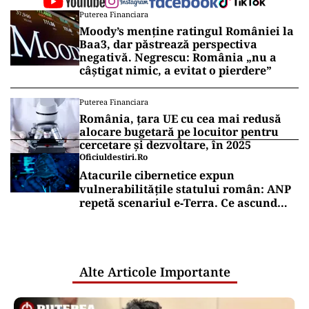
Puterea Financiara
Moody’s menține ratingul României la
Baa3, dar păstrează perspectiva
negativă. Negrescu: România „nu a
câștigat nimic, a evitat o pierdere”
Puterea Financiara
România, țara UE cu cea mai redusă
alocare bugetară pe locuitor pentru
cercetare și dezvoltare, în 2025
Oficiuldestiri.ro
Atacurile cibernetice expun
vulnerabilitățile statului român: ANP
repetă scenariul e‑Terra. Ce ascund
comunicările oficiale și cine răspunde
pentru mentenanța IT a instituțiilor
publice
Alte Articole Importante