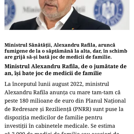
Ministrul Sănătății, Alexandru Rafila, aruncă
fumigene de la o săptămână la alta, dar, în schimb
are grijă să-și bată joc de medicii de familie.
Ministrul Alexandru Rafila, de o jumătate de
an,
î
și bate joc de medicii de familie
La începutul lunii august 2022, ministrul
Alexandru Rafila anunța cu mare tam-tam că
peste 180 milioane de euro din Planul Național
de Redresare și Reziliență (PNRR) sunt puse la
dispoziția medicilor de familie pentru
investiții în cabinetele medicale. Se estima
că 3.000 de medici de familie sau asocieri de