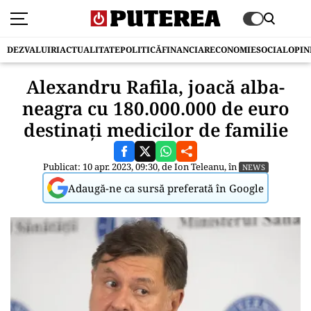
DEZVALUIRI
ACTUALITATE
POLITICĂ
FINANCIAR
ECONOMIE
SOCIAL
OPIN
Alexandru Rafila, joacă alba-
neagra cu 180.000.000 de euro
destinați medicilor de familie
Publicat: 10 apr. 2023, 09:30, de
Ion Teleanu
, în
NEWS
Adaugă-ne ca sursă preferată în Google