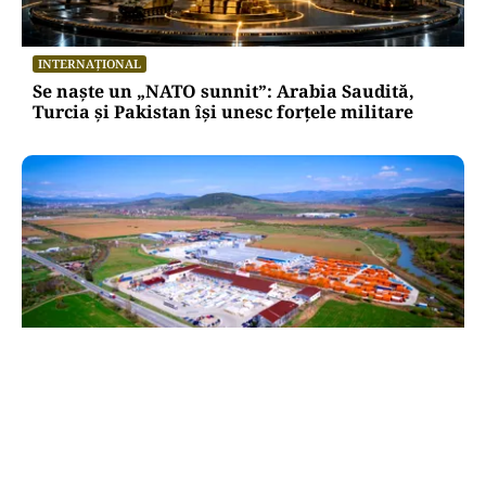
INTERNAȚIONAL
Se naște un „NATO sunnit”: Arabia Saudită,
Turcia și Pakistan își unesc forțele militare
BUSINESS
TeraPlast (TRP) —Venituri în creștere,
profitabilitate sub presiune