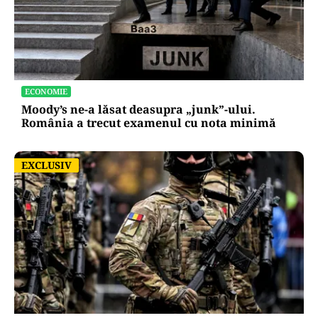
ECONOMIE
Moody’s ne-a lăsat deasupra „junk”-ului.
România a trecut examenul cu nota minimă
EXCLUSIV
EXCLUSIV