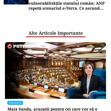
vulnerabilitățile statului român: ANP
repetă scenariul e‑Terra. Ce ascund
comunicările oficiale și cine răspunde
pentru mentenanța IT a instituțiilor
publice
Alte Articole Importante
POLITICĂ
Maia Sandu, acuzații pentru cei care vor să o