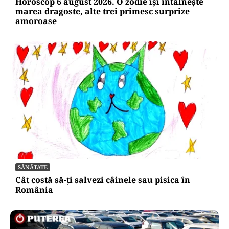
Horoscop 6 august 2026. O zodie își întâlnește
marea dragoste, alte trei primesc surprize
amoroase
SĂNĂTATE
Cât costă să-ți salvezi câinele sau pisica în
România