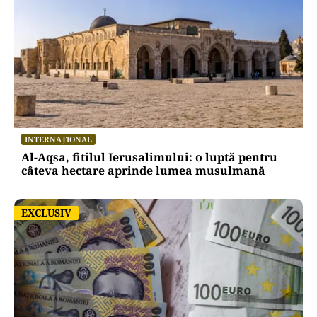
INTERNAȚIONAL
Al-Aqsa, fitilul Ierusalimului: o luptă pentru
câteva hectare aprinde lumea musulmană
EXCLUSIV
EXCLUSIV