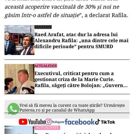
această acoperire vaccinală de 30% și noi ne
găsim într-o astfel de situație
”, a declarat Rafila.
SĂNĂTATE
Raed Arafat, atac dur la adresa lui
Alexandru Rafila: „una dintre cele mai
dificile perioade” pentru SMURD
ACTUALITATE
Executivul, criticat pentru cum a
gestionat criza de la Marie Curie.
Rafila, săgeți către Bolojan: „Guvernul
nu a făcut absolut nimic”
Vrei să fii mereu la curent cu toate știrile? Urmărește
Puterea.ro și pe canalul de WhatsApp
ACTUALITATE