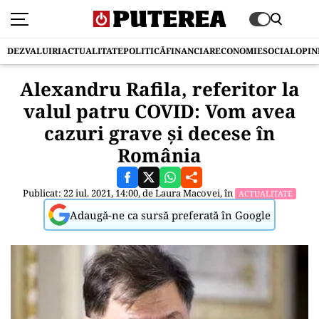
DEZVALUIRI
ACTUALITATE
POLITICĂ
FINANCIAR
ECONOMIE
SOCIAL
OPIN
Alexandru Rafila, referitor la
valul patru COVID: Vom avea
cazuri grave și decese în
România
Publicat: 22 iul. 2021, 14:00, de
Laura Macovei
, în
ACTUALITATE
Adaugă-ne ca sursă preferată în Google