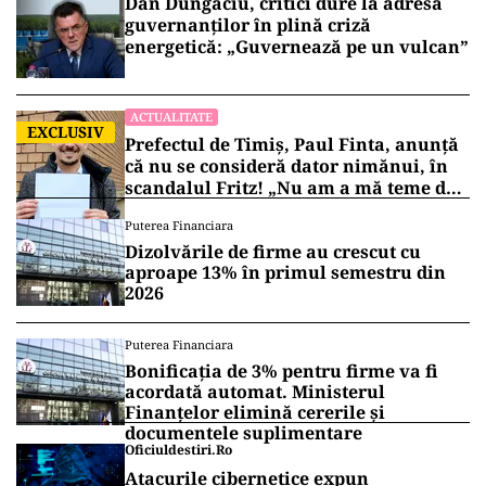
Dan Dungaciu, critici dure la adresa
guvernanților în plină criză
energetică: „Guvernează pe un vulcan”
ACTUALITATE
EXCLUSIV
Prefectul de Timiș, Paul Finta, anunță
că nu se consideră dator nimănui, în
scandalul Fritz! „Nu am a mă teme de
nimic!”
Puterea Financiara
Dizolvările de firme au crescut cu
aproape 13% în primul semestru din
2026
Puterea Financiara
Bonificația de 3% pentru firme va fi
acordată automat. Ministerul
Finanțelor elimină cererile și
documentele suplimentare
Oficiuldestiri.ro
Atacurile cibernetice expun