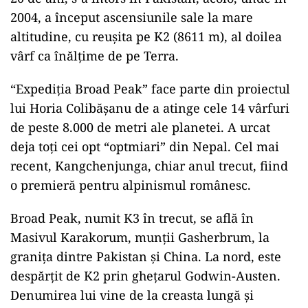
2004, a început ascensiunile sale la mare
altitudine, cu reuşita pe K2 (8611 m), al doilea
vârf ca înălţime de pe Terra.
“Expediţia Broad Peak” face parte din proiectul
lui Horia Colibăşanu de a atinge cele 14 vârfuri
de peste 8.000 de metri ale planetei. A urcat
deja toţi cei opt “optmiari” din Nepal. Cel mai
recent, Kangchenjunga, chiar anul trecut, fiind
o premieră pentru alpinismul românesc.
Broad Peak, numit K3 în trecut, se află în
Masivul Karakorum, munţii Gasherbrum, la
graniţa dintre Pakistan şi China. La nord, este
despărţit de K2 prin gheţarul Godwin-Austen.
Denumirea lui vine de la creasta lungă şi