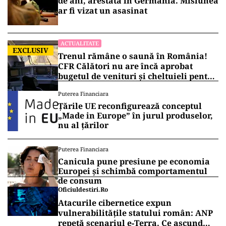
de ani, arestată în Germania. Misiunea
ar fi vizat un asasinat
ACTUALITATE
EXCLUSIV
Trenul rămâne o saună în România!
CFR Călători nu are încă aprobat
bugetul de venituri și cheltuieli pentru
2026
Puterea Financiara
Țările UE reconfigurează conceptul
„Made in Europe” în jurul produselor,
nu al țărilor
Puterea Financiara
Canicula pune presiune pe economia
Europei și schimbă comportamentul
de consum
Oficiuldestiri.ro
Atacurile cibernetice expun
vulnerabilitățile statului român: ANP
repetă scenariul e‑Terra. Ce ascund