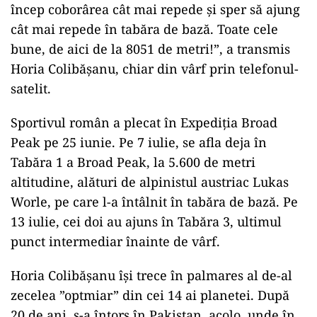
încep coborârea cât mai repede şi sper să ajung
cât mai repede în tabăra de bază. Toate cele
bune, de aici de la 8051 de metri!”, a transmis
Horia Colibăşanu, chiar din vârf prin telefonul-
satelit.
Sportivul român a plecat în Expediţia Broad
Peak pe 25 iunie. Pe 7 iulie, se afla deja în
Tabăra 1 a Broad Peak, la 5.600 de metri
altitudine, alături de alpinistul austriac Lukas
Worle, pe care l-a întâlnit în tabăra de bază. Pe
13 iulie, cei doi au ajuns în Tabăra 3, ultimul
punct intermediar înainte de vârf.
Horia Colibăşanu îşi trece în palmares al de-al
zecelea ”optmiar” din cei 14 ai planetei. După
20 de ani, s-a întors în Pakistan, acolo, unde în