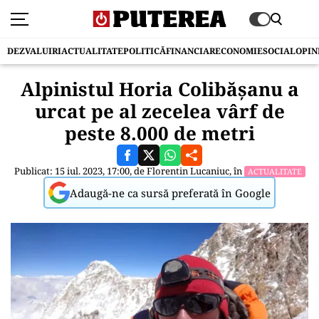
DEZVALUIRI
ACTUALITATE
POLITICĂ
FINANCIAR
ECONOMIE
SOCIAL
OPIN
Alpinistul Horia Colibăşanu a
urcat pe al zecelea vârf de
peste 8.000 de metri
Publicat: 15 iul. 2023, 17:00, de
Florentin Lucaniuc
, în
ACTUALITATE
Adaugă-ne ca sursă preferată în Google