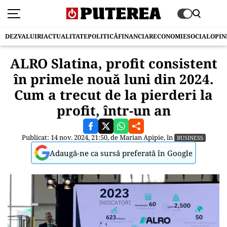
DEZVALUIRI
ACTUALITATE
POLITICĂ
FINANCIAR
ECONOMIE
SOCIAL
OPIN
ALRO Slatina, profit consistent
în primele nouă luni din 2024.
Cum a trecut de la pierderi la
profit, într-un an
Publicat: 14 nov. 2024, 21:50, de
Marian Apipie
, în
BUSINESS
Adaugă-ne ca sursă preferată în Google