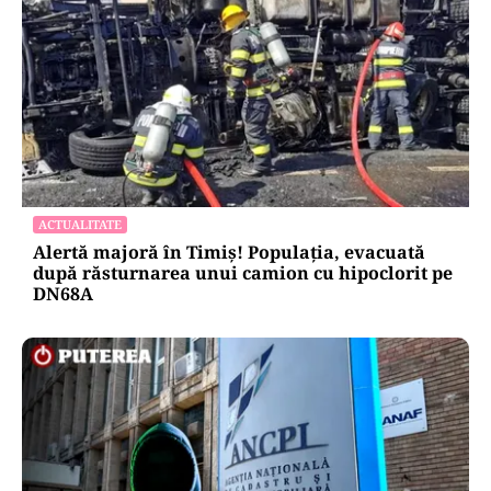
ACTUALITATE
Alertă majoră în Timiș! Populația, evacuată
după răsturnarea unui camion cu hipoclorit pe
DN68A