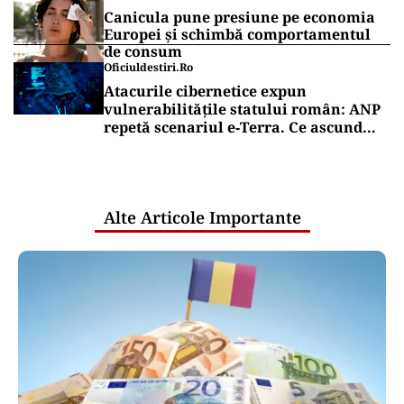
Canicula pune presiune pe economia
Europei și schimbă comportamentul
de consum
Oficiuldestiri.ro
Atacurile cibernetice expun
vulnerabilitățile statului român: ANP
repetă scenariul e‑Terra. Ce ascund
comunicările oficiale și cine răspunde
pentru mentenanța IT a instituțiilor
publice
Alte Articole Importante