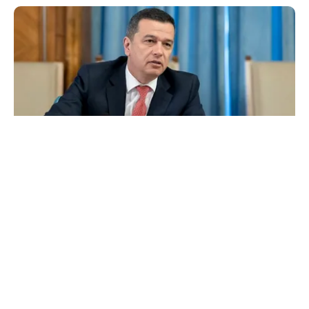
POLITICĂ
Grindeanu acuză PNL și USR: „Intenția
unora va conduce însă la pierderea banilor”
TOS
Politica Cookies
Protecția Datelor Personale
Despre Noi
Publicitate
Echipa
© 2026, toate drepturile rezervate puterea.ro