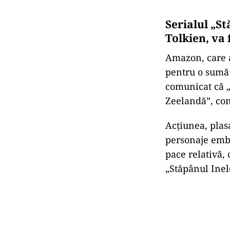
Serialul „St
Tolkien, va 
Amazon, care a
pentru o sumă 
comunicat că „
Zeelandă”, co
Acţiunea, plas
personaje embl
pace relativă,
„Stăpânul Inel