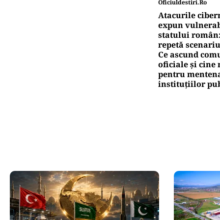
Oficiuldestiri.ro
Atacurile ciber
expun vulnerabi
statului român
repetă scenariu
Ce ascund comu
oficiale și cin
pentru mentena
instituțiilor pu