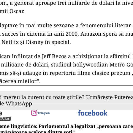
om, a generat aproape trei miliarde de dolari la nive
mii Oscar.
daptare în mai multe sezoane a fenomenului literar a
u succes în cinema în anii 2000, Amazon speră să m
a Netflix şi Disney în special.
an înfiinţat de Jeff Bezos a achiziţionat la sfârşitul 
e milioane de dolari, studioul hollywoodian Metro-
rmis să-şi adauge în repertoriu filme clasice precum
ăcerea mieilor”.
ii mereu la curent cu toate știrile? Urmărește Puterea
 de WhatsApp
LTURĂ
eme lingvistice: Parlamentul a legalizat „persoana care 
mănătoare acelora dintre soți”.