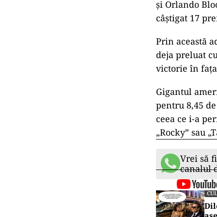
şi Orlando Blo
câştigat 17 pre
Prin această a
deja preluat c
victorie în faţ
Gigantul americ
pentru 8,45 d
ceea ce i-a pe
„Rocky” sau „T
Vrei să f
canalul
CU
Dil
ase