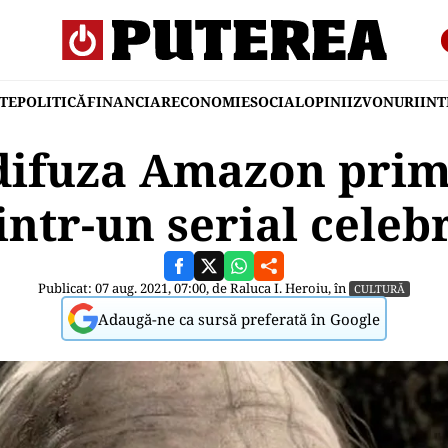
TE
POLITICĂ
FINANCIAR
ECONOMIE
SOCIAL
OPINII
ZVONURI
IN
difuza Amazon prim
intr-un serial celeb
Publicat: 07 aug. 2021, 07:00, de
Raluca I. Heroiu
, în
CULTURĂ
Adaugă-ne ca sursă preferată în Google