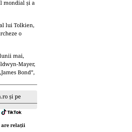
l mondial şi a
l lui Tolkien,
archeze o
lunii mai,
Goldwyn-Mayer,
 „James Bond”,
.ro și pe
are relații