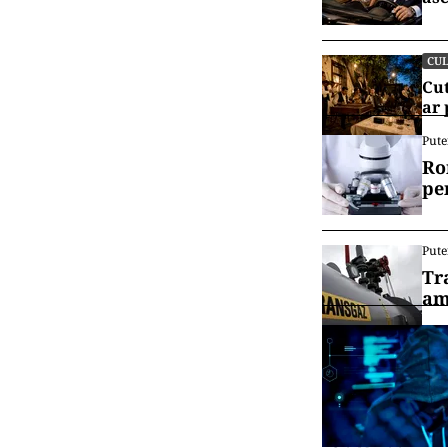
CU
Cut
ar
Pute
Ro
pe
Pute
Tr
am