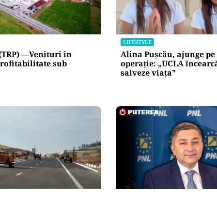
LIFESTYLE
(TRP) —Venituri în
Alina Pușcău, ajunge pe
rofitabilitate sub
operație: „UCLA încearc
salveze viața”
POLITICĂ
unea Zimbor–Poarta
Alin Tișe atacă frontal 