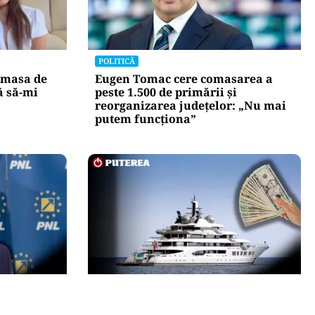
POLITICĂ
 masa de
Eugen Tomac cere comasarea a
ă să-mi
peste 1.500 de primării și
reorganizarea județelor: „Nu mai
putem funcționa”
INTERNAȚIONAL
conducerea
Megayahtul Amadea, confiscat de