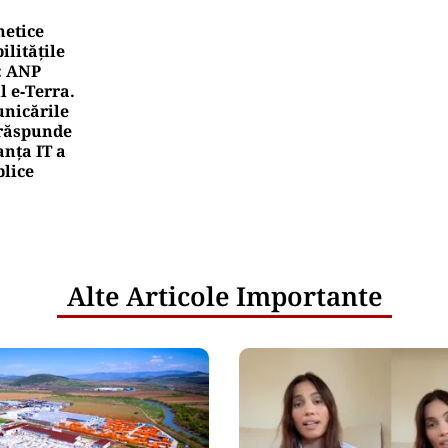
netice
litățile
: ANP
l e‑Terra.
nicările
e răspunde
nța IT a
blice
Alte Articole Importante