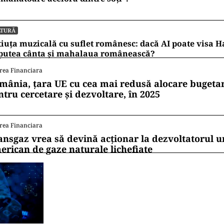
LTURĂ
iuța muzicală cu suflet românesc: dacă AI poate visa H
 putea cânta și mahalaua românească?
rea Financiara
mânia, țara UE cu cea mai redusă alocare bugetar
ntru cercetare și dezvoltare, în 2025
rea Financiara
ansgaz vrea să devină acționar la dezvoltatorul u
erican de gaze naturale lichefiate