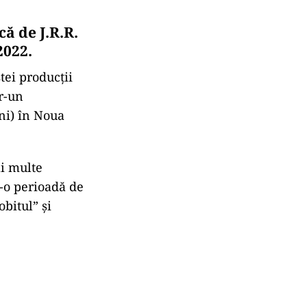
că de J.R.R.
2022.
tei producţii
r-un
ni) în Noua
ai multe
r-o perioadă de
bitul” şi