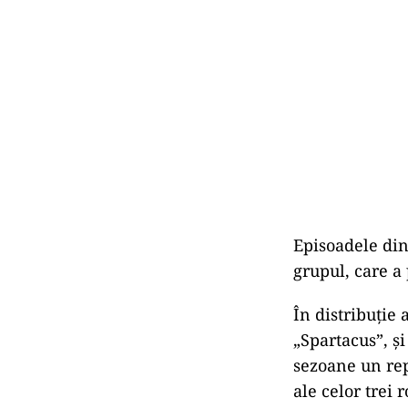
Episoadele din
grupul, care a 
În distribuţie
„Spartacus”, ş
sezoane un rep
ale celor trei