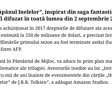
ăpânul Inelelor”, inspirat din saga fantasti
fi difuzat în toată lumea din 2 septembrie 
 achiziţionat în 2017 drepturile de difuzare ale aces
estimată la 250 de milioane de dolari, a precizat înt
filmările primului sezon au fost terminate astăzi (lu
nform AFP.
ată în Pământul de Mijloc, va aduce în prim plan m
ematice ale trilogiei. Aventurile inedite au loc „înt
 cu mii de ani înainte de evenimentele din cărţile „Ho
elor” de J.R.R. Tolkien”, a adăugat Amazon Studios.
Play