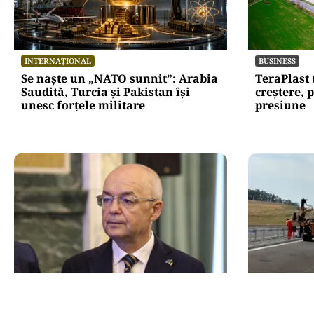
INTERNAȚIONAL
BUSINESS
Se naște un „NATO sunnit”: Arabia
TeraPlast 
Saudită, Turcia și Pakistan își
creștere, p
unesc forțele militare
presiune
ACTUALITATE
ACTUALITATE
Emil Boc refuză un nou mandat de
A3, secți