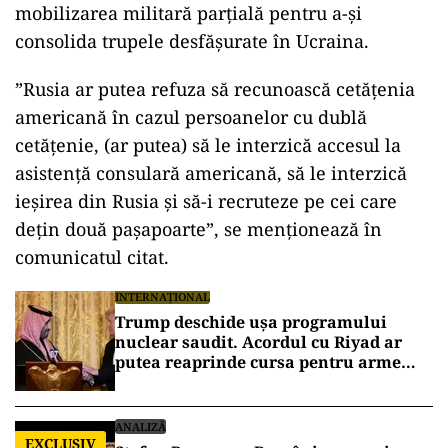
mobilizarea militară parţială pentru a-şi
consolida trupele desfăşurate în Ucraina.
”Rusia ar putea refuza să recunoască cetăţenia
americană în cazul persoanelor cu dublă
cetăţenie, (ar putea) să le interzică accesul la
asistenţă consulară americană, să le interzică
ieşirea din Rusia şi să-i recruteze pe cei care
deţin două paşapoarte”, se menţionează în
comunicatul citat.
INTERNAȚIONAL
Trump deschide ușa programului
nuclear saudit. Acordul cu Riyad ar
putea reaprinde cursa pentru arme
atomice în Orientul Mijlociu
ANALIZĂ
EXCLUSIV