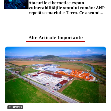
Atacurile cibernetice expun
vulnerabilitățile statului român: ANP
repetă scenariul e‑Terra. Ce ascund
comunicările oficiale și cine răspunde
pentru mentenanța IT a instituțiilor
publice
Alte Articole Importante
BUSINESS