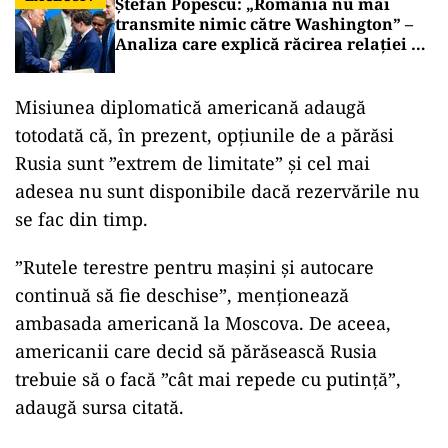
Ștefan Popescu: „România nu mai
transmite nimic către Washington” –
Analiza care explică răcirea relației cu
SUA
Misiunea diplomatică americană adaugă
totodată că, în prezent, opţiunile de a părăsi
Rusia sunt ”extrem de limitate” şi cel mai
adesea nu sunt disponibile dacă rezervările nu
se fac din timp.
”Rutele terestre pentru maşini şi autocare
continuă să fie deschise”, menţionează
ambasada americană la Moscova. De aceea,
americanii care decid să părăsească Rusia
trebuie să o facă ”cât mai repede cu putinţă”,
adaugă sursa citată.