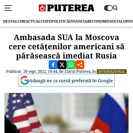
DEZVALUIRI
ACTUALITATE
POLITICĂ
FINANCIAR
ECONOMIE
SOCIAL
OPIN
Ambasada SUA la Moscova
cere cetățenilor americani să
părăsească imediat Rusia
Publicat: 29 sept. 2022, 14:44, de
Ziarul Puterea
, în
INTERNAȚIONAL
Adaugă-ne ca sursă preferată în Google