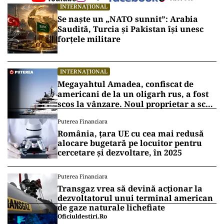
INTERNAȚIONAL
Se naște un „NATO sunnit”: Arabia
Saudită, Turcia și Pakistan își unesc
forțele militare
INTERNAȚIONAL
Megayahtul Amadea, confiscat de
americani de la un oligarh rus, a fost
scos la vânzare. Noul proprietar a scos
din conturi 187 de milioane de dolari
Puterea Financiara
România, țara UE cu cea mai redusă
alocare bugetară pe locuitor pentru
cercetare și dezvoltare, în 2025
Puterea Financiara
Transgaz vrea să devină acționar la
dezvoltatorul unui terminal american
de gaze naturale lichefiate
Oficiuldestiri.ro