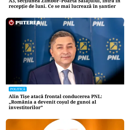
A3, secțiunea Zimbor–Poarta Sălajului, intră în
recepție de luni. Ce se mai lucrează în șantier
POLITICĂ
Alin Tișe atacă frontal conducerea PNL:
„România a devenit coșul de gunoi al
investitorilor”