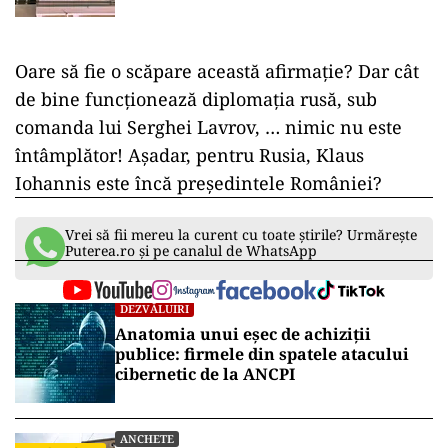
Oare să fie o scăpare această afirmație? Dar cât
de bine funcționează diplomația rusă, sub
comanda lui Serghei Lavrov, … nimic nu este
întâmplător! Așadar, pentru Rusia, Klaus
Iohannis este încă președintele României?
Vrei să fii mereu la curent cu toate știrile? Urmărește
Puterea.ro și pe canalul de WhatsApp
DEZVĂLUIRI
Anatomia unui eșec de achiziții
publice: firmele din spatele atacului
cibernetic de la ANCPI
ANCHETE