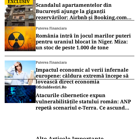
EXCLUSIV
Scandalul apartamentelor din
București ajunge la giganții
rezervărilor: Airbnb și Booking.com
anunță măsuri și cer respectarea legii
Puterea Financiara
România intră în jocul marilor puteri
pentru uraniul blocat în Niger. Miza:
un stoc de peste 1.000 de tone
Puterea Financiara
Impactul economic al verii infernale
europene: căldura extremă începe să
lovească direct economia
Oficiuldestiri.ro
Atacurile cibernetice expun
vulnerabilitățile statului român: ANP
repetă scenariul e‑Terra. Ce ascund
comunicările oficiale și cine răspunde
pentru mentenanța IT a instituțiilor
publice
Alte Articole Importante