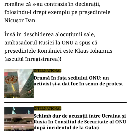
române că s-au contrazis în declarații,
folosindu-l drept exemplu pe președintele
Nicușor Dan.
Însă în deschiderea alocuțiunii sale,
ambasadorul Rusiei la ONU a spus că
președintele României este Klaus Iohannis
(ascultă înregistrarea)!
INTERNAȚIONAL
Dramă în fața sediului ONU: un
activist și-a dat foc în semn de protest
INTERNAȚIONAL
Schimb dur de acuzații între Ucraina și
Rusia în Consiliul de Securitate al ONU
după incidentul de la Galați