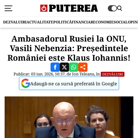
DEZVALUIRI
ACTUALITATE
POLITICĂ
FINANCIAR
ECONOMIE
SOCIAL
OPIN
Ambasadorul Rusiei la ONU,
Vasili Nebenzia: Președintele
României este Klaus Iohannis!
Publicat: 03 iun. 2026, 10:37, de
Ion Teleanu
, în
DEZVĂLUIRI
Adaugă-ne ca sursă preferată în Google