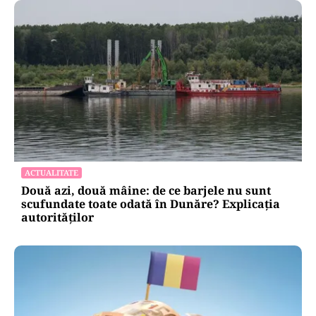
ACTUALITATE
Două azi, două mâine: de ce barjele nu sunt
scufundate toate odată în Dunăre? Explicația
autorităților