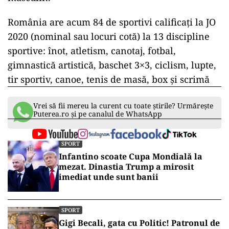
România are acum 84 de sportivi calificaţi la JO
2020 (nominal sau locuri cotă) la 13 discipline
sportive: înot, atletism, canotaj, fotbal,
gimnastică artistică, baschet 3×3, ciclism, lupte,
tir sportiv, canoe, tenis de masă, box şi scrimă
Vrei să fii mereu la curent cu toate știrile? Urmărește
Puterea.ro și pe canalul de WhatsApp
SPORT
Infantino scoate Cupa Mondială la
mezat. Dinastia Trump a mirosit
imediat unde sunt banii
SPORT
Gigi Becali, gata cu Politic! Patronul de