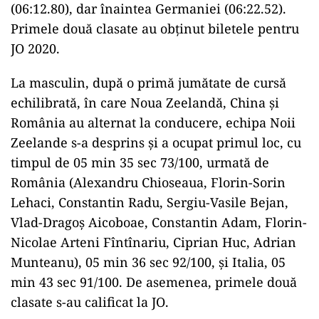
(06:12.80), dar înaintea Germaniei (06:22.52).
Primele două clasate au obţinut biletele pentru
JO 2020.
La masculin, după o primă jumătate de cursă
echilibrată, în care Noua Zeelandă, China şi
România au alternat la conducere, echipa Noii
Zeelande s-a desprins şi a ocupat primul loc, cu
timpul de 05 min 35 sec 73/100, urmată de
România (Alexandru Chioseaua, Florin-Sorin
Lehaci, Constantin Radu, Sergiu-Vasile Bejan,
Vlad-Dragoş Aicoboae, Constantin Adam, Florin-
Nicolae Arteni Fîntînariu, Ciprian Huc, Adrian
Munteanu), 05 min 36 sec 92/100, şi Italia, 05
min 43 sec 91/100. De asemenea, primele două
clasate s-au calificat la JO.