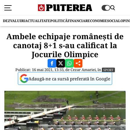
DEZVALUIRI
ACTUALITATE
POLITICĂ
FINANCIAR
ECONOMIE
SOCIAL
OPIN
Ambele echipaje românești de
canotaj 8+1 s-au calificat la
Jocurile Olimpice
Publicat: 16 mai 2021, 13:33, de
Cezar Amariei
, în
SPORT
Adaugă-ne ca sursă preferată în Google