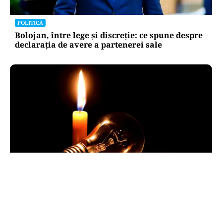
POLITICĂ
Bolojan, între lege și discreție: ce spune despre
declarația de avere a partenerei sale
POLITICĂ
Pericol de blackout? Guvernul activează
măsurile de criză și pregătește limitarea
consumului de energie