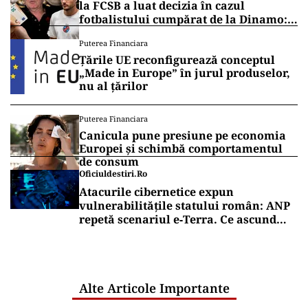
la FCSB a luat decizia în cazul
fotbalistului cumpărat de la Dinamo:
„Fac curățenie! Nu e de echipa asta”
Puterea Financiara
Țările UE reconfigurează conceptul
„Made in Europe” în jurul produselor,
nu al țărilor
Puterea Financiara
Canicula pune presiune pe economia
Europei și schimbă comportamentul
de consum
Oficiuldestiri.ro
Atacurile cibernetice expun
vulnerabilitățile statului român: ANP
repetă scenariul e‑Terra. Ce ascund
comunicările oficiale și cine răspunde
pentru mentenanța IT a instituțiilor
publice
Alte Articole Importante