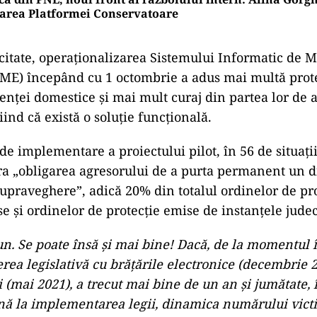
earea Platformei Conservatoare
i citate, operaţionalizarea Sistemului Informatic de 
IME) începând cu 1 octombrie a adus mai multă prot
lenţei domestice şi mai mult curaj din partea lor de 
tiind că există o soluţie funcţională.
e implementare a proiectului pilot, în 56 de situaţii
a „obligarea agresorului de a purta permanent un d
supraveghere”, adică 20% din totalul ordinelor de pr
e şi ordinelor de protecţie emise de instanţele judec
n. Se poate însă şi mai bine! Dacă, de la momentul 
erea legislativă cu brăţările electronice (decembrie 2
 (mai 2021), a trecut mai bine de un an şi jumătate, 
nă la implementarea legii, dinamica numărului vict