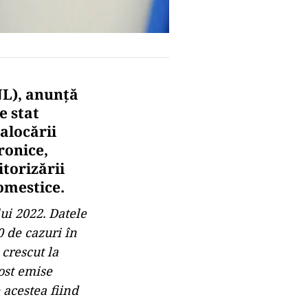
NL), anunţă
e stat
alocării
ronice,
torizării
domestice.
ui 2022. Datele
0 de cazuri în
 crescut la
fost emise
 acestea fiind