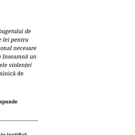
bugetului de
 lei pentru
rsonal necesare
ta înseamnă un
ele violenţei
minică de
răspunde
iu justifică