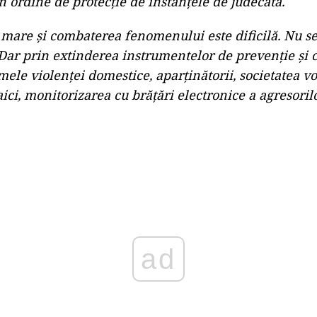
n ordine de protecţie de instanţele de judecată.
mare şi combaterea fenomenului este dificilă. Nu se
Dar prin extinderea instrumentelor de prevenţie şi 
imele violenţei domestice, aparţinătorii, societatea vo
aici, monitorizarea cu brăţări electronice a agresoril
Play