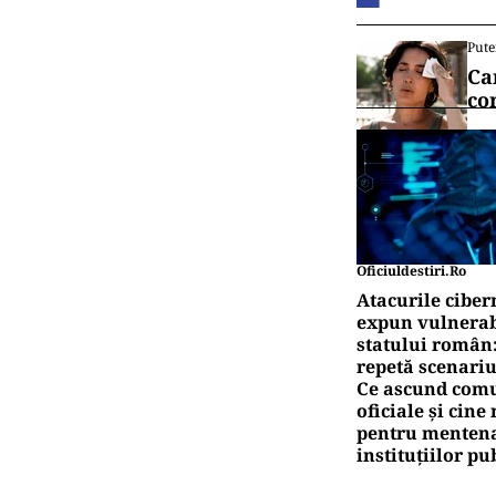
Pute
Ca
co
Oficiuldestiri.ro
Atacurile ciber
expun vulnerabi
statului român
repetă scenariu
Ce ascund comu
oficiale și cin
pentru mentena
instituțiilor pu