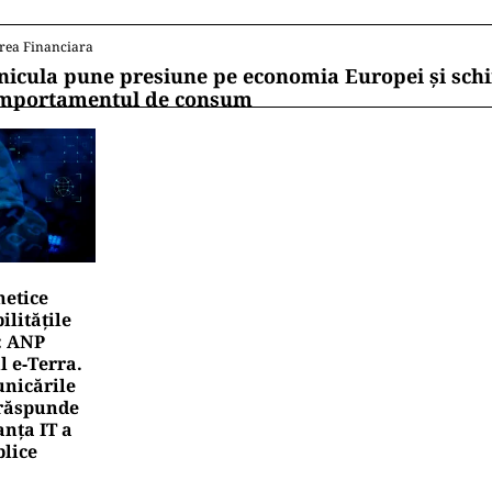
rea Financiara
nicula pune presiune pe economia Europei și sc
mportamentul de consum
netice
litățile
: ANP
l e‑Terra.
nicările
e răspunde
nța IT a
blice