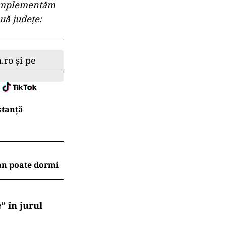
ă implementăm
uă judeţe:
.ro și pe
stanță
an poate dormi
” în jurul