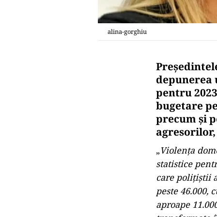
alina-gorghiu
Preşedintel
depunerea u
pentru 2023
bugetare pen
precum şi p
agresorilor,
„
Violenţa dome
statistice pen
care poliţişti
peste 46.000, 
aproape 11.000 