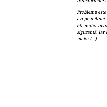
transformate î
Problema este 
azi pe mâine! 
eficiente, vict
siguranţă. Iar 
major (…).