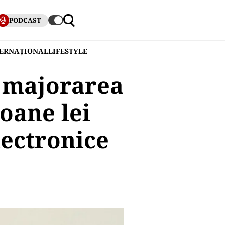
PODCAST
TERNAȚIONAL
LIFESTYLE
 majorarea
ioane lei
lectronice