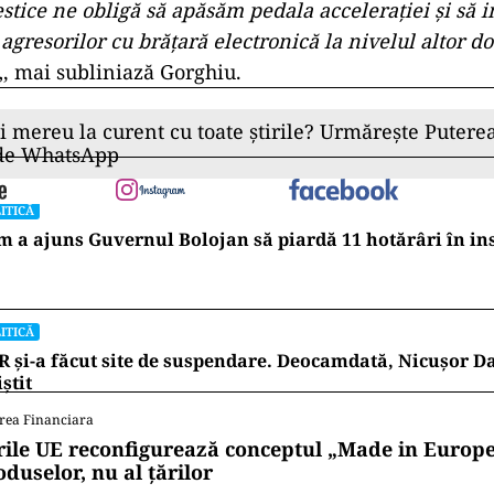
stice ne obligă să apăsăm pedala acceleraţiei şi s
agresorilor cu brăţară electronică la nivelul altor do
„, mai subliniază Gorghiu.
ii mereu la curent cu toate știrile? Urmărește Puterea
 de WhatsApp
ITICĂ
 a ajuns Guvernul Bolojan să piardă 11 hotărâri în in
ITICĂ
 și-a făcut site de suspendare. Deocamdată, Nicușor D
iștit
rea Financiara
rile UE reconfigurează conceptul „Made in Europe
oduselor, nu al țărilor