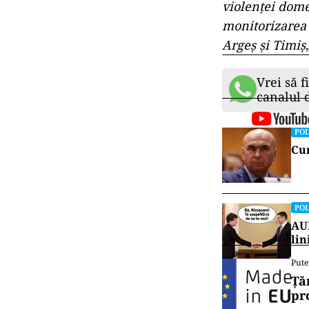
violenţei dome
monitorizarea 
Argeş şi Timiş
Vrei să f
canalul
POL
Cum
POL
AUR
lin
Pute
Ță
pr