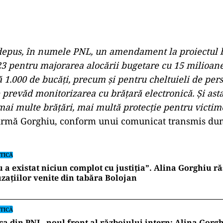
depus, în numele PNL, un amendament la proiectul 
23 pentru majorarea alocării bugetare cu 15 milioane
că 1.000 de bucăţi, precum şi pentru cheltuieli de pe
e prevăd monitorizarea cu brăţară electronică. Şi as
mai multe brăţări, mai multă protecţie pentru victim
firmă Gorghiu, conform unui comunicat transmis du
TICĂ
 a existat niciun complot cu justiția”. Alina Gorghiu 
zațiilor venite din tabăra Bolojan
TICĂ
ca din PNL, noul front al războiului intern: Alina Gorgh