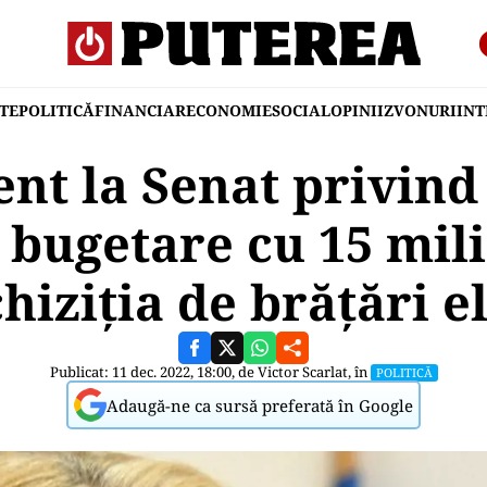
TE
POLITICĂ
FINANCIAR
ECONOMIE
SOCIAL
OPINII
ZVONURI
IN
t la Senat privind
 bugetare cu 15 mil
hiziţia de brăţări e
Publicat: 11 dec. 2022, 18:00, de
Victor Scarlat
, în
POLITICĂ
Adaugă-ne ca sursă preferată în Google