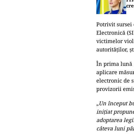
cr
Potrivit surse
Electronică (S
victimelor vio
autorităţilor, ş
În prima lună d
aplicare măsur
electronic de 
provizorii emis
„
Un început bu
iniţiat propun
adoptarea legii
câteva luni pâ