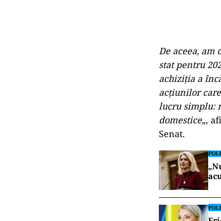
De aceea, am 
stat pentru 20
achiziţia a în
acţiunilor car
lucru simplu: 
domestice
„, a
Senat.
POLI
„Nu
acu
POLI
Fri