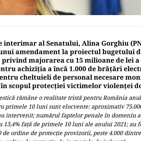
e interimar al Senatului, Alina Gorghiu (P
nui amendament la proiectul bugetului d
 privind majorarea cu 15 milioane de lei a 
tru achiziţia a încă 1.000 de brăţări elect
entru cheltuieli de personal necesare moni
 în scopul protecţiei victimelor violenţei 
stică rămâne o realitate tristă pentru România anul
tru primele 10 luni sunt elocvente: aproximativ 75.00
i au intervenit; numărul faptelor penale în domeniu a
cu 13,4% faţă de primele 10 luni ale anului 2021; au 
de ordine de protecţie provizorii, peste 4.000 dintre