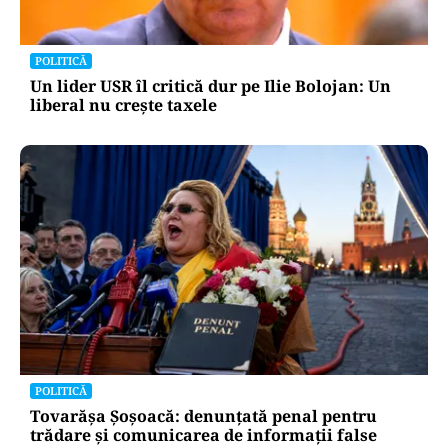
POLITICĂ
Un lider USR îl critică dur pe Ilie Bolojan: Un
liberal nu crește taxele
POLITICĂ
Tovarășa Șoșoacă: denunțată penal pentru
trădare și comunicarea de informații false