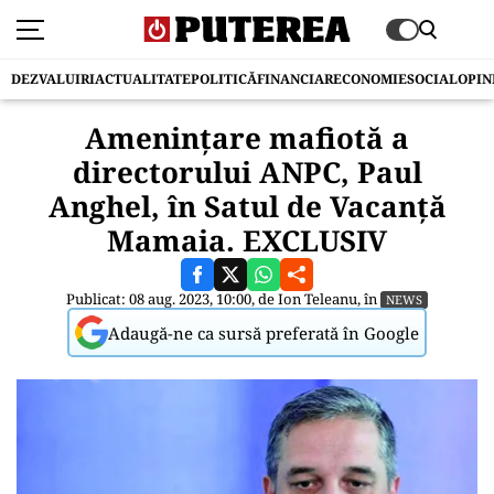
DEZVALUIRI
ACTUALITATE
POLITICĂ
FINANCIAR
ECONOMIE
SOCIAL
OPIN
Amenințare mafiotă a
directorului ANPC, Paul
Anghel, în Satul de Vacanță
Mamaia. EXCLUSIV
Publicat: 08 aug. 2023, 10:00, de
Ion Teleanu
, în
NEWS
Adaugă-ne ca sursă preferată în Google