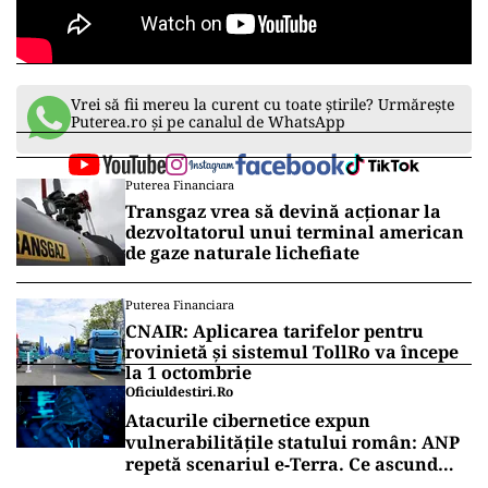
Vrei să fii mereu la curent cu toate știrile? Urmărește
Puterea.ro și pe canalul de WhatsApp
Puterea Financiara
Transgaz vrea să devină acționar la
dezvoltatorul unui terminal american
de gaze naturale lichefiate
Puterea Financiara
CNAIR: Aplicarea tarifelor pentru
rovinietă și sistemul TollRo va începe
la 1 octombrie
Oficiuldestiri.ro
Atacurile cibernetice expun
vulnerabilitățile statului român: ANP
repetă scenariul e‑Terra. Ce ascund
comunicările oficiale și cine răspunde