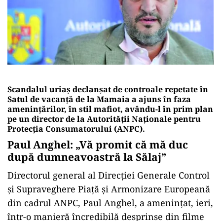
Scandalul uriaș declanșat de controale repetate în
Satul de vacanță de la Mamaia a ajuns în faza
amenințărilor, în stil mafiot, avându-l în prim plan
pe un director de la Autorității Naționale pentru
Protecția Consumatorului (ANPC).
Paul Anghel: „Vă promit că mă duc
după dumneavoastră la Sălaj”
Directorul general al Direcției Generale Control
și Supraveghere Piață și Armonizare Europeană
din cadrul ANPC, Paul Anghel, a amenințat, ieri,
într-o manieră încredibilă desprinse din filme