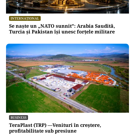
comunicările oficiale și cine răspunde
pentru mentenanța IT a instituțiilor
publice
Alte Articole Importante
INTERNAȚIONAL
Se naște un „NATO sunnit”: Arabia Saudită,
Turcia și Pakistan își unesc forțele militare