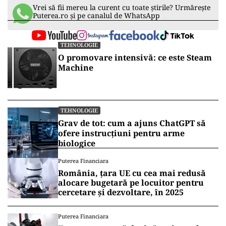
„Avem în prezent în jur de 3,7
milioane de utilizatori persoane fizice
și juridice. SPV este unul dintre cele
mai utilizate servicii și va deveni un
canal vizionar pentru dezvoltarea
digitală a agenției”, a precizat Duță.
În încheiere, reprezentanta ANAF a subliniat că
obiectivul instituției este transformarea într-o
administrație fiscală modernă și adaptată
tehnologic.
Vrei să fii mereu la curent cu toate știrile? Urmărește
Puterea.ro și pe canalul de WhatsApp
TEHNOLOGIE
O promovare intensivă: ce este Steam
Machine