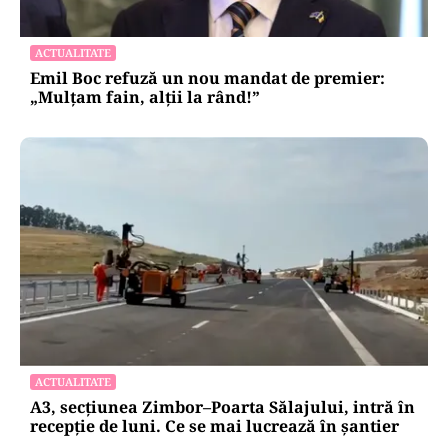
POLITICĂ
Eugen Tomac cere comasarea a peste 1.500 de
primării și reorganizarea județelor: „Nu mai
putem funcționa”
ACTUALITATE
Emil Boc refuză un nou mandat de premier:
„Mulțam fain, alții la rând!”