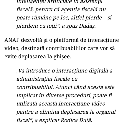
interpretează”, a precizat Duță.
„ANA”, surpriza digitală a ANAF
Doru Dudaș, președintele Comitetului Fiscal al
CCF, a confirmat că numele viitorului chatbot va
fi „ANA”, menționând că proiectul se află în
ultima etapă de testare.
„Colegii testează încă, dar ANA va fi
surpriza în viitorul apropiat. Ea va
reprezenta o valorificare reală a
inteligenței artificiale în asistența
fiscală, pentru că agenția fiscală nu
poate rămâne pe loc, altfel pierde – și
pierdem cu toții”, a spus Dudaș.