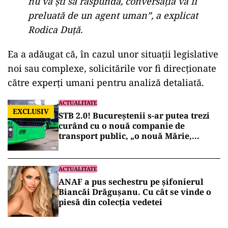
„Avem și alte servicii pe care le
dezvoltăm în continuare. De exemplu
contact center-ul, care de fapt nu este
doar un simplu call center al agenției,
el este integrat și cu soluția de chat. În
viitor va fi integrat și cu o soluție de
chatbot. La momentul în care chatbotul
nu va ști să răspundă, conversația va fi
preluată de un agent uman”, a explicat
Rodica Duță.
Ea a adăugat că, în cazul unor situații legislative
noi sau complexe, solicitările vor fi direcționate