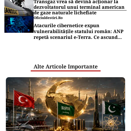
TEHNOLOGIE
Grav de tot: cum a ajuns ChatGPT să
ofere instrucțiuni pentru arme
biologice
Puterea Financiara
România, țara UE cu cea mai redusă
alocare bugetară pe locuitor pentru
cercetare și dezvoltare, în 2025
Puterea Financiara
Transgaz vrea să devină acționar la
dezvoltatorul unui terminal american
de gaze naturale lichefiate
Oficiuldestiri.ro
Atacurile cibernetice expun
vulnerabilitățile statului român: ANP
repetă scenariul e‑Terra. Ce ascund