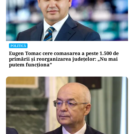
LIFESTYLE
Alina Pușcău, ajunge pe masa de operație:
„UCLA încearcă să-mi salveze viața”