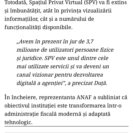
ANAF dezvoltă și o platformă de interacțiune
video, destinată contribuabililor care vor să
evite deplasarea la ghișee.
„Va introduce o interacțiune digitală a
administrației fiscale cu
contribuabilul. Atunci când acesta este
implicat în diverse proceduri, poate fi
utilizată această interacțiune video
pentru a elimina deplasarea la organul
fiscal”, a explicat Rodica Duță.
Totodată, Spațiul Privat Virtual (SPV) va fi extins
și îmbunătățit, atât în privința vizualizării
informațiilor, cât și a numărului de
funcționalități disponibile.