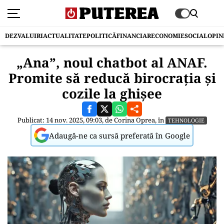
DEZVALUIRI
ACTUALITATE
POLITICĂ
FINANCIAR
ECONOMIE
SOCIAL
OPIN
„Ana”, noul chatbot al ANAF.
Promite să reducă birocrația și
cozile la ghișee
Publicat: 14 nov. 2025, 09:03, de
Corina Oprea
, în
TEHNOLOGIE
Adaugă-ne ca sursă preferată în Google