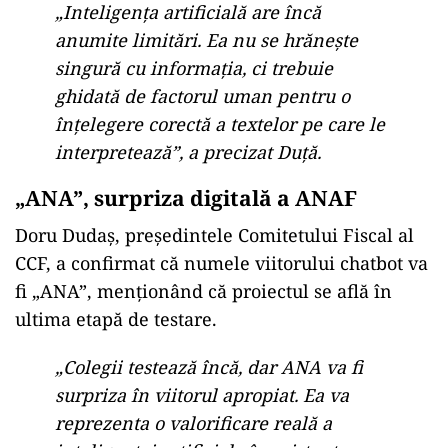
către experți umani pentru analiză detaliată.
ACTUALITATE
EXCLUSIV
STB 2.0! Bucureștenii s-ar putea trezi
curând cu o nouă companie de
transport public, „o nouă Mărie,
aceeași pălărie”!
ACTUALITATE
ANAF a pus sechestru pe șifonierul
Biancăi Drăgușanu. Cu cât se vinde o
piesă din colecția vedetei
„Inteligența artificială are încă
anumite limitări. Ea nu se hrănește
singură cu informația, ci trebuie
ghidată de factorul uman pentru o
înțelegere corectă a textelor pe care le