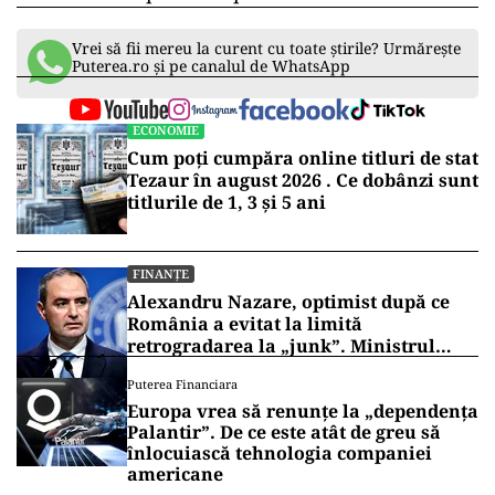
Vrei să fii mereu la curent cu toate știrile? Urmărește
Puterea.ro și pe canalul de WhatsApp
ECONOMIE
Cum poți cumpăra online titluri de stat
Tezaur în august 2026 . Ce dobânzi sunt
titlurile de 1, 3 și 5 ani
FINANȚE
Alexandru Nazare, optimist după ce
România a evitat la limită
retrogradarea la „junk”. Ministrul
anunță creștere economică de peste 2%
Puterea Financiara
în 2027
Europa vrea să renunțe la „dependența
Palantir”. De ce este atât de greu să
înlocuiască tehnologia companiei
americane