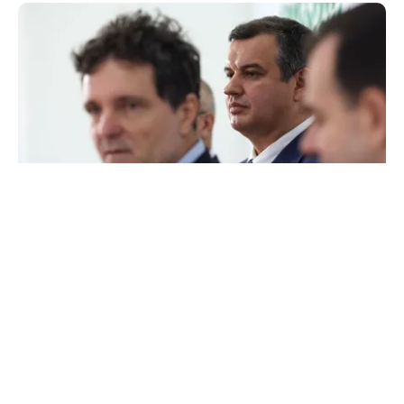
ACTUALITATE
Ce condiție pune Nicușor Dan pentru
desemnarea unui nou premier. Eugen Tomac
explică așteptările președintelui
TOS
Politica Cookies
Protecția Datelor Personale
Despre Noi
Publicitate
Echipa