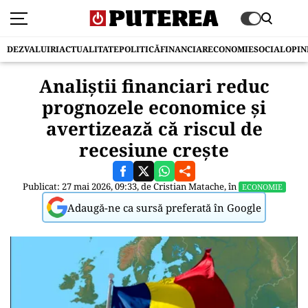
DEZVALUIRI
ACTUALITATE
POLITICĂ
FINANCIAR
ECONOMIE
SOCIAL
OPIN
Analiștii financiari reduc
prognozele economice și
avertizează că riscul de
recesiune crește
Publicat: 27 mai 2026, 09:33, de
Cristian Matache
, în
ECONOMIE
Adaugă-ne ca sursă preferată în Google