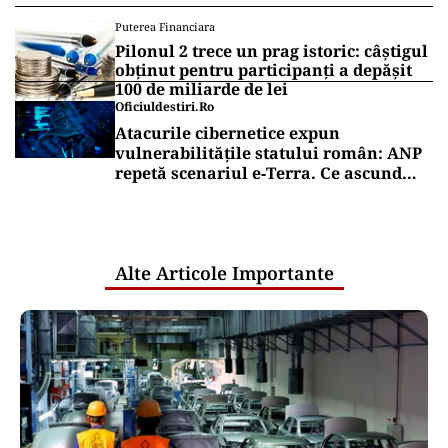
Puterea Financiara
Pilonul 2 trece un prag istoric: câștigul
obținut pentru participanți a depășit
100 de miliarde de lei
Oficiuldestiri.ro
Atacurile cibernetice expun
vulnerabilitățile statului român: ANP
repetă scenariul e‑Terra. Ce ascund
comunicările oficiale și cine răspunde
pentru mentenanța IT a instituțiilor
publice
Alte Articole Importante