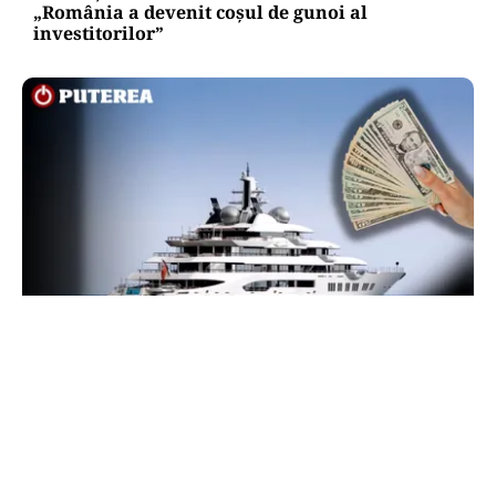
„România a devenit coșul de gunoi al
investitorilor”
INTERNAȚIONAL
Megayahtul Amadea, confiscat de americani de
la un oligarh rus, a fost scos la vânzare. Noul
proprietar a scos din conturi 187 de milioane de
dolari