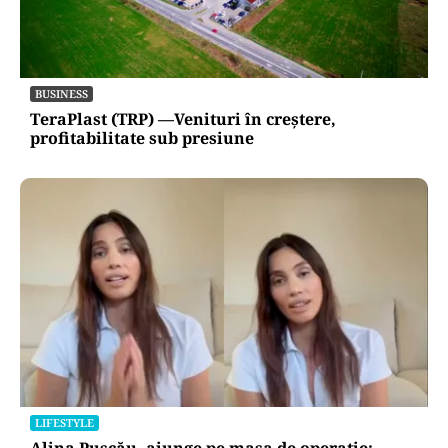
BUSINESS
TeraPlast (TRP) —Venituri în creștere,
profitabilitate sub presiune
LIFESTYLE
Alina Pușcău, ajunge pe masa de operație: