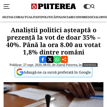
DEZVALUIRI
ACTUALITATE
POLITICĂ
FINANCIAR
ECONOMIE
SOCIAL
OPIN
Analiștii politici așteaptă o
prezență la vot de doar 35% –
40%. Până la ora 8.00 au votat
1,8% dintre români
Publicat: 27 sept. 2020, 08:01, de
Ziarul Puterea
, în
ESENȚIAL
Adaugă-ne ca sursă preferată în Google