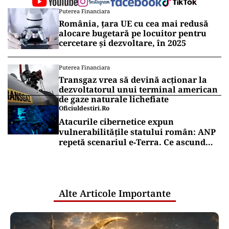
Puterea Financiara
România, țara UE cu cea mai redusă
alocare bugetară pe locuitor pentru
cercetare și dezvoltare, în 2025
Puterea Financiara
Transgaz vrea să devină acționar la
dezvoltatorul unui terminal american
de gaze naturale lichefiate
Oficiuldestiri.ro
Atacurile cibernetice expun
vulnerabilitățile statului român: ANP
repetă scenariul e‑Terra. Ce ascund
comunicările oficiale și cine răspunde
pentru mentenanța IT a instituțiilor
publice
Alte Articole Importante