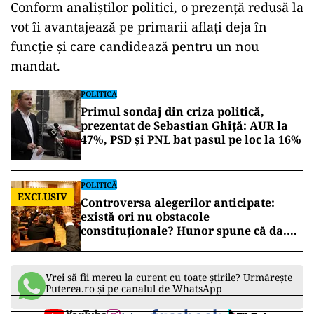
Conform analiștilor politici, o prezență redusă la
vot îi avantajează pe primarii aflați deja în
funcție și care candidează pentru un nou
mandat.
POLITICĂ
Primul sondaj din criza politică,
prezentat de Sebastian Ghiță: AUR la
47%, PSD și PNL bat pasul pe loc la 16%
POLITICĂ
EXCLUSIV
Controversa alegerilor anticipate:
există ori nu obstacole
constituționale? Hunor spune că da.
Tudorel Toader ne lămurește
Vrei să fii mereu la curent cu toate știrile? Urmărește
Puterea.ro și pe canalul de WhatsApp