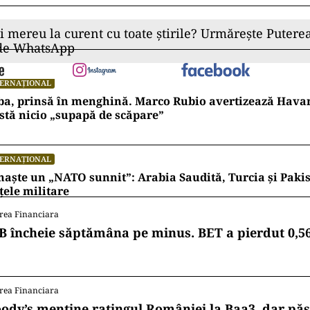
ii mereu la curent cu toate știrile? Urmărește Puterea
 de WhatsApp
TERNAȚIONAL
ba, prinsă în menghină. Marco Rubio avertizează Hava
stă nicio „supapă de scăpare”
TERNAȚIONAL
naște un „NATO sunnit”: Arabia Saudită, Turcia și Pakis
țele militare
rea Financiara
B încheie săptămâna pe minus. BET a pierdut 0,5
rea Financiara
ody’s menține ratingul României la Baa3, dar pă