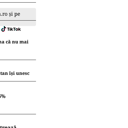
.ro și pe
na că nu mai
tan își unesc
6%
strează