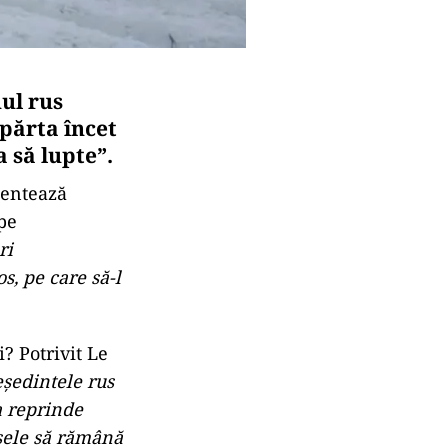
ul rus
părta încet
 să lupte”.
mentează
pe
ri
s, pe care să-l
? Potrivit Le
eședintele rus
a reprinde
nsele să rămână