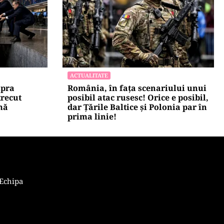
ACTUALITATE
upra
România, în fața scenariului unui
trecut
posibil atac rusesc! Orice e posibil,
mă
dar Țările Baltice și Polonia par în
prima linie!
Echipa