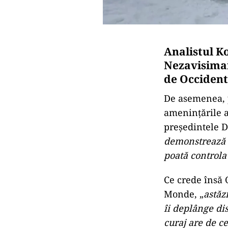
Analistul K
Nezavisimai
de Occident
De asemenea, 
amenințările a
președintele Du
demonstrează d
poată controla
Ce crede însă 
Monde, „
astăz
îi deplânge di
curaj are de c