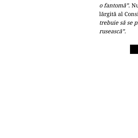
o fantomă”
. N
lărgită al Con
trebuie să se 
rusească”.