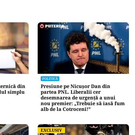
POLITICĂ
ternică din
Presiune pe Nicușor Dan din
lul simplu
partea PNL. Liberalii cer
desemnarea de urgență a unui
nou premier: „Trebuie să iasă fum
alb de la Cotroceni!”
EXCLUSIV
EXCLUSIV