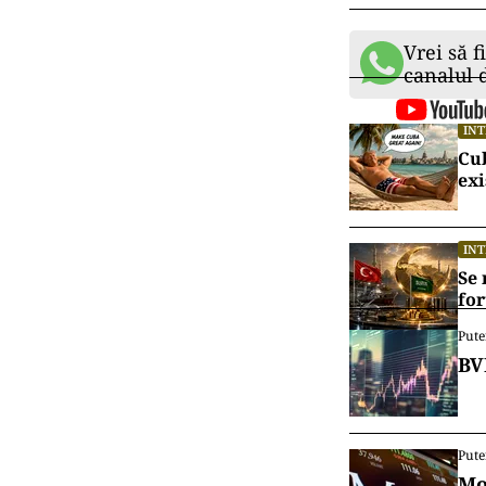
Vrei să f
canalul
IN
Cu
exi
IN
Se 
for
Pute
BV
Pute
Mo