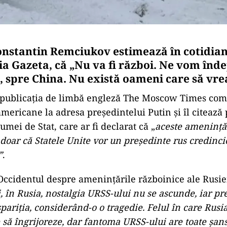
onstantin Remciukov estimează în cotidian
a Gazeta, că „Nu va fi război. Ne vom înde
, spre China. Nu există oameni care să vrea
publicația de limbă engleză The Moscow Times co
mericane la adresa președintelui Putin și îl citează 
mei de Stat, care ar fi declarat că „
aceste amenință
oar că Statele Unite vor un președinte rus credincio
”
.
Occidentul despre amenințările războinice ale Rusiei
i, în Rusia, nostalgia URSS-ului nu se ascunde, iar pr
spariția, considerând-o o tragedie. Felul în care Rusi
e să îngrijoreze, dar fantoma URSS-ului are toate șa