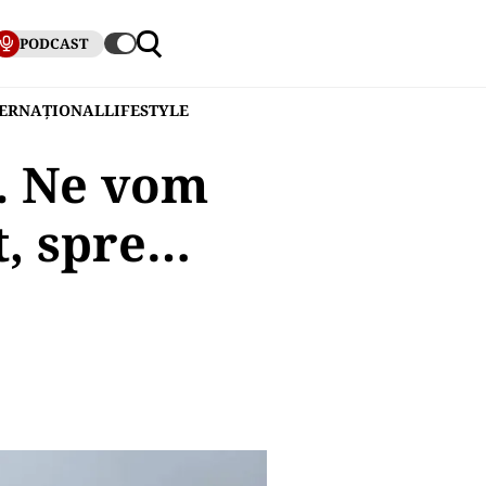
PODCAST
TERNAȚIONAL
LIFESTYLE
i. Ne vom
t, spre…