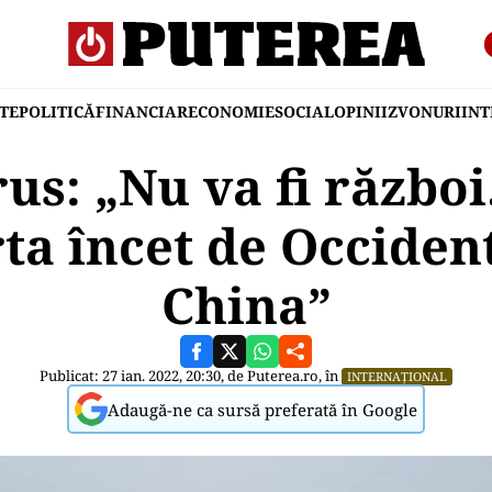
TE
POLITICĂ
FINANCIAR
ECONOMIE
SOCIAL
OPINII
ZVONURI
IN
rus: „Nu va fi războ
ta încet de Occiden
China”
Publicat: 27 ian. 2022, 20:30, de
Puterea.ro
, în
INTERNAȚIONAL
Adaugă-ne ca sursă preferată în Google