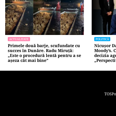
ACTUALITATE
POLITICĂ
Primele două barje, scufundate cu
Nicușor D
succes în Dunăre. Radu Miruță:
Moody’s. C
„Este o procedură lentă pentru a se
decizia ag
așeza cât mai bine”
„Perspect
TOS
Po