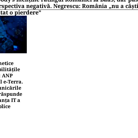
rspectiva negativă. Negrescu: România „nu a câști
itat o pierdere”
netice
litățile
: ANP
l e‑Terra.
nicările
e răspunde
nța IT a
blice