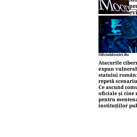
pe
ev
Oficiuldestiri.ro
Atacurile ciber
expun vulnerabi
statului român
repetă scenariu
Ce ascund comu
oficiale și cin
pentru mentena
instituțiilor pu