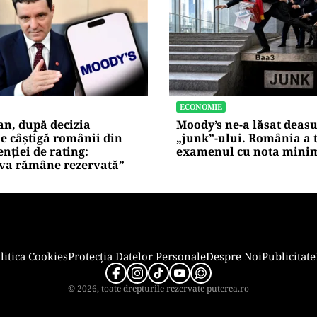
ECONOMIE
an, după decizia
Moody’s ne-a lăsat deas
e câștigă românii din
„junk”-ului. România a 
enției de rating:
examenul cu nota mini
iva rămâne rezervată”
litica Cookies
Protecția Datelor Personale
Despre Noi
Publicitate
© 2026, toate drepturile rezervate puterea.ro