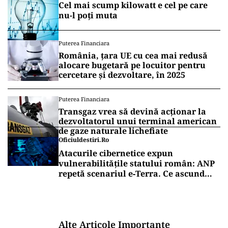
Cel mai scump kilowatt e cel pe care
nu-l poți muta
Puterea Financiara
România, țara UE cu cea mai redusă
alocare bugetară pe locuitor pentru
cercetare și dezvoltare, în 2025
Puterea Financiara
Transgaz vrea să devină acționar la
dezvoltatorul unui terminal american
de gaze naturale lichefiate
Oficiuldestiri.ro
Atacurile cibernetice expun
vulnerabilitățile statului român: ANP
repetă scenariul e‑Terra. Ce ascund
comunicările oficiale și cine răspunde
pentru mentenanța IT a instituțiilor
publice
Alte Articole Importante