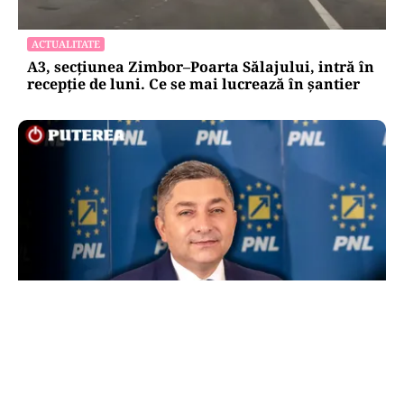
ACTUALITATE
A3, secțiunea Zimbor–Poarta Sălajului, intră în
recepție de luni. Ce se mai lucrează în șantier
POLITICĂ
Alin Tișe atacă frontal conducerea PNL:
„România a devenit coșul de gunoi al
investitorilor”