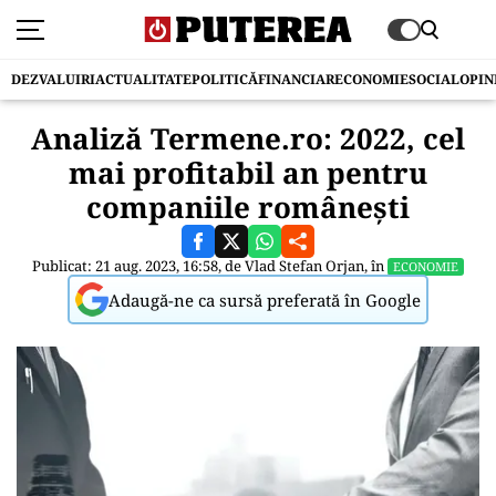
DEZVALUIRI
ACTUALITATE
POLITICĂ
FINANCIAR
ECONOMIE
SOCIAL
OPIN
Analiză Termene.ro: 2022, cel
mai profitabil an pentru
companiile românești
Publicat: 21 aug. 2023, 16:58, de
Vlad Stefan Orjan
, în
ECONOMIE
Adaugă-ne ca sursă preferată în Google