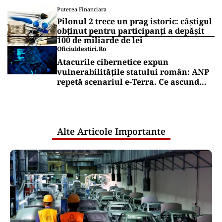
Puterea Financiara
Pilonul 2 trece un prag istoric: câștigul
obținut pentru participanți a depășit
100 de miliarde de lei
Oficiuldestiri.ro
Atacurile cibernetice expun
vulnerabilitățile statului român: ANP
repetă scenariul e‑Terra. Ce ascund
comunicările oficiale și cine răspunde
pentru mentenanța IT a instituțiilor
publice
Alte Articole Importante