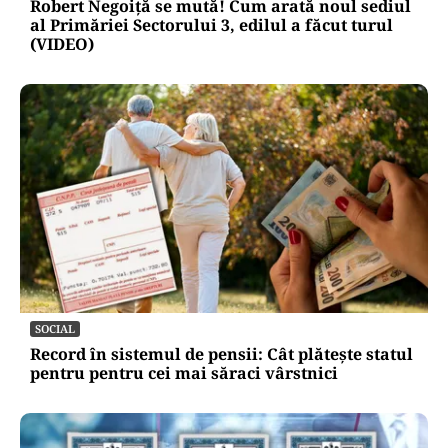
Robert Negoiță se mută! Cum arată noul sediul
al Primăriei Sectorului 3, edilul a făcut turul
(VIDEO)
SOCIAL
Record în sistemul de pensii: Cât plătește statul
pentru pentru cei mai săraci vârstnici