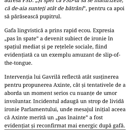
adresa PSD: „
Și sper că PSD-ul să se maturizeze,
că de-aia sunteți atât de bătrâni
”, pentru ca apoi
să părăsească pupitrul.
Gafa lingvistică a prins rapid ecou. Expresia
„pas în spate” a devenit subiect de ironie în
spațiul mediat și pe rețelele sociale, fiind
evidențiată ca un exemplu amuzant de slip-of-
the-tongue.
Intervenția lui Gavrilă reflectă atât susținerea
pentru propunerea Axinte, cât și tentativele de a
aborda un moment serios cu nuanțe de umor
involuntar. Incidentul adaugă un strop de lividă
ironie Parlamentului, unde mesajul inițial aceea
că Axinte merită un „pas înainte” a fost
evidențiat și reconfirmat mai energic după gafă.