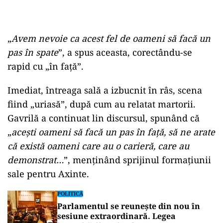
„
Avem nevoie ca acest fel de oameni să facă un
pas în spate
”, a spus aceasta, corectându-se
rapid cu „în față”.
Imediat, întreaga sală a izbucnit în râs, scena
fiind „uriasă”, după cum au relatat martorii.
Gavrilă a continuat lin discursul, spunând că
„
acești oameni să facă un pas în față, să ne arate
că există oameni care au o carieră, care au
demonstrat…
”, menținând sprijinul formațiunii
sale pentru Axinte.
POLITICĂ
Parlamentul se reunește din nou în
sesiune extraordinară. Legea