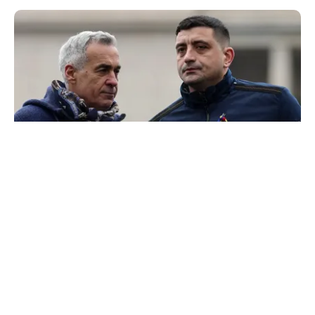
POLITICĂ
300.000 de semnături pentru o ușă care nu duce
la Georgescu. „suspeND” și Turul 2 imaginar
TOS
Politica Cookies
Protecția Datelor Personale
Despre Noi
Publicitate
Echipa
© 2026, toate drepturile rezervate puterea.ro