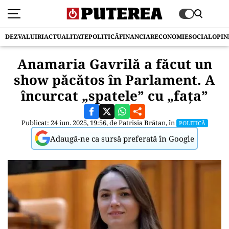
DEZVALUIRI
ACTUALITATE
POLITICĂ
FINANCIAR
ECONOMIE
SOCIAL
OPIN
Anamaria Gavrilă a făcut un
show păcătos în Parlament. A
încurcat „spatele” cu „fața”
Publicat: 24 iun. 2025, 19:56, de
Patrisia Brătan
, în
POLITICĂ
Adaugă-ne ca sursă preferată în Google