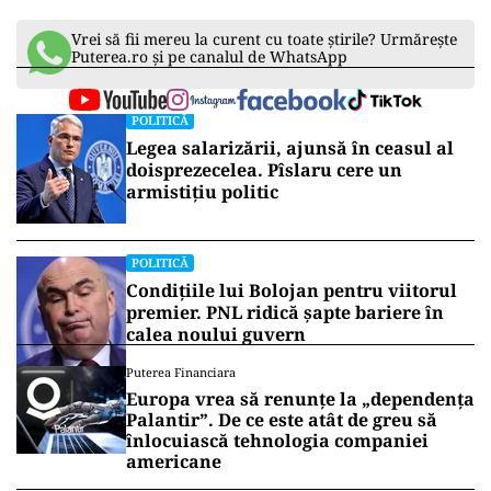
Vrei să fii mereu la curent cu toate știrile? Urmărește
Puterea.ro și pe canalul de WhatsApp
POLITICĂ
Legea salarizării, ajunsă în ceasul al
doisprezecelea. Pîslaru cere un
armistițiu politic
POLITICĂ
Condițiile lui Bolojan pentru viitorul
premier. PNL ridică șapte bariere în
calea noului guvern
Puterea Financiara
Europa vrea să renunțe la „dependența
Palantir”. De ce este atât de greu să
înlocuiască tehnologia companiei
americane