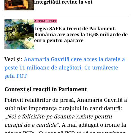
integrității revine la vot
ACTUALITATE
Legea SAFE a trecut de Parlament.
România are acces la 16,68 miliarde de
euro pentru apărare
Vezi și:
Anamaria Gavrilă cere acces la datele a
peste 11 milioane de alegători. Ce urmărește
șefa POT
Context și reacții în Parlament
Potrivit relatărilor de presă, Anamaria Gavrilă a
subliniat importanța curajului în candidatură:
„
Noi o felicităm pe doamna Axinte pentru
curajul de a candida
”. A mai adăugat o ironie la