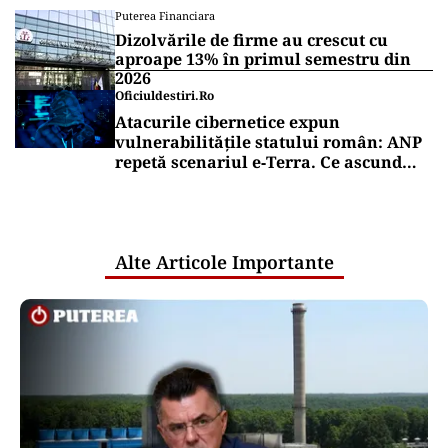
Puterea Financiara
Dizolvările de firme au crescut cu
aproape 13% în primul semestru din
2026
Oficiuldestiri.ro
Atacurile cibernetice expun
vulnerabilitățile statului român: ANP
repetă scenariul e‑Terra. Ce ascund
comunicările oficiale și cine răspunde
pentru mentenanța IT a instituțiilor
publice
Alte Articole Importante