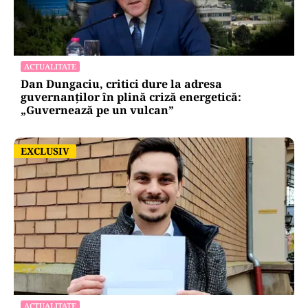
ACTUALITATE
Dan Dungaciu, critici dure la adresa
guvernanților în plină criză energetică:
„Guvernează pe un vulcan”
EXCLUSIV
EXCLUSIV
ACTUALITATE