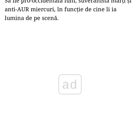
Să fie pro-occidentală luni, suveranistă marți și
anti-AUR miercuri, în funcție de cine îi ia
lumina de pe scenă.
ad