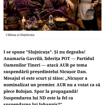
Călinuș și Slujnicuța
I se spune ”Slujnicuța”. Și nu degeaba!
Anamaria Gavrilă, liderița POT — Partidul
Oamenilor Tineri — atacă AUR pe tema
suspendării președintelui Nicușor Dan.
Mesajul ei este scurt și tăios: „Nicușor a
nominalizat un premier. AUR nu a votat ca să
plece Bolojan. Spor la propagandă!
Suspendarea lui ND este la fel ca
suspendarea lui Iohannis?”