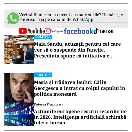
Vrei să fii mereu la curent cu toate știrile? Urmărește
Puterea.ro și pe canalul de WhatsApp
POLITICĂ
Maia Sandu, acuzații pentru cei care
vor să o suspende din funcție.
Președinta spune că inițiativa e
coordonată de Rusia
POLITICĂ
Mesia și trădarea leului: Călin
Georgescu a intrat cu colțul capului în
politica monetară
Puterea Financiara
Acțiunile europene rescriu recordurile
în 2026. Inteligența artificială schimbă
liderii bursei