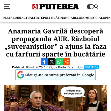
DEZVALUIRI
ACTUALITATE
POLITICĂ
FINANCIAR
ECONOMIE
SOCIAL
OPIN
Anamaria Gavrilă descoperă
propaganda AUR. Războiul
„suveraniștilor” a ajuns la faza
cu farfurii sparte în bucătărie
Publicat: 06 iul. 2026, 17:25, de
Radu Caranfil
, în
POLITICĂ
Adaugă-ne ca sursă preferată în Google