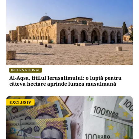
INTERNAȚIONAL
Al-Aqsa, fitilul Ierusalimului: o luptă pentru
câteva hectare aprinde lumea musulmană
EXCLUSIV
EXCLUSIV