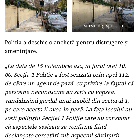
sursa: digisport.ro
Poliţia a deschis o anchetă pentru distrugere şi
ameninţare.
„La data de 15 noiembrie a.c., în jurul orei 10.
00, Secţia 1 Poliţie a fost sesizată prin apel 112,
de către un agent de pază, cu privire la faptul că
persoane necunoscute au scris cu vopsea,
vandalizând gardul unui imobil din sectorul 1,
pe care acesta îl avea în pază. La faţa locului au
sosit poliţiştii Secţiei 1 Poliţie care au constatat
că aspectele sesizate se confirmă fiind
declanşate cercetări sub aspectul săvârşirii