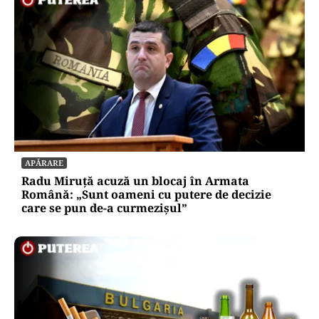
APĂRARE
Radu Miruță acuză un blocaj în Armata
Română: „Sunt oameni cu putere de decizie
care se pun de-a curmezișul”