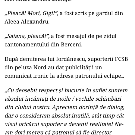
„Pleacă! Mori, Gigi!”,
a fost scris pe gardul din
Aleea Alexandru.
„Satana, pleacă!”,
a fost mesajul de pe zidul
cantonamentului din Berceni.
După demiterea lui Iordănescu, suporterii FCSB
din peluza Nord au dat publciităţii un
comunicat ironic la adresa patronului echipei.
„Cu deosebit respect şi bucurie în suflet suntem
absolut încântaţi de noile / vechile schimbări
din clubul nostru. Apreciem dorinţă de dialog,
dar o consideram absolut inutilă, atât timp cât
visul oricărui suporter a devenit realitate! Ne-
am dori mereu că patronul să fie director