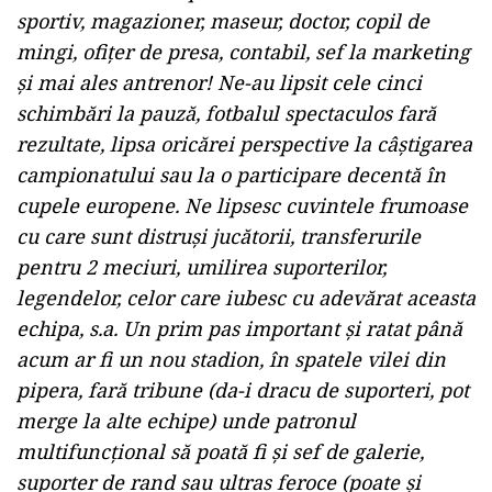
sportiv, magazioner, maseur, doctor, copil de
mingi, ofiţer de presa, contabil, sef la marketing
şi mai ales antrenor! Ne-au lipsit cele cinci
schimbări la pauză, fotbalul spectaculos fară
rezultate, lipsa oricărei perspective la câştigarea
campionatului sau la o participare decentă în
cupele europene. Ne lipsesc cuvintele frumoase
cu care sunt distruşi jucătorii, transferurile
pentru 2 meciuri, umilirea suporterilor,
legendelor, celor care iubesc cu adevărat aceasta
echipa, s.a. Un prim pas important şi ratat până
acum ar fi un nou stadion, în spatele vilei din
pipera, fară tribune (da-i dracu de suporteri, pot
merge la alte echipe) unde patronul
multifuncţional să poată fi şi sef de galerie,
suporter de rand sau ultras feroce (poate şi