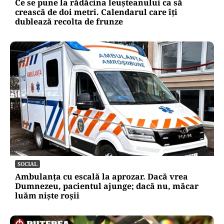
Ce se pune la rădăcina leușteanului ca să
crească de doi metri. Calendarul care îți
dublează recolta de frunze
SOCIAL
Ambulanța cu escală la aprozar. Dacă vrea
Dumnezeu, pacientul ajunge; dacă nu, măcar
luăm niște roșii