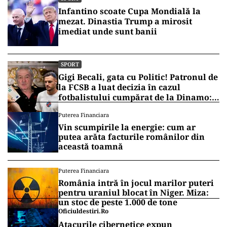
Infantino scoate Cupa Mondială la
mezat. Dinastia Trump a mirosit
imediat unde sunt banii
SPORT
Gigi Becali, gata cu Politic! Patronul de
la FCSB a luat decizia în cazul
fotbalistului cumpărat de la Dinamo:
„Fac curățenie! Nu e de echipa asta”
Puterea Financiara
Vin scumpirile la energie: cum ar
putea arăta facturile românilor din
această toamnă
Puterea Financiara
România intră în jocul marilor puteri
pentru uraniul blocat în Niger. Miza:
un stoc de peste 1.000 de tone
Oficiuldestiri.ro
Atacurile cibernetice expun