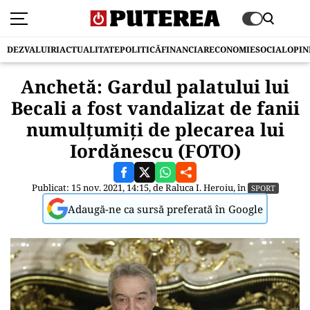
DEZVALUIRI
ACTUALITATE
POLITICĂ
FINANCIAR
ECONOMIE
SOCIAL
OPIN
Anchetă: Gardul palatului lui
Becali a fost vandalizat de fanii
numulţumiţi de plecarea lui
Iordănescu (FOTO)
Publicat: 15 nov. 2021, 14:15, de
Raluca I. Heroiu
, în
SPORT
Adaugă-ne ca sursă preferată în Google