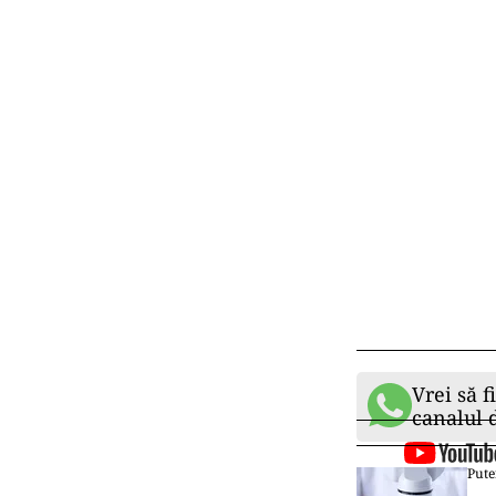
Vrei să f
canalul
Pute