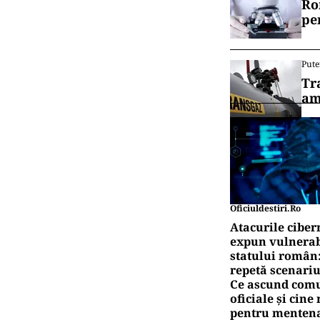
Ro
pe
Pute
Tr
am
Oficiuldestiri.ro
Atacurile ciber
expun vulnerabi
statului român
repetă scenariu
Ce ascund comu
oficiale și cin
pentru mentena