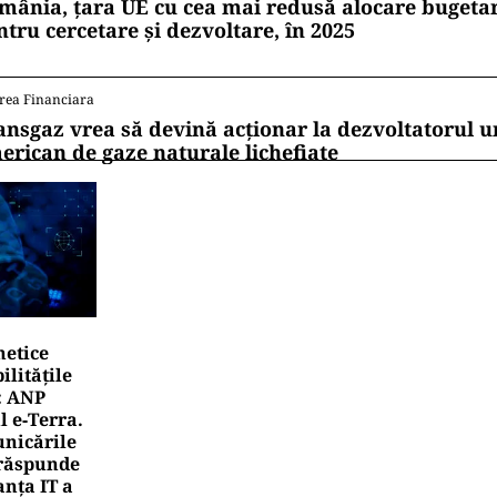
mânia, țara UE cu cea mai redusă alocare bugetar
ntru cercetare și dezvoltare, în 2025
rea Financiara
ansgaz vrea să devină acționar la dezvoltatorul u
erican de gaze naturale lichefiate
netice
litățile
: ANP
l e‑Terra.
nicările
e răspunde
nța IT a