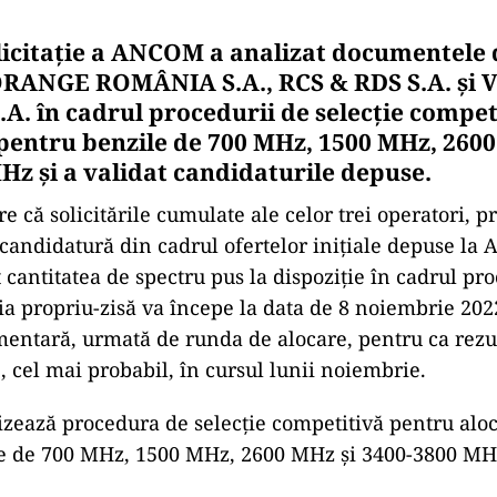
licitație a ANCOM a analizat documentele d
ORANGE ROMÂNIA S.A., RCS & RDS S.A. ș
. în cadrul procedurii de selecție compet
pentru benzile de 700 MHz, 1500 MHz, 2600
Hz și a validat candidaturile depuse.
 că solicitările cumulate ale celor trei operatori, p
candidatură din cadrul ofertelor inițiale depuse la
 cantitatea de spectru pus la dispoziție în cadrul pr
aţia propriu-zisă va începe la data de 8 noiembrie 20
entară, urmată de runda de alocare, pentru ca rezul
, cel mai probabil, în cursul lunii noiembrie.
ează procedura de selecție competitivă pentru aloc
e de 700 MHz, 1500 MHz, 2600 MHz și 3400-3800 MH