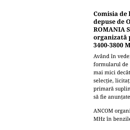
Comisia de 
depuse de 
ROMANIA S.A
organizată 
3400-3800 M
Având în vedere
formularul de 
mai mici decât
selecție, licit
primară suplim
să fie anunţate
ANCOM organiz
MHz în benzil