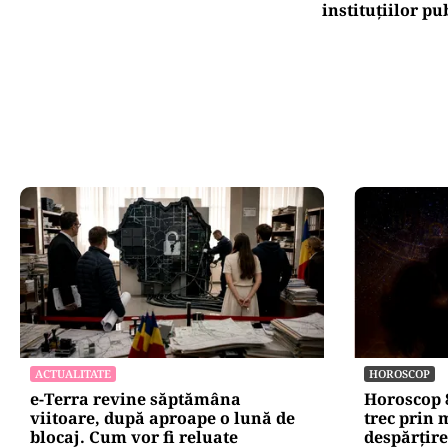
instituțiilor pu
ACTUALITATE
HOROSCOP
e-Terra revine săptămâna
Horoscop 8
viitoare, după aproape o lună de
trec prin
blocaj. Cum vor fi reluate
despărțire