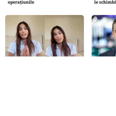
operațiunile
le schimbă
LIFESTYLE
POLITICĂ
Alina Pușcău, ajunge pe masa de
Eugen Tom
operație: „UCLA încearcă să-mi
peste 1.50
salveze viața”
reorganiz
putem fun