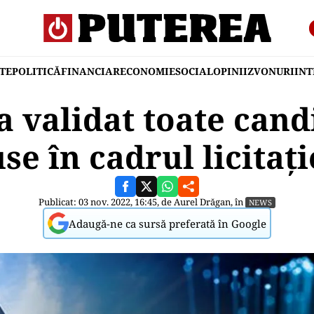
TE
POLITICĂ
FINANCIAR
ECONOMIE
SOCIAL
OPINII
ZVONURI
IN
validat toate cand
se în cadrul licitați
Publicat: 03 nov. 2022, 16:45, de
Aurel Drăgan
, în
NEWS
Adaugă-ne ca sursă preferată în Google