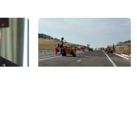
ACTUALITATE
 mandat de
A3, secțiunea Zimbor–Poarta
lții la
Sălajului, intră în recepție de luni.
Ce se mai lucrează în șantier