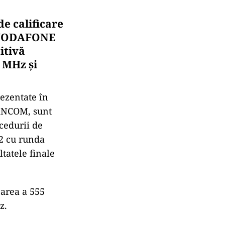
e calificare
i VODAFONE
itivă
 MHz și
rezentate în
 ANCOM, sunt
ocedurii de
22 cu runda
tatele finale
area a 555
z.