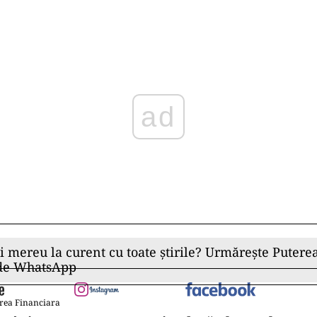
Play
ii mereu la curent cu toate știrile? Urmărește Puterea
 de WhatsApp
rea Financiara