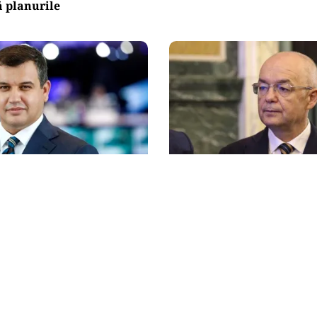
 planurile
ACTUALITATE
ac cere comasarea a
Emil Boc refuză un nou
0 de primării și
premier: „Mulțam fain, a
area județelor: „Nu mai
rând!”
cționa”