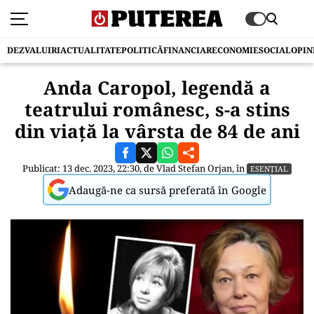
DEZVALUIRI
ACTUALITATE
POLITICĂ
FINANCIAR
ECONOMIE
SOCIAL
OPIN
Anda Caropol, legendă a
teatrului românesc, s-a stins
din viață la vârsta de 84 de ani
Publicat: 13 dec. 2023, 22:30, de
Vlad Stefan Orjan
, în
ESENȚIAL
Adaugă-ne ca sursă preferată în Google