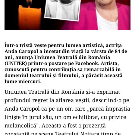
Într-o tristă veste pentru lumea artistică, actrița
Anda Caropol a încetat din viață la vârsta de 84 de
ani, anunță Uniunea Teatrală din România
(UNITER) printr-o postare pe Facebook. Artista,
cunoscută pentru contribuția sa remarcabilă în
domeniul teatrului și filmului, a părăsit această
lume miercuri.
Uniunea Teatrală din România și-a exprimat
profundul regret la aflarea veștii, descriind-o pe
Anda Caropol ca pe un om care „parcă împrăștia
liniște în jurul său, un om echilibrat, cu privire
melancolică”. Aceasta a fost o prezență
constantă pe scena Teatrului Nottara timp de