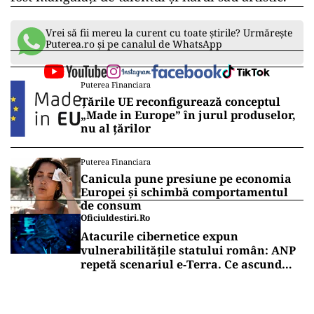
Vrei să fii mereu la curent cu toate știrile? Urmărește
Puterea.ro și pe canalul de WhatsApp
Puterea Financiara
Țările UE reconfigurează conceptul
„Made in Europe” în jurul produselor,
nu al țărilor
Puterea Financiara
Canicula pune presiune pe economia
Europei și schimbă comportamentul
de consum
Oficiuldestiri.ro
Atacurile cibernetice expun
vulnerabilitățile statului român: ANP
repetă scenariul e‑Terra. Ce ascund
comunicările oficiale și cine răspunde
pentru mentenanța IT a instituțiilor
publice