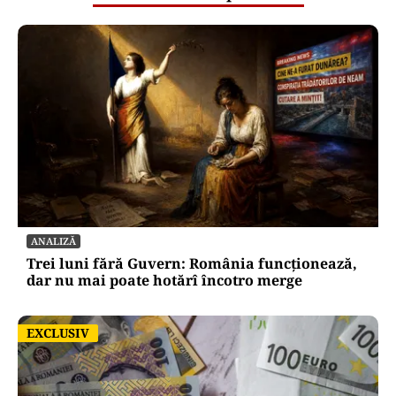
ANALIZĂ
Trei luni fără Guvern: România funcționează,
dar nu mai poate hotărî încotro merge
EXCLUSIV
EXCLUSIV