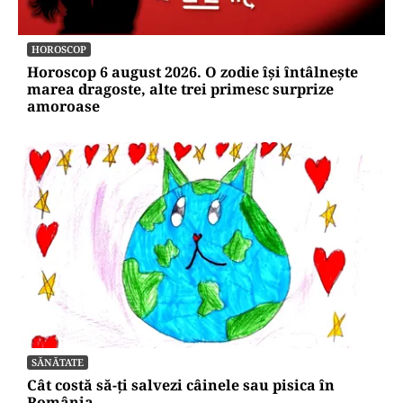
HOROSCOP
Horoscop 6 august 2026. O zodie își întâlnește
marea dragoste, alte trei primesc surprize
amoroase
SĂNĂTATE
Cât costă să-ți salvezi câinele sau pisica în
România