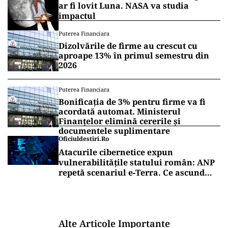
ar fi lovit Luna. NASA va studia
impactul
Puterea Financiara
Dizolvările de firme au crescut cu
aproape 13% în primul semestru din
2026
Puterea Financiara
Bonificația de 3% pentru firme va fi
acordată automat. Ministerul
Finanțelor elimină cererile și
documentele suplimentare
Oficiuldestiri.ro
Atacurile cibernetice expun
vulnerabilitățile statului român: ANP
repetă scenariul e‑Terra. Ce ascund
comunicările oficiale și cine răspunde
pentru mentenanța IT a instituțiilor
publice
Alte Articole Importante