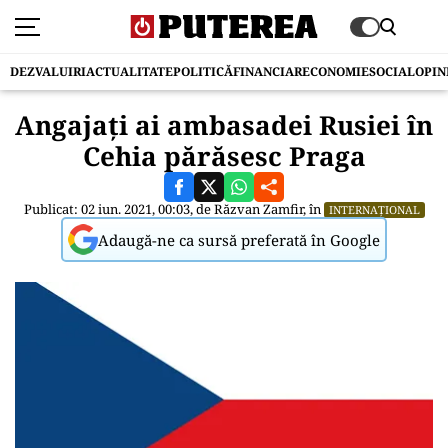
DEZVALUIRI
ACTUALITATE
POLITICĂ
FINANCIAR
ECONOMIE
SOCIAL
OPIN
Angajați ai ambasadei Rusiei în
Cehia părăsesc Praga
Publicat: 02 iun. 2021, 00:03, de
Răzvan Zamfir
, în
INTERNAȚIONAL
Adaugă-ne ca sursă preferată în Google