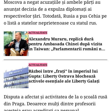
Moscova a negat acuzaţiile şi ambele părţi au
anunţat decizia de a expulza diplomaţi ai
respectivelor țări. Totodată, Rusia a pus Cehia pe
o listă a statelor neprietenoase cu statul rus.
ACTUALITATE
Alexandru Muraru, replică dură
pentru Ambasada Chinei după vizita
în Taiwan: „Parlamentarii români nu
cer aprobarea Beijingului”
ACTUALITATE
Război între „frați” în imperiul lui
Gupta: Liberty Ostrava blochează
activele esențiale ale Liberty Galați
Disputa a afectat şi activitatea de la o şcoală rusă
din Praga. Deoarece mulţi dintre profesorii
acesteia erau acreditaţi ca personal