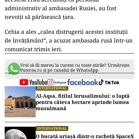
administrativ al ambasadei Rusiei, au fost
nevoiţi să părăsească ţara.
Cehia a ales „calea distrugerii acestei instituţii
de învăţământ”, a acuzat ambasada rusă într-un
comunicat trimis ieri.
Vrei să fii mereu la curent cu toate știrile? Urmărește
Puterea.ro și pe canalul de WhatsApp
INTERNAȚIONAL
Al-Aqsa, fitilul Ierusalimului: o luptă
pentru câteva hectare aprinde lumea
musulmană
INTERNAȚIONAL
O bucată uriașă dintr-o rachetă SpaceX