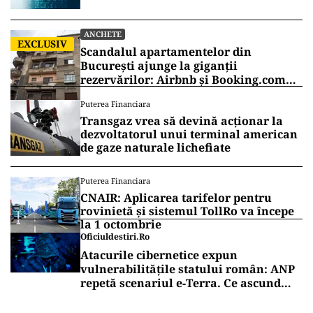
ANCHETE
EXCLUSIV
Scandalul apartamentelor din
București ajunge la giganții
rezervărilor: Airbnb și Booking.com
anunță măsuri și cer respectarea legii
Puterea Financiara
Transgaz vrea să devină acționar la
dezvoltatorul unui terminal american
de gaze naturale lichefiate
Puterea Financiara
CNAIR: Aplicarea tarifelor pentru
rovinietă și sistemul TollRo va începe
la 1 octombrie
Oficiuldestiri.ro
Atacurile cibernetice expun
vulnerabilitățile statului român: ANP
repetă scenariul e‑Terra. Ce ascund
comunicările oficiale și cine răspunde
pentru mentenanța IT a instituțiilor