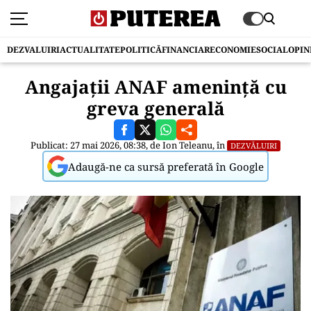
DEZVALUIRI
ACTUALITATE
POLITICĂ
FINANCIAR
ECONOMIE
SOCIAL
OPIN
Angajații ANAF amenință cu
greva generală
Publicat: 27 mai 2026, 08:38, de
Ion Teleanu
, în
DEZVĂLUIRI
Adaugă-ne ca sursă preferată în Google