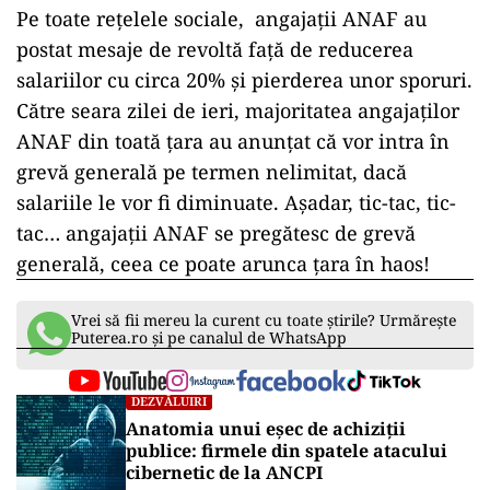
Pe toate rețelele sociale, angajații ANAF au
postat mesaje de revoltă față de reducerea
salariilor cu circa 20% și pierderea unor sporuri.
Către seara zilei de ieri, majoritatea angajaților
ANAF din toată țara au anunțat că vor intra în
grevă generală pe termen nelimitat, dacă
salariile le vor fi diminuate. Așadar, tic-tac, tic-
tac… angajații ANAF se pregătesc de grevă
generală, ceea ce poate arunca țara în haos!
Vrei să fii mereu la curent cu toate știrile? Urmărește
Puterea.ro și pe canalul de WhatsApp
DEZVĂLUIRI
Anatomia unui eșec de achiziții
publice: firmele din spatele atacului
cibernetic de la ANCPI