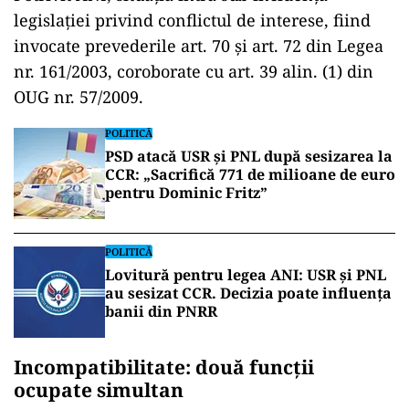
legislației privind conflictul de interese, fiind
invocate prevederile art. 70 și art. 72 din Legea
nr. 161/2003, coroborate cu art. 39 alin. (1) din
OUG nr. 57/2009.
POLITICĂ
PSD atacă USR și PNL după sesizarea la
CCR: „Sacrifică 771 de milioane de euro
pentru Dominic Fritz”
POLITICĂ
Lovitură pentru legea ANI: USR și PNL
au sesizat CCR. Decizia poate influența
banii din PNRR
Incompatibilitate: două funcții
ocupate simultan