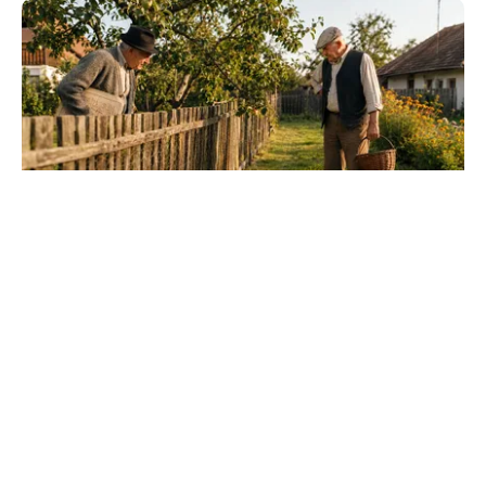
SOCIAL
Dileme de curte: la câți metri de gardul
vecinului poți planta pomi
TOS
Politica Cookies
Protecția Datelor Personale
Despre Noi
Publicitate
Echipa
© 2026, toate drepturile rezervate puterea.ro