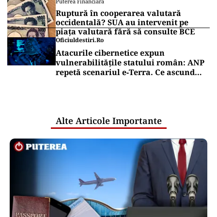
Puterea Financiara
Ruptură în cooperarea valutară
occidentală? SUA au intervenit pe
piața valutară fără să consulte BCE
Oficiuldestiri.ro
Atacurile cibernetice expun
vulnerabilitățile statului român: ANP
repetă scenariul e‑Terra. Ce ascund
comunicările oficiale și cine răspunde
pentru mentenanța IT a instituțiilor
publice
Alte Articole Importante