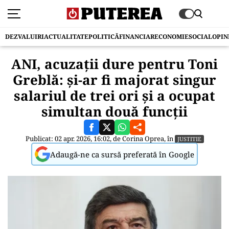
DEZVALUIRI
ACTUALITATE
POLITICĂ
FINANCIAR
ECONOMIE
SOCIAL
OPIN
ANI, acuzații dure pentru Toni
Greblă: și-ar fi majorat singur
salariul de trei ori și a ocupat
simultan două funcții
Publicat: 02 apr. 2026, 16:02, de
Corina Oprea
, în
JUSTITIE
Adaugă-ne ca sursă preferată în Google