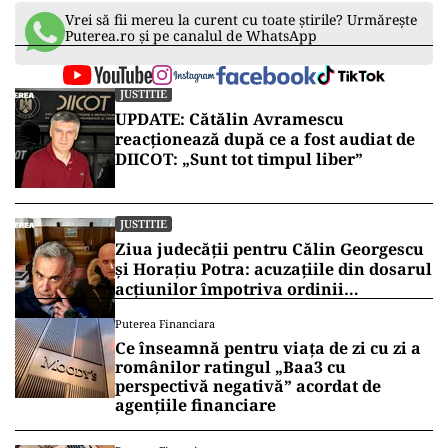
Vrei să fii mereu la curent cu toate știrile? Urmărește
Puterea.ro și pe canalul de WhatsApp
JUSTITIE
UPDATE: Cătălin Avramescu
reacționează după ce a fost audiat de
DIICOT: „Sunt tot timpul liber”
JUSTITIE
Ziua judecății pentru Călin Georgescu
și Horațiu Potra: acuzațiile din dosarul
acțiunilor împotriva ordinii
constituționale, pe masa judecătorilor
Puterea Financiara
de la Înalta Curte
Ce înseamnă pentru viața de zi cu zi a
românilor ratingul „Baa3 cu
perspectivă negativă” acordat de
agențiile financiare