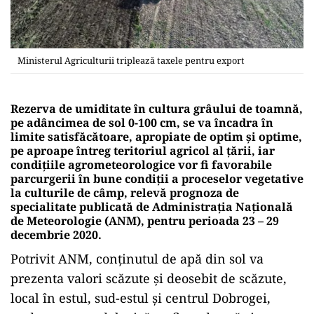
Ministerul Agriculturii triplează taxele pentru export
Rezerva de umiditate în cultura grâului de toamnă,
pe adâncimea de sol 0-100 cm, se va încadra în
limite satisfăcătoare, apropiate de optim şi optime,
pe aproape întreg teritoriul agricol al ţării, iar
condiţiile agrometeorologice vor fi favorabile
parcurgerii în bune condiţii a proceselor vegetative
la culturile de câmp, relevă prognoza de
specialitate publicată de Administraţia Naţională
de Meteorologie (ANM), pentru perioada 23 – 29
decembrie 2020.
Potrivit ANM, conţinutul de apă din sol va
prezenta valori scăzute şi deosebit de scăzute,
local în estul, sud-estul şi centrul Dobrogei,