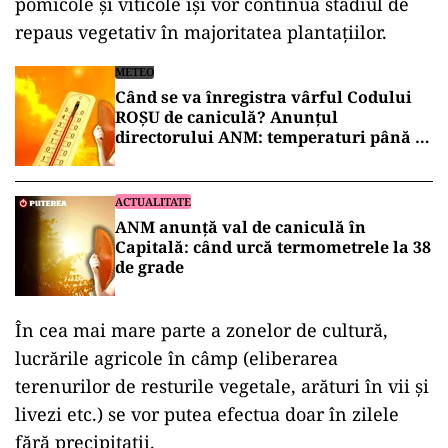
pomicole şi viticole îşi vor continua stadiul de
repaus vegetativ în majoritatea plantaţiilor.
METEO
Când se va înregistra vârful Codului
ROȘU de caniculă? Anunțul
directorului ANM: temperaturi până la
41 de grade
ACTUALITATE
ANM anunță val de caniculă în
Capitală: când urcă termometrele la 38
de grade
În cea mai mare parte a zonelor de cultură,
lucrările agricole în câmp (eliberarea
terenurilor de resturile vegetale, arături în vii şi
livezi etc.) se vor putea efectua doar în zilele
fără precipitaţii.