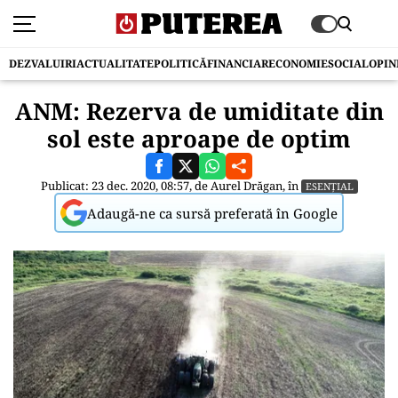
DEZVALUIRI
ACTUALITATE
POLITICĂ
FINANCIAR
ECONOMIE
SOCIAL
OPIN
ANM: Rezerva de umiditate din
sol este aproape de optim
Publicat: 23 dec. 2020, 08:57, de
Aurel Drăgan
, în
ESENȚIAL
Adaugă-ne ca sursă preferată în Google