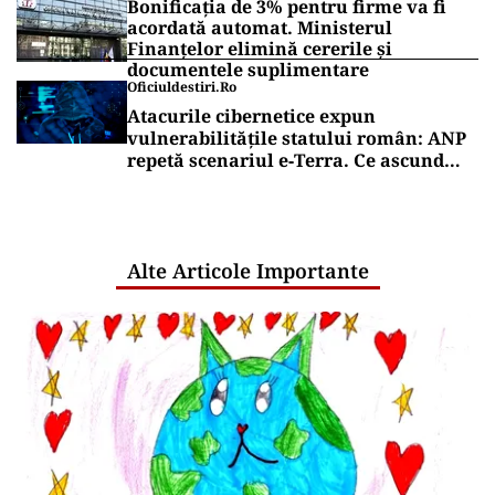
Bonificația de 3% pentru firme va fi
acordată automat. Ministerul
Finanțelor elimină cererile și
documentele suplimentare
Oficiuldestiri.ro
Atacurile cibernetice expun
vulnerabilitățile statului român: ANP
repetă scenariul e‑Terra. Ce ascund
comunicările oficiale și cine răspunde
pentru mentenanța IT a instituțiilor
publice
Alte Articole Importante