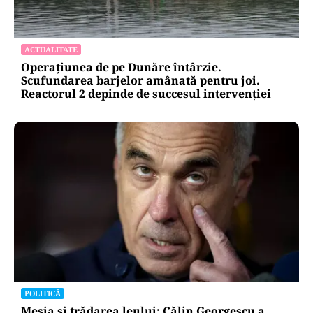
ACTUALITATE
Operațiunea de pe Dunăre întârzie.
Scufundarea barjelor amânată pentru joi.
Reactorul 2 depinde de succesul intervenției
POLITICĂ
Mesia și trădarea leului: Călin Georgescu a