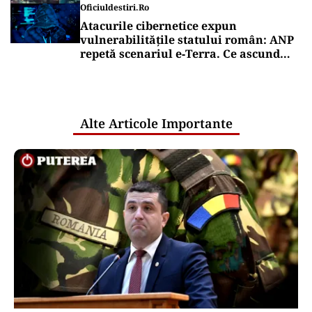
Oficiuldestiri.ro
Atacurile cibernetice expun
vulnerabilitățile statului român: ANP
repetă scenariul e‑Terra. Ce ascund
comunicările oficiale și cine răspunde
pentru mentenanța IT a instituțiilor
publice
Alte Articole Importante