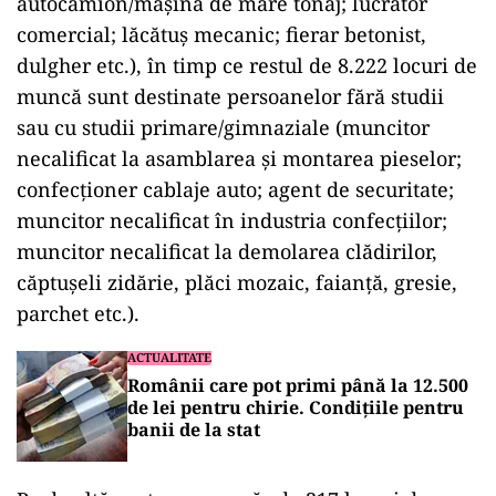
autocamion/maşină de mare tonaj; lucrător
comercial; lăcătuş mecanic; fierar betonist,
dulgher etc.), în timp ce restul de 8.222 locuri de
muncă sunt destinate persoanelor fără studii
sau cu studii primare/gimnaziale (muncitor
necalificat la asamblarea şi montarea pieselor;
confecţioner cablaje auto; agent de securitate;
muncitor necalificat în industria confecţiilor;
muncitor necalificat la demolarea clădirilor,
căptuşeli zidărie, plăci mozaic, faianţă, gresie,
parchet etc.).
ACTUALITATE
Românii care pot primi până la 12.500
de lei pentru chirie. Condițiile pentru
banii de la stat