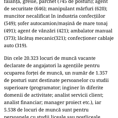
faianţă, gresie, parchet (745 de posturi); agent
de securitate (646); manipulant mărfuri (620);
muncitor necalificat în industria confecţiilor
(549); şofer autocamion/maşină de mare tonaj
(491); agent de vânzări (421); ambalator manual
(373); lăcătuş mecanic(321); confecţioner cablaje
auto (319).
Din cele 20.323 locuri de muncă vacante
declarate de angajatori la agenţiile pentru
ocuparea forţei de muncă, un număr de 1.357
de posturi sunt destinate persoanelor cu studii
superioare (programator; inginer în diferite
domenii de activitate; analist servicii client;
analist financiar; manager proiect etc.), iar
5.538 de locuri de muncă sunt pentru
persoanele cu studii liceale sau postliceale