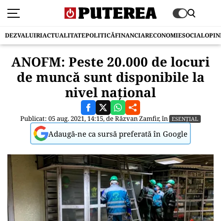
DEZVALUIRI
ACTUALITATE
POLITICĂ
FINANCIAR
ECONOMIE
SOCIAL
OPIN
ANOFM: Peste 20.000 de locuri
de muncă sunt disponibile la
nivel național
Publicat: 05 aug. 2021, 14:15, de
Răzvan Zamfir
, în
ESENȚIAL
Adaugă-ne ca sursă preferată în Google