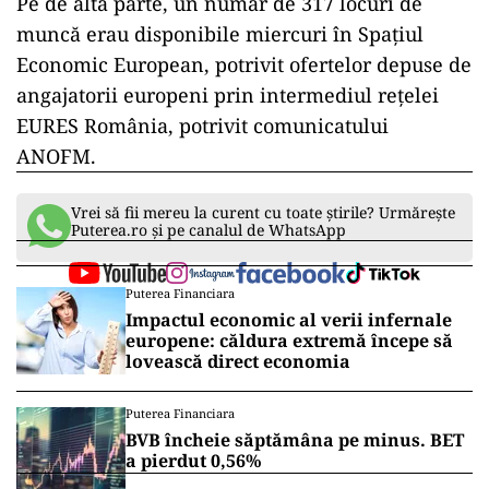
Pe de altă parte, un număr de 317 locuri de
muncă erau disponibile miercuri în Spaţiul
Economic European, potrivit ofertelor depuse de
angajatorii europeni prin intermediul reţelei
EURES România, potrivit comunicatului
ANOFM.
Vrei să fii mereu la curent cu toate știrile? Urmărește
Puterea.ro și pe canalul de WhatsApp
Puterea Financiara
Impactul economic al verii infernale
europene: căldura extremă începe să
lovească direct economia
Puterea Financiara
BVB încheie săptămâna pe minus. BET
a pierdut 0,56%