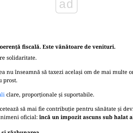
ad
oerență fiscală. Este vânătoare de venituri.
re solidaritate.
tea nu înseamnă să taxezi același om de mai multe o
u prost.
li
clare, proporționale și suportabile.
ncetează să mai fie contribuție pentru sănătate și dev
nimeni oficial:
încă un impozit ascuns sub halat a
 și răzbunarea