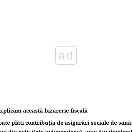
Play
xplicăm această bizarerie fiscală
ate plăti contribuția de asigurări sociale de sănă
poi din activitate independentă, apoi din dividend