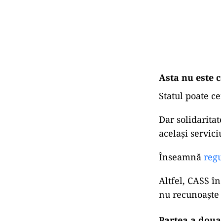
Asta nu este c
Statul poate ce
Dar solidarita
același servici
Înseamnă
regu
Altfel, CASS î
nu recunoaște 
Partea a doua