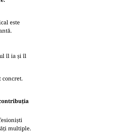
cal este
antă.
 îl ia și îl
t concret.
contribuția
fesioniști
ăți multiple.