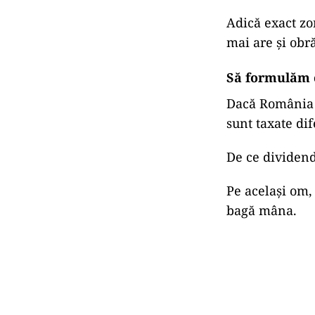
Adică exact zon
mai are și obră
Să formulăm 
Dacă România n
sunt taxate dif
De ce dividend
Pe același om, 
bagă mâna.