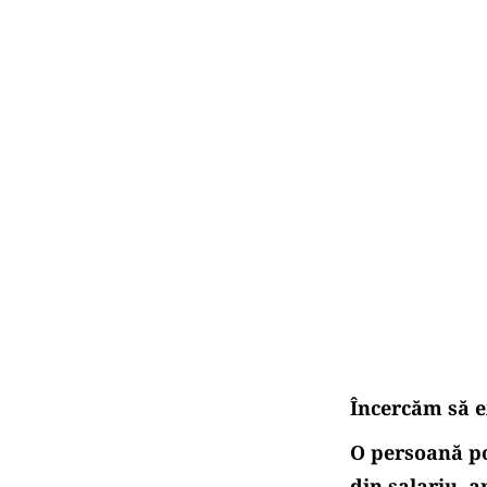
Încercăm să e
O persoană po
din salariu, a