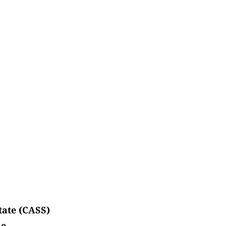
tate (CASS)
e.