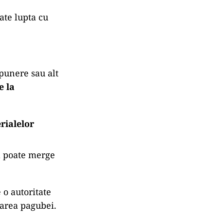
ate lupta cu
mpunere sau alt
e la
rialelor
l poate merge
o autoritate
rarea pagubei.