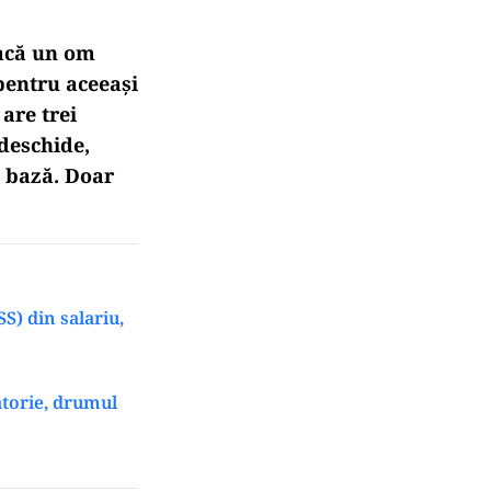
dacă un om
pentru aceeași
are trei
 deschide,
e bază. Doar
S) din salariu,
atorie, drumul