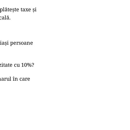
plătește taxe și
cală.
iași persoane
zitate cu 10%?
narul în care