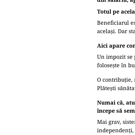
Totul pe acel
Beneficiarul e
același. Dar st
Aici apare con
Un impozit se p
folosește în b
O contribuție, 
Plătești sănăta
Numai că, atun
începe să sem
Mai grav, siste
independenți, 