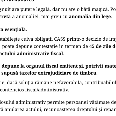
șnuit are putere legală, dar nu are o bâtă magică. Po
cretă
a anomaliei, mai greu cu
anomalia din lege
.
ța esențială.
tabilește cuiva obligații CASS printr-o decizie de i
ul poate depune contestație în termen de
45 de zile d
ctului administrativ fiscal
.
 depune la organul fiscal emitent și, potrivit mate
 supusă taxelor extrajudiciare de timbru.
ie, dacă soluția rămâne nefavorabilă, contribuabilu
 contencios fiscal/administrativ.
osului administrativ permite persoanei vătămate de 
ră anularea actului, recunoașterea dreptului și repa