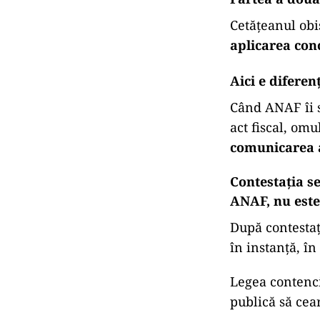
Cetățeanul obi
aplicarea con
Aici e diferen
Când ANAF îi s
act fiscal, om
comunicarea a
Contestația se
ANAF, nu este
După contestaț
în instanță, în
Legea contenci
publică să cea