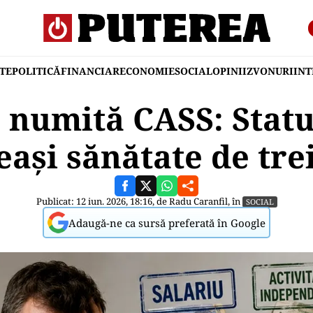
TE
POLITICĂ
FINANCIAR
ECONOMIE
SOCIAL
OPINII
ZVONURI
IN
numită CASS: Statul
eași sănătate de trei
Publicat: 12 iun. 2026, 18:16, de
Radu Caranfil
, în
SOCIAL
Adaugă-ne ca sursă preferată în Google