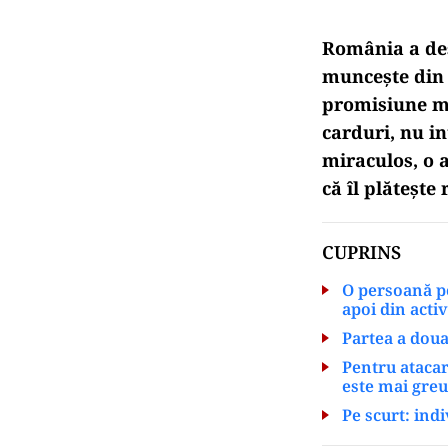
România a des
muncește din 
promisiune me
carduri, nu in
miraculos, o a
că îl plătește 
CUPRINS
O persoană po
apoi din acti
Partea a doua
Pentru atacar
este mai greu
Pe scurt: ind