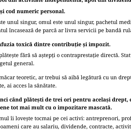
ași cod numeric personal.
ste unul singur, omul este unul singur, pachetul medi
atul încasează de parcă ar livra servicii pe bandă rul
fuzia toxică dintre contribuție și impozit.
lătește fără să aștepți o contraprestație directă. Statul
ugetul general.
măcar teoretic, ar trebui să aibă legătură cu un drep
te, ai acces la sănătate.
ci când plătești de trei ori pentru același drept, 
ene tot mai mult cu o impozitare mascată.
mul îi lovește tocmai pe cei activi: antreprenori, pro
oameni care au salariu, dividende, contracte, activit