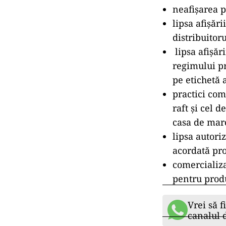
neafişarea p
lipsa afişăr
distribuitor
lipsa afişăr
regimului pr
pe etichetă 
practici com
raft şi cel d
casa de marc
lipsa autori
acordată pr
comercializa
pentru prod
Vrei să f
canalul