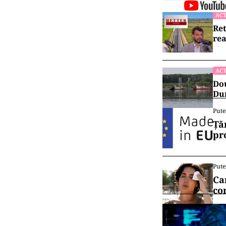
ACT
Ret
rea
ACT
Dou
Dun
Pute
Ță
pr
Pute
Ca
co