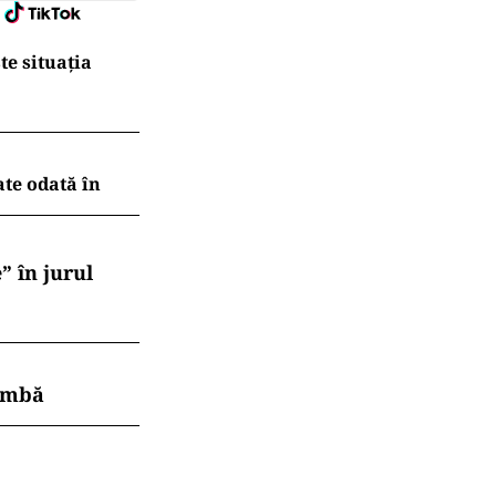
te situația
ate odată în
” în jurul
himbă