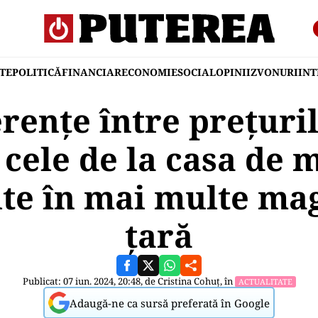
TE
POLITICĂ
FINANCIAR
ECONOMIE
SOCIAL
OPINII
ZVONURI
IN
rențe între prețurile
i cele de la casa de 
te în mai multe ma
țară
Publicat: 07 iun. 2024, 20:48, de
Cristina Cohuț
, în
ACTUALITATE
Adaugă-ne ca sursă preferată în Google