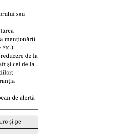
torului sau
ctarea
sa menţionării
etc.);
 reducere de la
ft şi cel de la
iilor;
aranţia
pean de alertă
.ro și pe