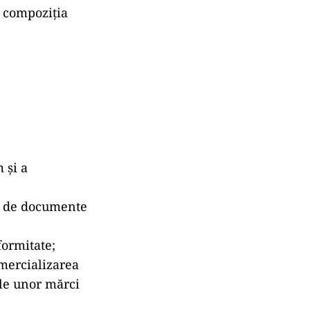
a compoziția
 şi a
te de documente
ormitate;
omercializarea
ale unor mărci