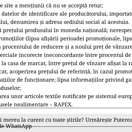
e site a menţiunii că nu se acceptă retur;
ii datelor de identificare ale producătorului, importa
ului, denumirea şi adresa sediului social al acestuia.
ii preţului produsului în moneda naţională; nerespe
omoţiilor (lipsa afişării perioadei promoţionale, lip
a procentului de reducere şi a noului preţ de vânzare 
erciale incorecte (neconcordanţe între procentul de
e la casa de marcat, între preţul de vînzare afişat la ra
at, acoperirea preţului de referinţă, în cazul promoţ
zaţiilor de funcţionare; lipsa informaţiilor privind g
oduselor;
rea unor articole textile notificate pe sistemul euro
usele nealimentare – RAPEX.
ii mereu la curent cu toate știrile? Urmărește Puterea
 de WhatsApp