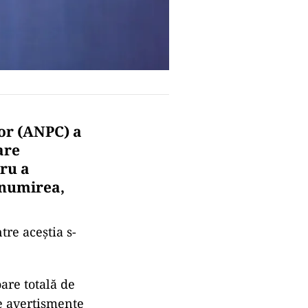
or (ANPC) a
are
tru a
enumirea,
tre aceștia s-
are totală de
e avertismente