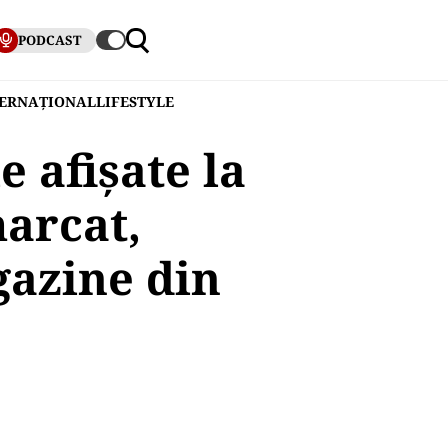
PODCAST
TERNAȚIONAL
LIFESTYLE
 afișate la
marcat,
gazine din