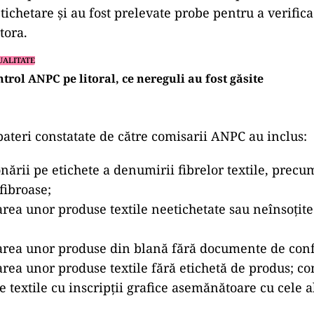
tichetare și au fost prelevate probe pentru a verific
tora.
UALITATE
trol ANPC pe litoral, ce nereguli au fost găsite
bateri constatate de către comisarii ANPC au inclus:
nării pe etichete a denumirii fibrelor textile, precum
fibroase;
rea unor produse textile neetichetate sau neînsoţi
area unor produse din blană fără documente de conf
rea unor produse textile fără etichetă de produs; c
 textile cu inscripţii grafice asemănătoare cu cele 