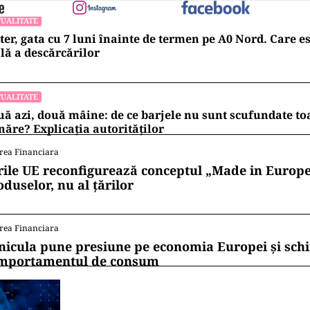
UALITATE
ter, gata cu 7 luni înainte de termen pe A0 Nord. Care es
lă a descărcărilor
UALITATE
ă azi, două mâine: de ce barjele nu sunt scufundate to
ăre? Explicația autorităților
rea Financiara
rile UE reconfigurează conceptul „Made in Europe
oduselor, nu al țărilor
rea Financiara
nicula pune presiune pe economia Europei și sc
mportamentul de consum