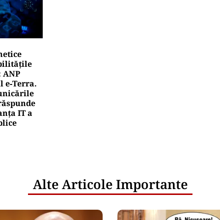
netice
litățile
: ANP
l e‑Terra.
nicările
e răspunde
nța IT a
blice
Alte Articole Importante