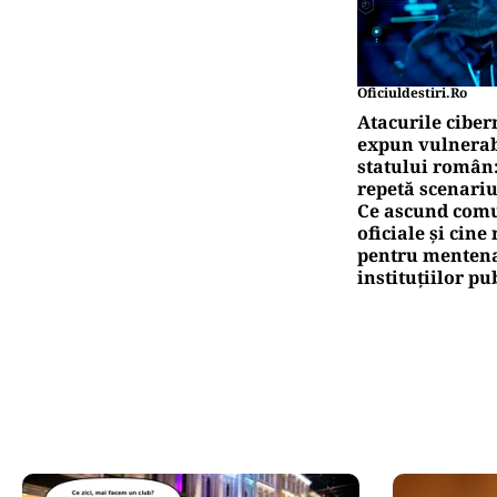
Oficiuldestiri.ro
Atacurile ciber
expun vulnerabi
statului român
repetă scenariu
Ce ascund comu
oficiale și cin
pentru mentena
instituțiilor pu