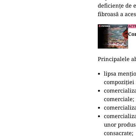
deficiențe de e
fibroasă a aces
ACT
Con
Principalele a
lipsa menţio
compoziţiei 
comercializa
comerciale;
comercializ
comercializa
unor produse
consacrate;