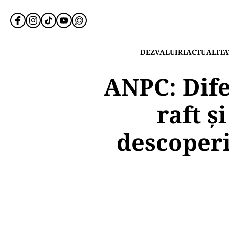
DEZVALUIRI
ACTUALITA
ANPC: Dife
raft ș
descoperi