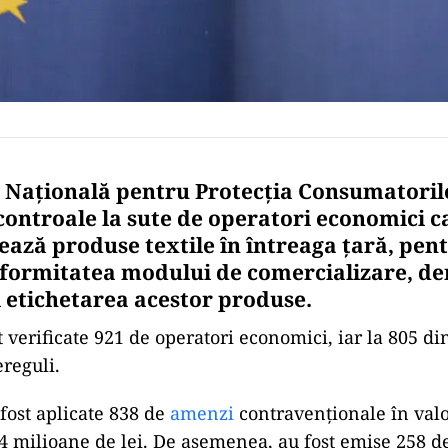
 Națională pentru Protecția Consumatoril
controale la sute de operatori economici c
ează produse textile în întreaga țară, pen
nformitatea modului de comercializare, d
 etichetarea acestor produse.
st verificate 921 de operatori economici, iar la 805 din
ereguli.
fost aplicate 838 de
amenzi
contravenționale în valo
4 milioane de lei. De asemenea, au fost emise 258 d