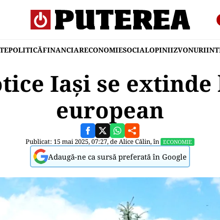
TE
POLITICĂ
FINANCIAR
ECONOMIE
SOCIAL
OPINII
ZVONURI
IN
tice Iași se extinde 
european
Publicat: 15 mai 2025, 07:27, de
Alice Călin
, în
ECONOMIE
Adaugă-ne ca sursă preferată în Google