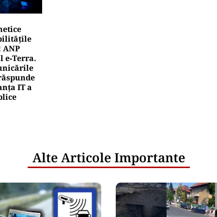
netice
litățile
: ANP
l e‑Terra.
nicările
e răspunde
nța IT a
blice
Alte Articole Importante