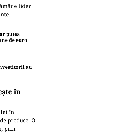
 rămâne lider
ente.
 ar putea
ane de euro
nvestitorii au
ește în
lei în
 de produse. O
e, prin