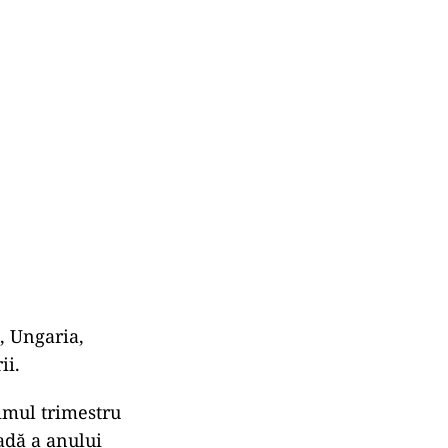
, Ungaria,
ii.
rimul trimestru
adă a anului