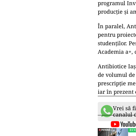
programul Inve
producție și a
În paralel, Ant
pentru proiect
studenților. Pe
Academia a+, c
Antibiotice Ia
de volumul de
prescripție me
iar în prezent 
Vrei să f
canalul
EC