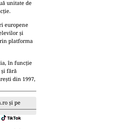
uă unitate de
cție.
uri europene
levilor și
prin platforma
a, în funcție
și fără
rești din 1997,
.ro și pe