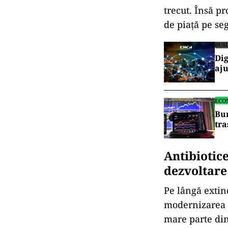
trecut. Însă pr
de piață pe se
BUS
Dig
aju
ECO
Bur
tra
Antibiotice
dezvoltare
Pe lângă extin
modernizarea c
mare parte din