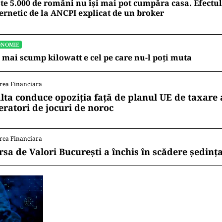
te 5.000 de români nu își mai pot cumpăra casa. Efectul
ernetic de la ANCPI explicat de un broker
ONOMIE
 mai scump kilowatt e cel pe care nu-l poți muta
rea Financiara
lta conduce opoziția față de planul UE de taxare 
eratori de jocuri de noroc
rea Financiara
rsa de Valori București a închis în scădere ședința