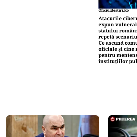
Oficiuldestiri.ro
Atacurile ciber
expun vulnerabi
statului român
repetă scenariu
Ce ascund comu
oficiale și cin
pentru mentena
instituțiilor pu