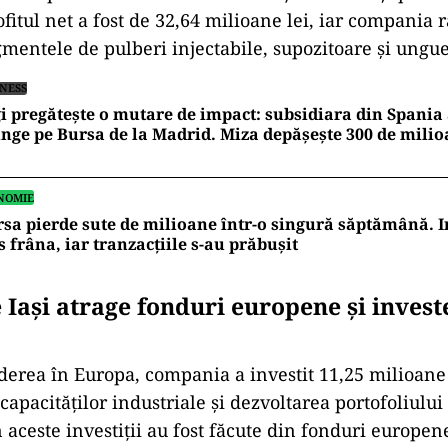
ofitul net a fost de 32,64 milioane lei, iar compania
gmentele de pulberi injectabile, supozitoare și ungu
INESS
i pregătește o mutare de impact: subsidiara din Spania
nge pe Bursa de la Madrid. Miza depășește 300 de milio
NOMIE
sa pierde sute de milioane într-o singură săptămână. I
s frâna, iar tranzacțiile s-au prăbușit
 Iași atrage fonduri europene și invest
derea în Europa, compania a investit 11,25 milioane 
apacităților industriale și dezvoltarea portofoliului
 aceste investiții au fost făcute din fonduri europen