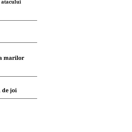
 atacului
a marilor
 de joi