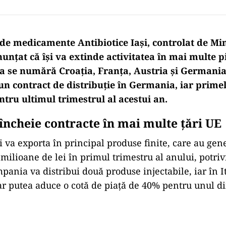
de medicamente Antibiotice Iași, controlat de Min
nunțat că își va extinde activitatea în mai multe 
ea se numără Croația, Franța, Austria și Germani
un contract de distribuție în Germania, iar primel
ntru ultimul trimestrul al acestui an.
ncheie contracte în mai multe țări UE
i va exporta în principal produse finite, care au gen
 milioane de lei în primul trimestru al anului, potriv
ania va distribui două produse injectabile, iar în It
 i-ar putea aduce o cotă de piață de 40% pentru unul d