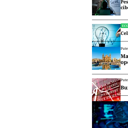
Pes
cib
EC
Cel
Pute
Ma
op
Pute
Bu