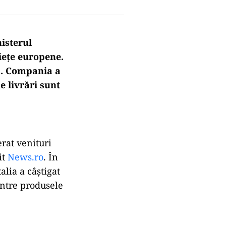
isterul
piețe europene.
a. Compania a
e livrări sunt
erat venituri
it
News.ro
. În
alia a câștigat
intre produsele