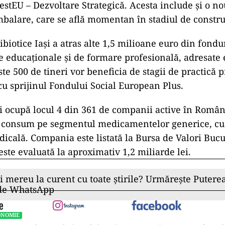
stEU – Dezvoltare Strategică. Acesta include și o no
mbalare, care se află momentan în stadiul de constru
ibiotice Iași a atras alte 1,5 milioane euro din fond
e educaționale și de formare profesională, adresate e
ste 500 de tineri vor beneficia de stagii de practică 
u sprijinul Fondului Social European Plus.
și ocupă locul 4 din 361 de companii active în Români
 consum pe segmentul medicamentelor generice, cu 
dicală. Compania este listată la Bursa de Valori Bucu
este evaluată la aproximativ 1,2 miliarde lei.
ii mereu la curent cu toate știrile? Urmărește Puterea
 de WhatsApp
ONOMIE