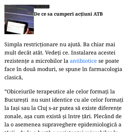
BUSINESS
De ce sa cumperi acțiuni ATB
Simpla restricționare nu ajută. Ba chiar mai
mult decât atât. Vedeți ce. Instalarea acestei
rezistențe a microbilor la
antibiotice
se poate
face în două moduri, se spune în farmacologia
clasică,
”Obiceiurile terapeutice ale celor formați la
București nu sunt identice cu ale celor formați
la Iași sau la Cluj s-ar putea să existe diferențe
zonale, așa cum există și între țări. Plecând de
la o asemenea supraveghere epidemiologică a