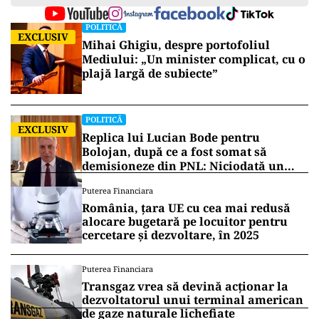
POLITICĂ
EXCLUSIV
Mihai Ghigiu, despre portofoliul
Mediului: „Un minister complicat, cu o
plajă largă de subiecte”
POLITICĂ
EXCLUSIV
Replica lui Lucian Bode pentru
Bolojan, după ce a fost somat să
demisioneze din PNL: Niciodată un
partid nu se va întări excluzând
Puterea Financiara
membri
România, țara UE cu cea mai redusă
alocare bugetară pe locuitor pentru
cercetare și dezvoltare, în 2025
Puterea Financiara
Transgaz vrea să devină acționar la
dezvoltatorul unui terminal american
de gaze naturale lichefiate