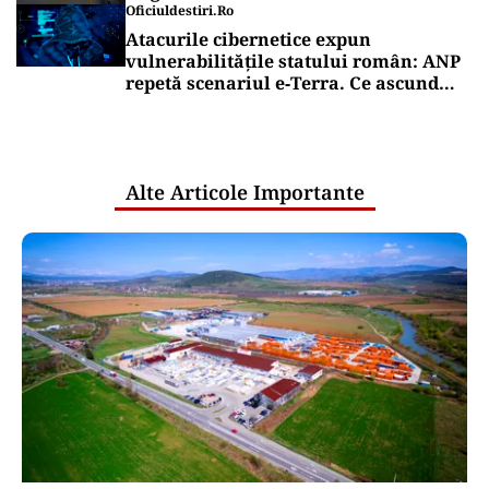
Oficiuldestiri.ro
Atacurile cibernetice expun
vulnerabilitățile statului român: ANP
repetă scenariul e‑Terra. Ce ascund
comunicările oficiale și cine răspunde
pentru mentenanța IT a instituțiilor
publice
Alte Articole Importante