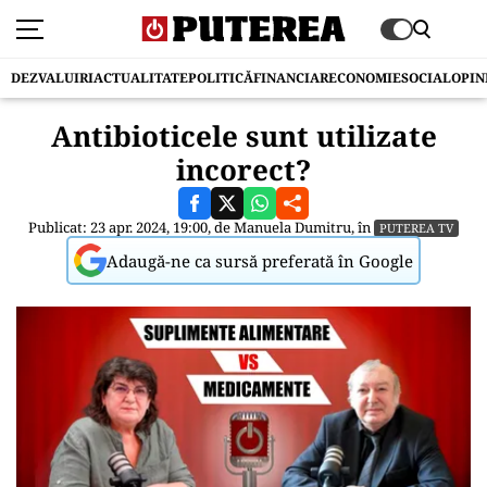
DEZVALUIRI
ACTUALITATE
POLITICĂ
FINANCIAR
ECONOMIE
SOCIAL
OPIN
Antibioticele sunt utilizate
incorect?
Publicat: 23 apr. 2024, 19:00, de
Manuela Dumitru
, în
PUTEREA TV
Adaugă-ne ca sursă preferată în Google