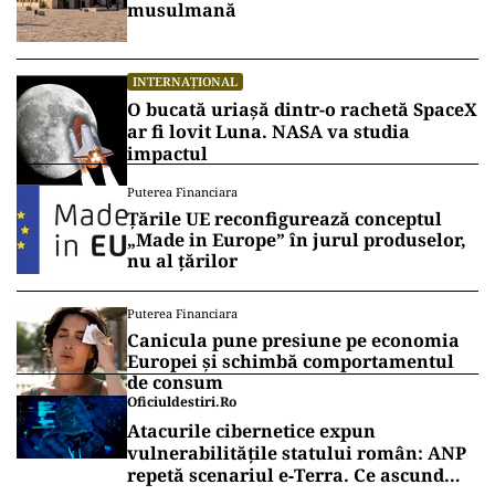
musulmană
INTERNAȚIONAL
O bucată uriașă dintr-o rachetă SpaceX
ar fi lovit Luna. NASA va studia
impactul
Puterea Financiara
Țările UE reconfigurează conceptul
„Made in Europe” în jurul produselor,
nu al țărilor
Puterea Financiara
Canicula pune presiune pe economia
Europei și schimbă comportamentul
de consum
Oficiuldestiri.ro
Atacurile cibernetice expun
vulnerabilitățile statului român: ANP
repetă scenariul e‑Terra. Ce ascund