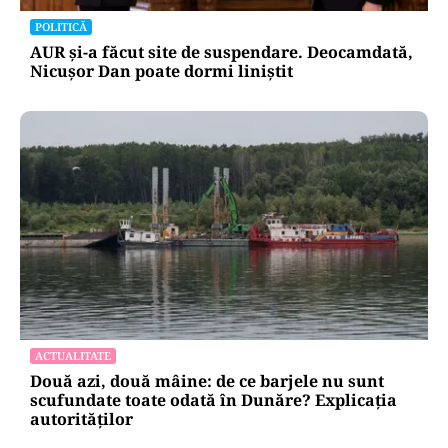
POLITICĂ
AUR și-a făcut site de suspendare. Deocamdată,
Nicușor Dan poate dormi liniștit
ACTUALITATE
Două azi, două mâine: de ce barjele nu sunt
scufundate toate odată în Dunăre? Explicația
autorităților