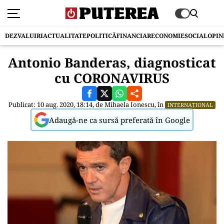
DEZVALUIRI
ACTUALITATE
POLITICĂ
FINANCIAR
ECONOMIE
SOCIAL
OPIN
Antonio Banderas, diagnosticat
cu CORONAVIRUS
Publicat: 10 aug. 2020, 18:14, de
Mihaela Ionescu
, în
INTERNAȚIONAL
Adaugă-ne ca sursă preferată în Google