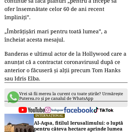
continue să facă planuri „pentru a începe să
ofer însemnătate celor 60 de ani recent
împliniți”.
„Îmbrățișări mari pentru toată lumea”, a
încheiat acesta mesajul.
Banderas e ultimul actor de la Hollywood care a
anunțat că a contractat coronavirusul după ce
anterior o făcuseră și alții precum Tom Hanks
sau Idris Elba.
Vrei să fii mereu la curent cu toate știrile? Urmărește
Puterea.ro și pe canalul de WhatsApp
INTERNAȚIONAL
Al-Aqsa, fitilul Ierusalimului: o luptă
pentru câteva hectare aprinde lumea