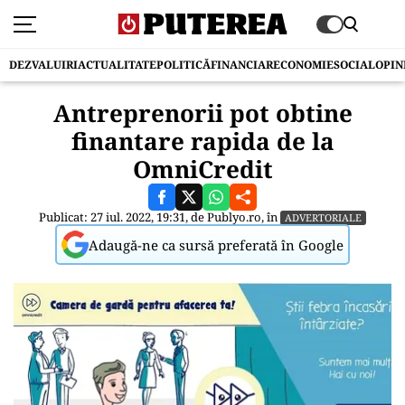
DEZVALUIRI
ACTUALITATE
POLITICĂ
FINANCIAR
ECONOMIE
SOCIAL
OPIN
Antreprenorii pot obtine
finantare rapida de la
OmniCredit
Publicat: 27 iul. 2022, 19:31, de
Publyo.ro
, în
ADVERTORIALE
Adaugă-ne ca sursă preferată în Google