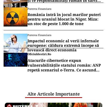
și ce responsabilități rămân în sarcina
companiei
Puterea Financiara
România intră în jocul marilor puteri
pentru uraniul blocat în Niger. Miza:
un stoc de peste 1.000 de tone
Puterea Financiara
Impactul economic al verii infernale
europene: căldura extremă începe să
lovească direct economia
Oficiuldestiri.ro
Atacurile cibernetice expun
vulnerabilitățile statului român: ANP
repetă scenariul e‑Terra. Ce ascund
comunicările oficiale și cine răspunde
pentru mentenanța IT a instituțiilor
publice
Alte Articole Importante