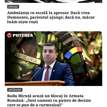
SOCIAL
Ambulanța cu escală la aprozar. Dacă vrea
Dumnezeu, pacientul ajunge; dacă nu, măcar
luăm niște roșii
APĂRARE
Radu Miruță acuză un blocaj în Armata
Română: „Sunt oameni cu putere de decizie
care se pun de-a curmezișul”