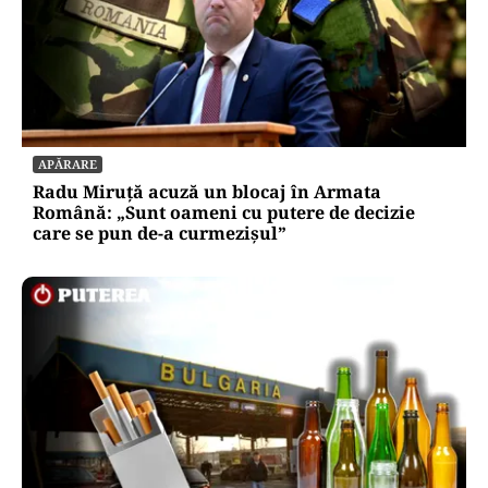
APĂRARE
Radu Miruță acuză un blocaj în Armata
Română: „Sunt oameni cu putere de decizie
care se pun de-a curmezișul”