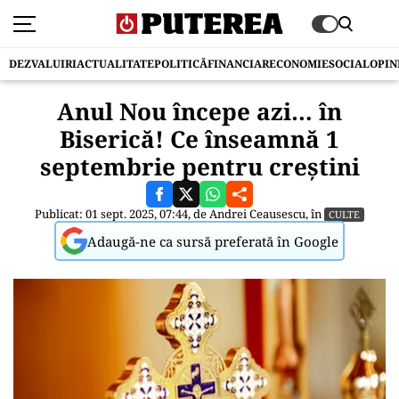
DEZVALUIRI
ACTUALITATE
POLITICĂ
FINANCIAR
ECONOMIE
SOCIAL
OPIN
Anul Nou începe azi… în
Biserică! Ce înseamnă 1
septembrie pentru creștini
Publicat: 01 sept. 2025, 07:44, de
Andrei Ceausescu
, în
CULTE
Adaugă-ne ca sursă preferată în Google