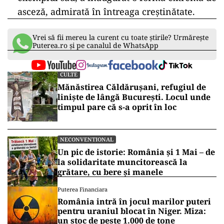
asceză, admirată în întreaga creștinătate.
Vrei să fii mereu la curent cu toate știrile? Urmărește
Puterea.ro și pe canalul de WhatsApp
CULTE
Mănăstirea Căldărușani, refugiul de
liniște de lângă București. Locul unde
timpul pare că s-a oprit în loc
NECONVENTIONAL
Un pic de istorie: România și 1 Mai – de
la solidaritate muncitorească la
grătare, cu bere și manele
Puterea Financiara
România intră în jocul marilor puteri
pentru uraniul blocat în Niger. Miza:
un stoc de peste 1.000 de tone