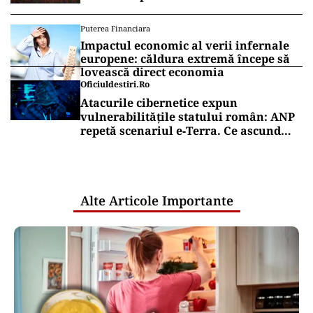
Puterea Financiara
Impactul economic al verii infernale
europene: căldura extremă începe să
lovească direct economia
Oficiuldestiri.ro
Atacurile cibernetice expun
vulnerabilitățile statului român: ANP
repetă scenariul e‑Terra. Ce ascund
comunicările oficiale și cine răspunde
pentru mentenanța IT a instituțiilor
publice
Alte Articole Importante