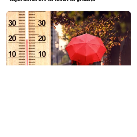
METEO
Când scad temperaturile în București sub 25 de
grade. Ce arată prognoza pentru septembrie
2026
TOS
Politica Cookies
Protecția Datelor Personale
Despre Noi
Publicitate
Echipa