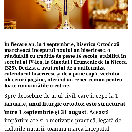
În fiecare an, la 1 septembrie, Biserica Ortodoxă
marchează începutul noului an bisericesc, o
rânduială cu tradiție de peste 16 secole, stabilită în
secolul al IV-lea, la Sinodul I Ecumenic de la Niceea
(325). Decizia a avut rolul de a uniformiza
calendarul bisericesc și de a pune capăt vechilor
obiceiuri păgâne, oferind un reper comun pentru
toate comunitățile creștine.
Spre deosebire de anul civil, care începe la 1
ianuarie,
anul liturgic ortodox este structurat
între 1 septembrie și 31 august
. Această
împărțire are și o motivație practică, legată de
ciclurile naturii: toamna marca începutul