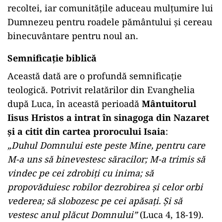
recoltei, iar comunitățile aduceau mulțumire lui
Dumnezeu pentru roadele pământului și cereau
binecuvântare pentru noul an.
Semnificație biblică
Această dată are o profundă semnificație
teologică. Potrivit relatărilor din Evanghelia
după Luca, în această perioadă
Mântuitorul
Iisus Hristos a intrat în sinagoga din Nazaret
și a citit din cartea prorocului Isaia
:
„Duhul Domnului este peste Mine, pentru care
M-a uns să binevestesc săracilor; M-a trimis să
vindec pe cei zdrobiţi cu inima; să
propovăduiesc robilor dezrobirea şi celor orbi
vederea; să slobozesc pe cei apăsaţi. Şi să
vestesc anul plăcut Domnului”
(Luca 4, 18-19).