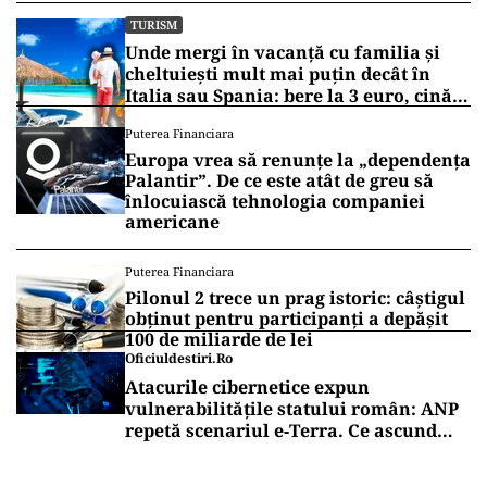
TURISM
Unde mergi în vacanță cu familia și
cheltuiești mult mai puțin decât în
Italia sau Spania: bere la 3 euro, cină
completă sub 100 de euro
Puterea Financiara
Europa vrea să renunțe la „dependența
Palantir”. De ce este atât de greu să
înlocuiască tehnologia companiei
americane
Puterea Financiara
Pilonul 2 trece un prag istoric: câștigul
obținut pentru participanți a depășit
100 de miliarde de lei
Oficiuldestiri.ro
Atacurile cibernetice expun
vulnerabilitățile statului român: ANP
repetă scenariul e‑Terra. Ce ascund
comunicările oficiale și cine răspunde
pentru mentenanța IT a instituțiilor