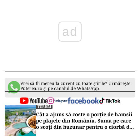
Vrei să fii mereu la curent cu toate știrile? Urmărește
Puterea.ro și pe canalul de WhatsApp
TURISM
Cât a ajuns să coste o porție de hamsii
pe plajele din România. Suma pe care
o scoți din buzunar pentru o ciorbă de
pește sau saramură de crap la Eforie
Nord