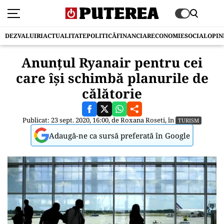
DEZVALUIRI
ACTUALITATE
POLITICĂ
FINANCIAR
ECONOMIE
SOCIAL
OPIN
Anunțul Ryanair pentru cei
care își schimbă planurile de
călătorie
Publicat: 23 sept. 2020, 16:00, de
Roxana Roseti
, în
TURISM
Adaugă-ne ca sursă preferată în Google