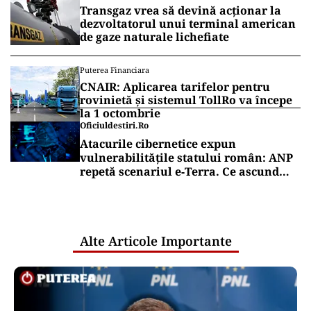
Transgaz vrea să devină acționar la
dezvoltatorul unui terminal american
de gaze naturale lichefiate
Puterea Financiara
CNAIR: Aplicarea tarifelor pentru
rovinietă și sistemul TollRo va începe
la 1 octombrie
Oficiuldestiri.ro
Atacurile cibernetice expun
vulnerabilitățile statului român: ANP
repetă scenariul e‑Terra. Ce ascund
comunicările oficiale și cine răspunde
pentru mentenanța IT a instituțiilor
publice
Alte Articole Importante