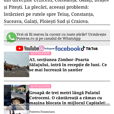
și Pitești. La plecări, aceeași problemă:
întârzieri pe rutele spre Teiuș, Constanța,
Suceava, Galați, Ploiești Sud și Craiova.
Vrei să fii mereu la curent cu toate știrile? Urmărește
Puterea.ro și pe canalul de WhatsApp
ACTUALITATE
A3, secțiunea Zimbor–Poarta
Sălajului, intră în recepție de luni. Ce
se mai lucrează în șantier
ACTUALITATE
Groapă de trei metri lângă Palatul
Cotroceni. O cântăreață a rămas cu
mașina blocata în mijlocul Capitalei:
„Am căzut în groapa asta”
Puterea Financiara