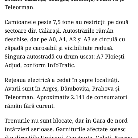
Teleorman.
Camioanele peste 7,5 tone au restricții pe două
sectoare din Călărași. Autostrăzile rămân
deschise, dar pe A0, A1, A2 și A3 se circulă cu
zăpadă pe carosabil și vizibilitate redusă.
Singura autostradă cu drum uscat: A7 Ploiești–
Adjud, conform InfoTrafic.
Rețeaua electrică a cedat în șapte localități.
Avarii sunt în Argeș, Dâmbovița, Prahova și
Teleorman. Aproximativ 2.141 de consumatori
rămân fără curent.
Trenurile nu sunt blocate, dar în Gara de nord
întârzieri serioase. Garniturile afectate sosesc
din direcțiile Urziceni, Constanța, Galați, Brașov