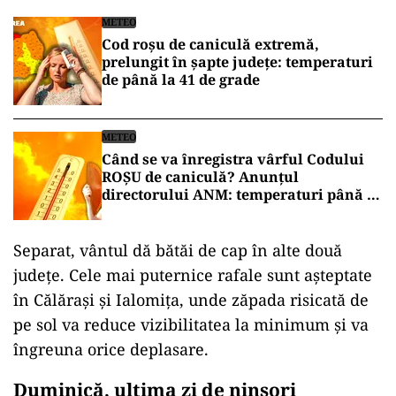
METEO
Cod roșu de caniculă extremă,
prelungit în șapte județe: temperaturi
de până la 41 de grade
METEO
Când se va înregistra vârful Codului
ROȘU de caniculă? Anunțul
directorului ANM: temperaturi până la
41 de grade
Separat, vântul dă bătăi de cap în alte două
județe. Cele mai puternice rafale sunt așteptate
în Călărași și Ialomița, unde zăpada risicată de
pe sol va reduce vizibilitatea la minimum și va
îngreuna orice deplasare.
Duminică, ultima zi de ninsori