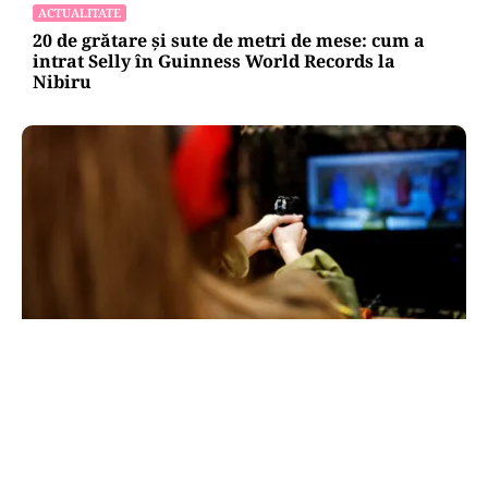
ACTUALITATE
20 de grătare și sute de metri de mese: cum a
intrat Selly în Guinness World Records la
Nibiru
ACTUALITATE
Spionaj pentru Rusia: o româncă de 45 de ani,
arestată în Germania. Misiunea ar fi vizat un
asasinat