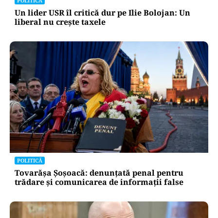
POLITICĂ
Un lider USR îl critică dur pe Ilie Bolojan: Un
liberal nu crește taxele
POLITICĂ
Tovarășa Șoșoacă: denunțată penal pentru
trădare și comunicarea de informații false