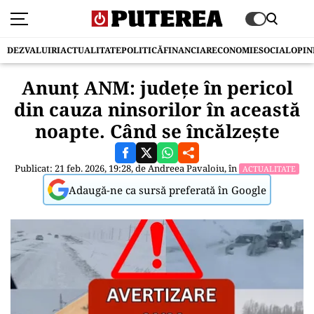
DEZVALUIRI
ACTUALITATE
POLITICĂ
FINANCIAR
ECONOMIE
SOCIAL
OPIN
Anunț ANM: județe în pericol
din cauza ninsorilor în această
noapte. Când se încălzește
Publicat: 21 feb. 2026, 19:28, de
Andreea Pavaloiu
, în
ACTUALITATE
Adaugă-ne ca sursă preferată în Google