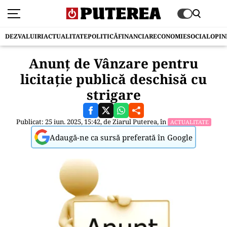
DEZVALUIRI
ACTUALITATE
POLITICĂ
FINANCIAR
ECONOMIE
SOCIAL
OPIN
Anunţ de Vânzare pentru
licitaţie publică deschisă cu
strigare
Publicat: 25 iun. 2025, 15:42, de
Ziarul Puterea
, în
ACTUALITATE
Adaugă-ne ca sursă preferată în Google