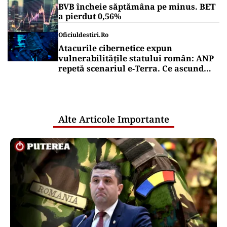
BVB încheie săptămâna pe minus. BET
a pierdut 0,56%
Oficiuldestiri.ro
Atacurile cibernetice expun
vulnerabilitățile statului român: ANP
repetă scenariul e‑Terra. Ce ascund
comunicările oficiale și cine răspunde
pentru mentenanța IT a instituțiilor
publice
Alte Articole Importante