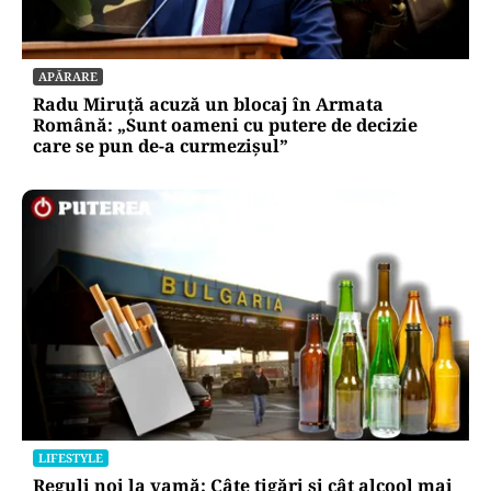
APĂRARE
Radu Miruță acuză un blocaj în Armata
Română: „Sunt oameni cu putere de decizie
care se pun de-a curmezișul”
LIFESTYLE
Reguli noi la vamă: Câte țigări și cât alcool mai