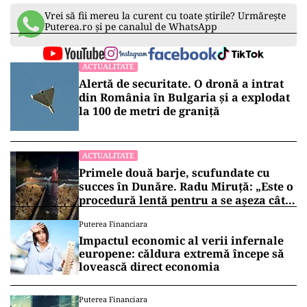
Vrei să fii mereu la curent cu toate știrile? Urmărește
Puterea.ro și pe canalul de WhatsApp
ACTUALITATE
Alertă de securitate. O dronă a intrat
din România în Bulgaria şi a explodat
la 100 de metri de graniţă
ACTUALITATE
Primele două barje, scufundate cu
succes în Dunăre. Radu Miruță: „Este o
procedură lentă pentru a se așeza cât
mai bine”
Puterea Financiara
Impactul economic al verii infernale
europene: căldura extremă începe să
lovească direct economia
Puterea Financiara