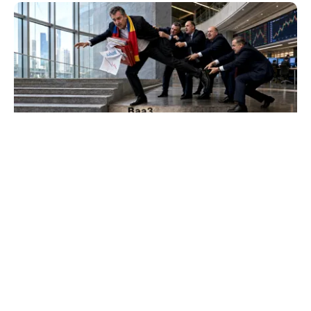
ECONOMIE
Moody’s ne-a lăsat deasupra „junk”-ului.
România a trecut examenul cu nota minimă
TOS
Politica Cookies
Protecția Datelor Personale
Despre Noi
Publicitate
Echipa
© 2026, toate drepturile rezervate puterea.ro