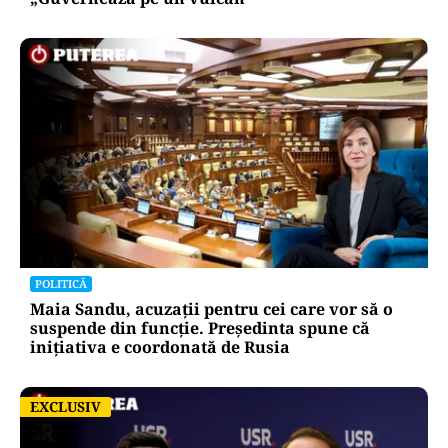
POLITICĂ
Maia Sandu, acuzații pentru cei care vor să o
suspende din funcție. Președinta spune că
inițiativa e coordonată de Rusia
EXCLUSIV
EXCLUSIV