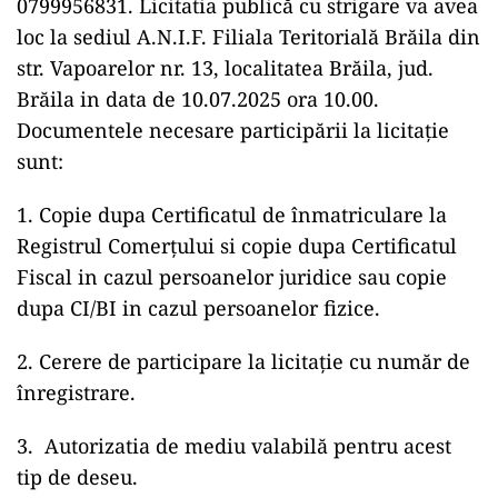
0799956831. Licitatia publică cu strigare va avea
loc la sediul A.N.I.F. Filiala Teritorială Br
ă
ila din
str. Vapoarelor nr. 13, localitatea Br
ă
ila, jud.
Br
ă
ila in data de 10.07.2025 ora 10.00.
Documentele necesare particip
ă
rii la licita
ţ
ie
sunt:
1. Copie dupa Certificatul de înmatriculare la
Registrul Comer
ţ
ului si copie dupa Certificatul
Fiscal in cazul persoanelor juridice sau copie
dupa CI/BI in cazul persoanelor fizice.
2. Cerere de participare la licita
ţ
ie cu num
ă
r de
înregistrare.
3.
Autorizatia de mediu valabilă pentru acest
tip de deseu.