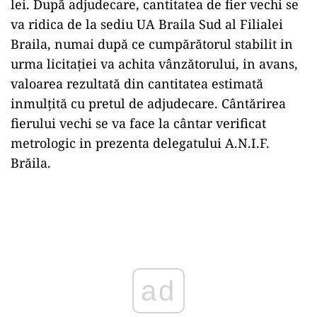
lei. După adjudecare, cantitatea de fier vechi se
va ridica de la sediu UA Braila Sud al Filialei
Braila, numai după ce cump
ă
r
ă
torul stabilit in
urma licita
ţ
iei va achita vânz
ă
torului, in avans,
valoarea rezultată din cantitatea estimată
inmulțită cu pretul de adjudecare. Cânt
ă
rirea
fierului vechi se va face la cântar verificat
metrologic in prezenta delegatului A.N.I.F.
Br
ă
ila.
Play