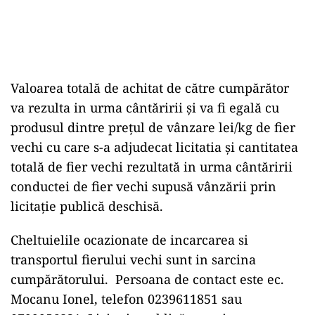
Valoarea totală de achitat de c
ă
tre cumpărător
va rezulta in urma cânt
ă
ririi și va fi egală cu
produsul dintre pre
ţ
ul de vânzare lei/kg de fier
vechi cu care s-a adjudecat licitatia și cantitatea
totală de fier vechi rezultată in urma cânt
ă
ririi
conductei de fier vechi supusă vânz
ă
rii prin
licita
ţ
ie publică deschisă.
Cheltuielile ocazionate de incarcarea si
transportul fierului vechi sunt in sarcina
cumpărătorului.
Persoana de contact este ec.
Mocanu Ionel, telefon 0239611851 sau