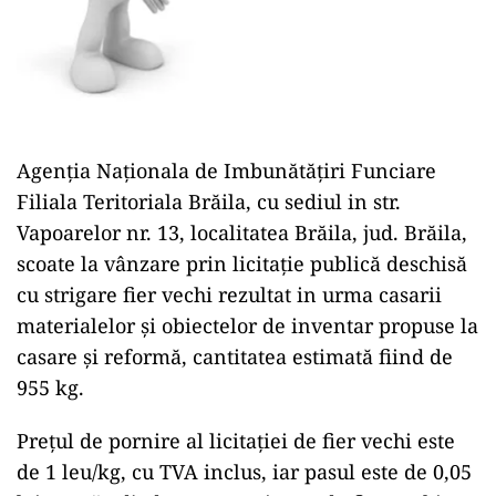
Agen
ţ
ia Na
ţ
ionala de Imbun
ă
t
ăţ
iri Funciare
Filiala Teritoriala Br
ă
ila, cu sediul in str.
Vapoarelor nr. 13, localitatea Br
ă
ila, jud. Br
ă
ila,
scoate la vânzare prin licita
ţ
ie publică deschisă
cu strigare fier vechi rezultat in urma casarii
materialelor și obiectelor de inventar propuse la
casare și reformă, cantitatea estimată fiind de
955 kg.
Pre
ţ
ul de pornire al licita
ţ
iei de fier vechi este
de 1 leu/kg, cu TVA inclus, iar pasul este de 0,05