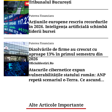
Tribunalul București
Puterea Financiara
Acțiunile europene rescriu recordurile
în 2026. Inteligența artificială schimbă
liderii bursei
Puterea Financiara
Dizolvările de firme au crescut cu
aproape 13% în primul semestru din
2026
Oficiuldestiri.ro
Atacurile cibernetice expun
vulnerabilitățile statului român: ANP
repetă scenariul e‑Terra. Ce ascund
comunicările oficiale și cine răspunde
pentru mentenanța IT a instituțiilor
publice
Alte Articole Importante