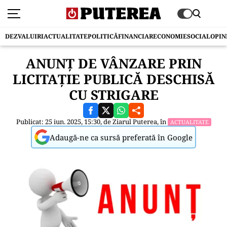
DEZVALUIRI
ACTUALITATE
POLITICĂ
FINANCIAR
ECONOMIE
SOCIAL
OPIN
ANUNŢ DE VÂNZARE PRIN
LICITAŢIE PUBLICĂ DESCHISĂ
CU STRIGARE
Publicat: 25 iun. 2025, 15:30, de
Ziarul Puterea
, în
ACTUALITATE
Adaugă-ne ca sursă preferată în Google