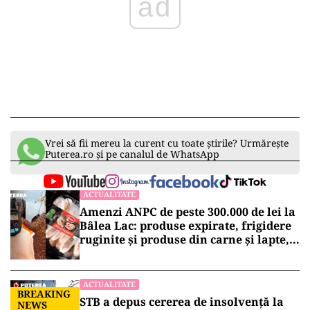
ad
Vrei să fii mereu la curent cu toate știrile? Urmărește
Puterea.ro și pe canalul de WhatsApp
ACTUALITATE
Amenzi ANPC de peste 300.000 de lei la
Bâlea Lac: produse expirate, frigidere
ruginite și produse din carne și lapte,
lăsate la soare
ACTUALITATE
BREAKING
STB a depus cererea de insolvență la
NEWS