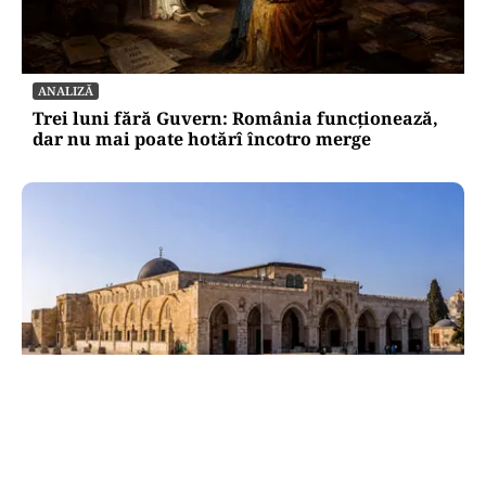
ANALIZĂ
Trei luni fără Guvern: România funcționează,
dar nu mai poate hotărî încotro merge
INTERNAȚIONAL
Al-Aqsa, fitilul Ierusalimului: o luptă pentru