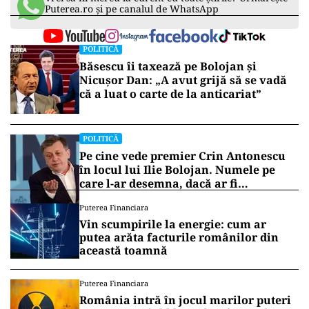
Puterea.ro și pe canalul de WhatsApp
POLITICĂ
Băsescu îi taxează pe Bolojan și
Nicușor Dan: „A avut grijă să se vadă
că a luat o carte de la anticariat”
POLITICĂ
Pe cine vede premier Crin Antonescu
în locul lui Ilie Bolojan. Numele pe
care l-ar desemna, dacă ar fi
președinte
Puterea Financiara
Vin scumpirile la energie: cum ar
putea arăta facturile românilor din
această toamnă
Puterea Financiara
România intră în jocul marilor puteri