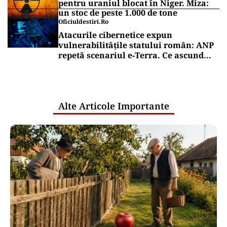
pentru uraniul blocat în Niger. Miza:
un stoc de peste 1.000 de tone
Oficiuldestiri.ro
Atacurile cibernetice expun
vulnerabilitățile statului român: ANP
repetă scenariul e‑Terra. Ce ascund
comunicările oficiale și cine răspunde
pentru mentenanța IT a instituțiilor
publice
Alte Articole Importante