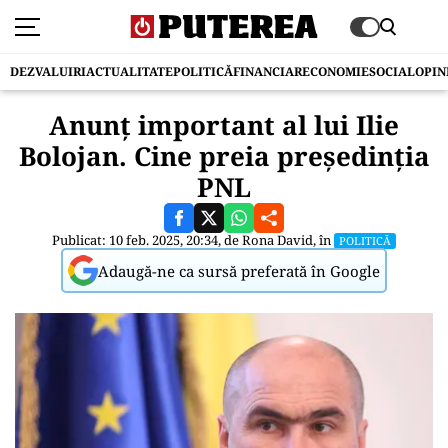
DEZVALUIRI
ACTUALITATE
POLITICĂ
FINANCIAR
ECONOMIE
SOCIAL
OPIN
Anunț important al lui Ilie
Bolojan. Cine preia președinția
PNL
Publicat: 10 feb. 2025, 20:34, de
Rona David
, în
POLITICĂ
Adaugă-ne ca sursă preferată în Google