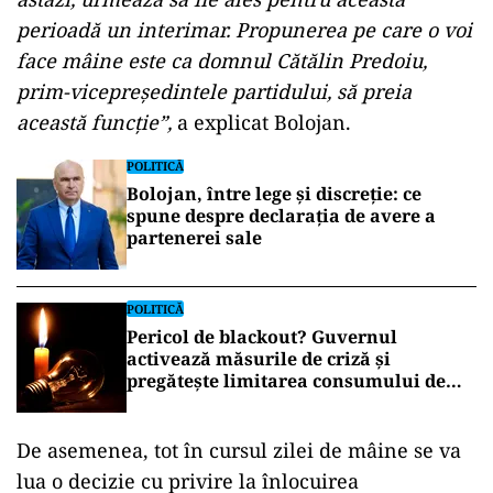
perioadă un interimar. Propunerea pe care o voi
face mâine este ca domnul Cătălin Predoiu,
prim-vicepreședintele partidului, să preia
această funcție”,
a explicat Bolojan.
POLITICĂ
Bolojan, între lege și discreție: ce
spune despre declarația de avere a
partenerei sale
POLITICĂ
Pericol de blackout? Guvernul
activează măsurile de criză și
pregătește limitarea consumului de
energie
De asemenea, tot în cursul zilei de mâine se va
lua o decizie cu privire la înlocuirea