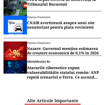
Tribunalul București
Puterea Financiara
CNAIR avertizează asupra unui site
neautorizat pentru plata rovinietei
Puterea Financiara
Nazare: Guvernul menține estimarea
de creștere economică de 0,1% în 2026
Oficiuldestiri.ro
Atacurile cibernetice expun
vulnerabilitățile statului român: ANP
repetă scenariul e‑Terra. Ce ascund
comunicările oficiale și cine răspunde
pentru mentenanța IT a instituțiilor
publice
Alte Articole Importante