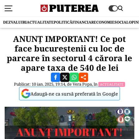
DEZVALUIRI
ACTUALITATE
POLITICĂ
FINANCIAR
ECONOMIE
SOCIAL
OPIN
ANUNȚ IMPORTANT! Ce pot
face bucureștenii cu loc de
parcare în sectorul 4 cărora le
apare taxa de 540 de lei
Publicat: 10 ian. 2025, 19:14, de
Vera Popa
, în
ACTUALITATE
Adaugă-ne ca sursă preferată în Google