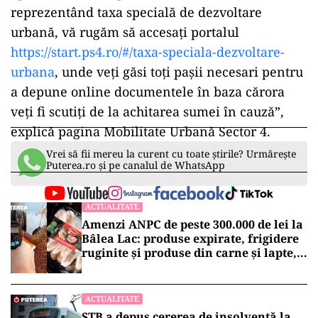
reprezentând taxa specială de dezvoltare
urbană, vă rugăm să accesați portalul
https://start.ps4.ro/#/taxa-speciala-dezvoltare-
urbana
, unde veți găsi toți pașii necesari pentru
a depune online documentele în baza cărora
veți fi scutiți de la achitarea sumei în cauză”,
explică pagina Mobilitate Urbană Sector 4.
Vrei să fii mereu la curent cu toate știrile? Urmărește
Puterea.ro și pe canalul de WhatsApp
ACTUALITATE
Amenzi ANPC de peste 300.000 de lei la
Bâlea Lac: produse expirate, frigidere
ruginite și produse din carne și lapte,
lăsate la soare
ACTUALITATE
STB a depus cererea de insolvență la