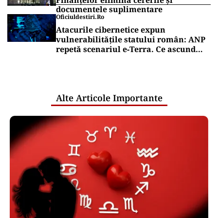
Finanțelor elimină cererile și
documentele suplimentare
Oficiuldestiri.ro
Atacurile cibernetice expun
vulnerabilitățile statului român: ANP
repetă scenariul e‑Terra. Ce ascund
comunicările oficiale și cine răspunde
pentru mentenanța IT a instituțiilor
publice
Alte Articole Importante