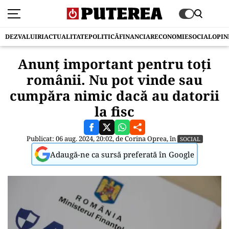
DEZVALUIRI
ACTUALITATE
POLITICĂ
FINANCIAR
ECONOMIE
SOCIAL
OPIN
Anunț important pentru toți
românii. Nu pot vinde sau
cumpăra nimic dacă au datorii
la fisc
Publicat: 06 aug. 2024, 20:02, de
Corina Oprea
, în
SOCIAL
Adaugă-ne ca sursă preferată în Google