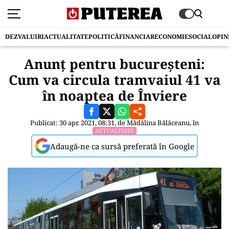
DEZVALUIRI
ACTUALITATE
POLITICĂ
FINANCIAR
ECONOMIE
SOCIAL
OPIN
Anunț pentru bucureșteni:
Cum va circula tramvaiul 41 va
în noaptea de Înviere
Publicat: 30 apr. 2021, 08:31, de
Mădălina Bălăceanu
, în
ACTUALITATE
Adaugă-ne ca sursă preferată în Google