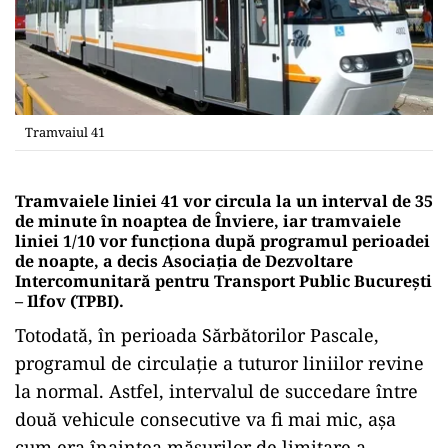
Tramvaiul 41
Tramvaiele liniei 41 vor circula la un interval de 35
de minute în noaptea de Înviere, iar tramvaiele
liniei 1/10 vor funcţiona după programul perioadei
de noapte, a decis Asociaţia de Dezvoltare
Intercomunitară pentru Transport Public Bucureşti
– Ilfov (TPBI).
Totodată, în perioada Sărbătorilor Pascale,
programul de circulaţie a tuturor liniilor revine
la normal. Astfel, intervalul de succedare între
două vehicule consecutive va fi mai mic, aşa
cum era înaintea măsurilor de limitare a