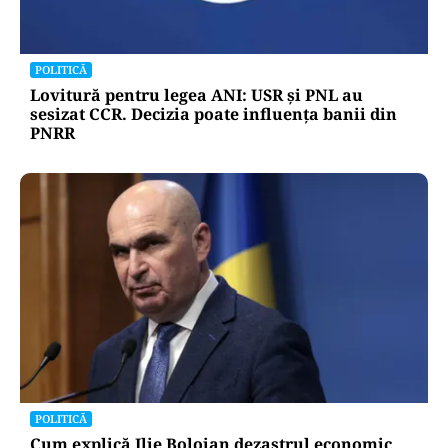
POLITICĂ
Lovitură pentru legea ANI: USR și PNL au
sesizat CCR. Decizia poate influența banii din
PNRR
POLITICĂ
Cum explică Ilie Bolojan dezastrul economic