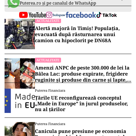
Puterea.ro și pe canalul de WhatsApp
ACTUALITATE
Alertă majoră în Timiș! Populația,
evacuată după răsturnarea unui
camion cu hipoclorit pe DN68A
ACTUALITATE
Amenzi ANPC de peste 300.000 de lei la
Bâlea Lac: produse expirate, frigidere
ruginite și produse din carne și lapte,
lăsate la soare
Puterea Financiara
Țările UE reconfigurează conceptul
„Made in Europe” în jurul produselor,
nu al țărilor
Puterea Financiara
Canicula pune presiune pe economia