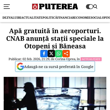
DEZVALUIRI
ACTUALITATE
POLITICĂ
FINANCIAR
ECONOMIE
SOCIAL
OPIN
Apă gratuită în aeroporturi.
CNAB anunță stații speciale la
Otopeni și Băneasa
Publicat: 02 feb. 2026, 21:29, de
Corina Oprea
, în
ACTUALITATE
Adaugă-ne ca sursă preferată în Google