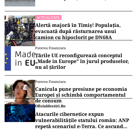
ACTUALITATE
Alertă majoră în Timiș! Populația,
evacuată după răsturnarea unui
camion cu hipoclorit pe DN68A
Puterea Financiara
Țările UE reconfigurează conceptul
„Made in Europe” în jurul produselor,
nu al țărilor
Puterea Financiara
Canicula pune presiune pe economia
Europei și schimbă comportamentul
de consum
Oficiuldestiri.ro
Atacurile cibernetice expun
vulnerabilitățile statului român: ANP
repetă scenariul e‑Terra. Ce ascund
comunicările oficiale și cine răspunde