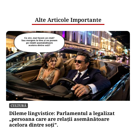
pentru mentenanța IT a instituțiilor
publice
Alte Articole Importante
CULTURĂ
Dileme lingvistice: Parlamentul a legalizat
„persoana care are relații asemănătoare
acelora dintre soți”.